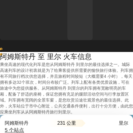
1
阿姆斯特丹 至 里尔 火车信息
2
乘坐高速的现代化列车是您从阿姆斯特丹 到里尔的最佳选择之一。城际
高速列车的设计初衷就是为了给乘客提供所需要的愉快旅行体验。列车拥
有不同旅行档次供您选择，并且旅程时间较短（大概需要4 小时），每天
拥有多达32个班次，时间分布较广泛。列车上配有各类优质设施，可在
旅途中为您提供服务。从阿姆斯特丹 到里尔的列车拥有宽敞明亮的车
厢，配备了舒适的座椅，保证您拥有充足的腿部活动空间与行李放置区
域。列车拥有宽阔的全景车窗，是您欣赏沿途壮观景色的最佳选择。此
外，火车站位于市中心附近，公共交通条件便利，出行十分方便，由此您
应乘坐列车从从阿姆斯特丹旅行到里尔。
231 公里
阿姆斯特丹
里尔
5 个站点