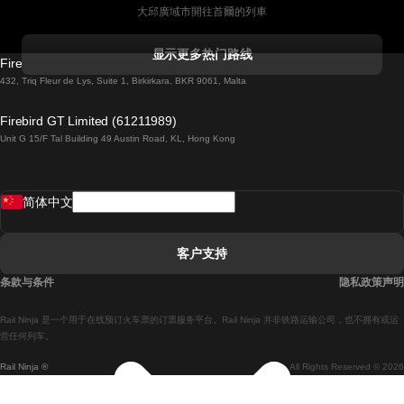
大邱廣域市開往首爾的列車
科克開往都柏林的列車
显示更多热门路线
Firebird GT Limited (OC 1451)
都柏林開往戈尔韦的列車
432, Triq Fleur de Lys, Suite 1, Birkirkara, BKR 9061, Malta
倫敦開往愛丁堡的列車
Firebird GT Limited (61211989)
Unit G 15/F Tal Building 49 Austin Road, KL, Hong Kong
羅馬開往拿坡里的列車
罗瓦涅米開往赫尔辛基的列車
简体中文
里斯本開往拉哥斯的列車
里斯本開往波多的列車
客户支持
里斯本開往科英布拉的列車
条款与条件
隐私政策声明
馬德里開往馬拉加的列車
Rail Ninja 是一个用于在线预订火车票的订票服务平台。Rail Ninja 并非铁路运输公司，也不拥有或运
馬德里開往里斯本的列車
营任何列车。
Rail Ninja ®
All Rights Reserved © 2026
馬德里開往巴塞罗那的列車
馬德里開往塞維亞的列車