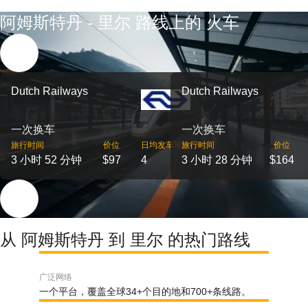
阿姆斯特丹 - 里尔 路线上的 火车
Dutch Railways
Dutch Railways
一次换车
一次换车
旅行时间
价位
日均发车班次
旅行时间
价位
3 小时 52 分钟
$97
4
3 小时 28 分钟
$164
从 阿姆斯特丹 到 里尔 的热门路线
广泛网络
一个平台，覆盖全球34+个目的地和700+条线路。