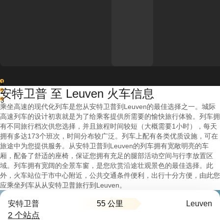
1
安特卫普 至 Leuven 火车信息
2
3
乘坐高速的现代化列车是您从安特卫普到Leuven的最佳选择之一。城际
高速列车的设计初衷就是为了给乘客提供所需要的愉快旅行体验。列车拥
有不同旅行档次供您选择，并且旅程时间较短（大概需要1小时），每天
拥有多达173个班次，时间分布较广泛。列车上配有各类优质设施，可在
旅途中为您提供服务。从安特卫普到Leuven的列车拥有宽敞明亮的车
厢，配备了舒适的座椅，保证您拥有充足的腿部活动空间与行李放置区
域。列车拥有宽阔的全景车窗，是您欣赏沿途壮观景色的最佳选择。此
外，火车站位于市中心附近，公共交通条件便利，出行十分方便，由此您
应乘坐列车从从安特卫普旅行到Leuven。
55 公里
安特卫普
Leuven
2 个站点