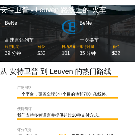
安特卫普 - Leuven 路线上的 火车
BeNe
BeNe
高速直达列车
一次换车
旅行时间
价位
日均发车班次
旅行时间
价位
39 分钟
$32
101
35 分钟
$32
从 安特卫普 到 Leuven 的热门路线
广泛网络
一个平台，覆盖全球34+个目的地和700+条线路。
便捷预订
我们支持多种语言并提供超过20种支付方式。
评分优秀