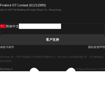
倫敦開往愛丁堡的列車
Firebird GT Limited (61211989)
Unit G 15/F Tal Building 49 Austin Road, KL, Hong Kong
羅馬開往拿坡里的列車
罗瓦涅米開往赫尔辛基的列車
简体中文
里斯本開往拉哥斯的列車
里斯本開往波多的列車
客户支持
里斯本開往科英布拉的列車
条款与条件
隐私政策声明
馬德里開往馬拉加的列車
Rail Ninja 是一个用于在线预订火车票的订票服务平台。Rail Ninja 并非铁路运输公司，也不拥有或运
馬德里開往里斯本的列車
营任何列车。
Rail Ninja ®
All Rights Reserved © 2026
馬德里開往巴塞罗那的列車
馬德里開往塞維亞的列車
馬德里開往阿利坎特的列車
馬拉加開往馬德里的列車
巴塞罗那開往馬德里的列車