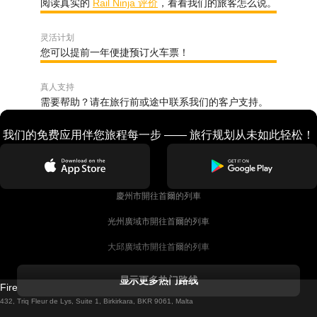
阅读真实的
Rail Ninja 评价
，看看我们的旅客怎么说。
灵活计划
您可以提前一年便捷预订火车票！
真人支持
需要帮助？请在旅行前或途中联系我们的客户支持。
我们的免费应用伴您旅程每一步 —— 旅行规划从未如此轻松！
慶州市開往首爾的列車
光州廣域市開往首爾的列車
大邱廣域市開往首爾的列車
科克開往都柏林的列車
显示更多热门路线
Firebird GT Limited (OC 1451)
都柏林開往戈尔韦的列車
432, Triq Fleur de Lys, Suite 1, Birkirkara, BKR 9061, Malta