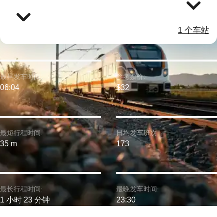
1 个车站
最早发车时间:
参考票价:
06:04
$32
最短行程时间:
日均发车班次:
35 m
173
最长行程时间:
最晚发车时间:
1 小时 23 分钟
23:30