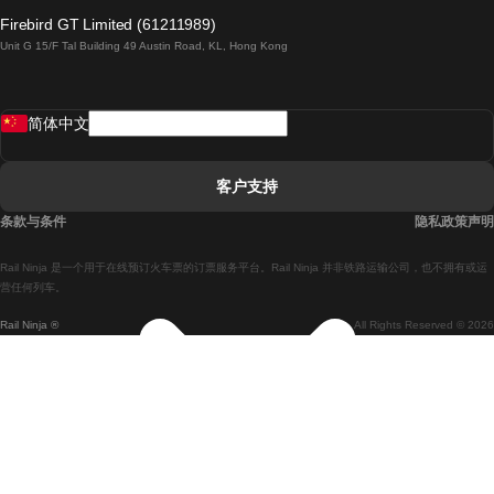
倫敦開往愛丁堡的列車
Firebird GT Limited (61211989)
Unit G 15/F Tal Building 49 Austin Road, KL, Hong Kong
羅馬開往拿坡里的列車
罗瓦涅米開往赫尔辛基的列車
简体中文
里斯本開往拉哥斯的列車
里斯本開往波多的列車
客户支持
里斯本開往科英布拉的列車
条款与条件
隐私政策声明
馬德里開往馬拉加的列車
Rail Ninja 是一个用于在线预订火车票的订票服务平台。Rail Ninja 并非铁路运输公司，也不拥有或运
馬德里開往里斯本的列車
营任何列车。
Rail Ninja ®
All Rights Reserved © 2026
馬德里開往巴塞罗那的列車
馬德里開往塞維亞的列車
馬德里開往阿利坎特的列車
馬拉加開往馬德里的列車
巴塞罗那開往馬德里的列車