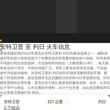
1
安特卫普 至 列日 火车信息
2
3
乘坐高速的现代化列车是您从安特卫普到 列日的最佳选择之一。城际高
速列车的设计初衷就是为了给乘客提供所需要的愉快旅行体验。列车拥有
不同旅行档次供您选择，并且旅程时间较短（大概需要2小时），每天拥
有多达56个班次，时间分布较广泛。列车上配有各类优质设施，可在旅
途中为您提供服务。从安特卫普到 列日的列车拥有宽敞明亮的车厢，配
备了舒适的座椅，保证您拥有充足的腿部活动空间与行李放置区域。列车
拥有宽阔的全景车窗，是您欣赏沿途壮观景色的最佳选择。此外，火车站
位于市中心附近，公共交通条件便利，出行十分方便，由此您应乘坐列车
从从安特卫普旅行到 列日。
127 公里
安特卫普
列日
2 个站点