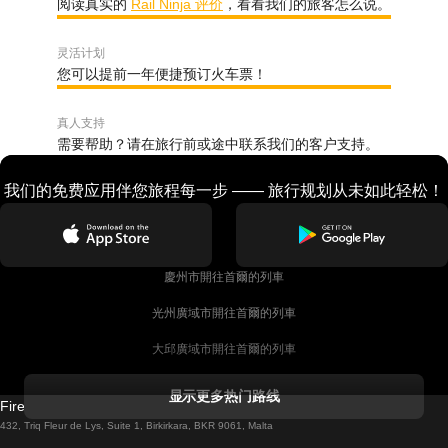
阅读真实的
Rail Ninja 评价
，看看我们的旅客怎么说。
灵活计划
您可以提前一年便捷预订火车票！
真人支持
需要帮助？请在旅行前或途中联系我们的客户支持。
我们的免费应用伴您旅程每一步 —— 旅行规划从未如此轻松！
慶州市開往首爾的列車
光州廣域市開往首爾的列車
大邱廣域市開往首爾的列車
科克開往都柏林的列車
显示更多热门路线
Firebird GT Limited (OC 1451)
都柏林開往戈尔韦的列車
432, Triq Fleur de Lys, Suite 1, Birkirkara, BKR 9061, Malta