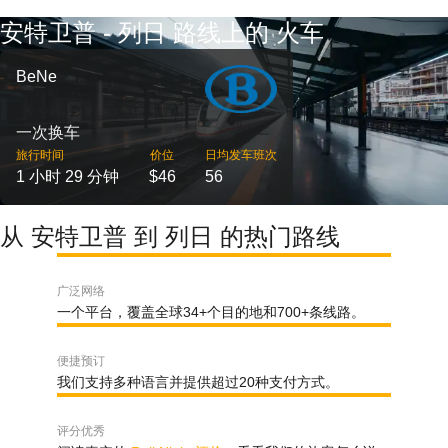
安特卫普 - 列日 路线上的 火车
BeNe
一次换车
旅行时间
价位
日均发车班次
1 小时 29 分钟
$46
56
从 安特卫普 到 列日 的热门路线
广泛网络
一个平台，覆盖全球34+个目的地和700+条线路。
便捷预订
我们支持多种语言并提供超过20种支付方式。
评分优秀