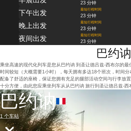
23 分钟
最短行程时间
下午出发
23 分钟
最短行程时间
晚上出发
23 分钟
最短行程时间
夜间出发
23 分钟
巴约讷
乘坐高速的现代化列车是您从巴约讷 到圣让德吕兹-西布尔的
时间较短（大概需要1小时），每天拥有多达18个班次，时间
配备了舒适的座椅，保证您拥有充足的腿部活动空间与行李放置
十分方便，由此您应乘坐列车从从巴约讷 旅行到圣让德吕兹-西
巴约讷
1 个车站