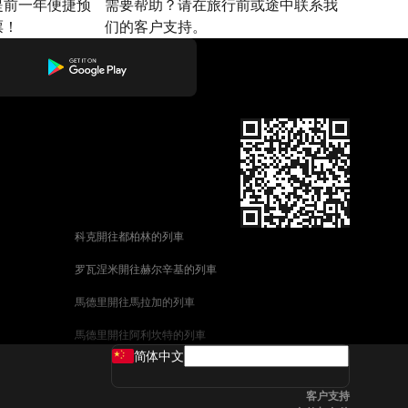
提前一年便捷预
需要帮助？请在旅行前或途中联系我
票！
们的客户支持。
科克開往都柏林的列車
罗瓦涅米開往赫尔辛基的列車
馬德里開往馬拉加的列車
馬德里開往阿利坎特的列車
简体中文
巴塞罗那開往馬拉加的列車
客户支持
釜山開往天安市的列車