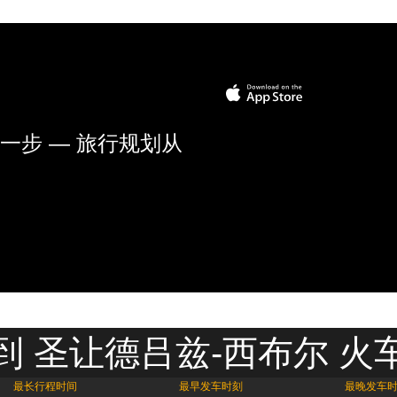
一步 — 旅行规划从
到 圣让德吕兹-西布尔 火
最长行程时间
最早发车时刻
最晚发车