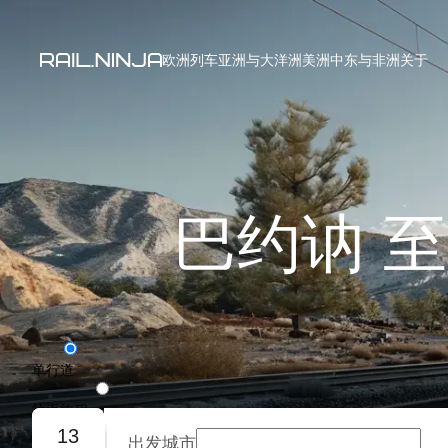
欧洲列车
亚洲与大洋洲
美洲
中东与非洲
关于
巴约讷 
单行道
往返旅程
13
出发城市