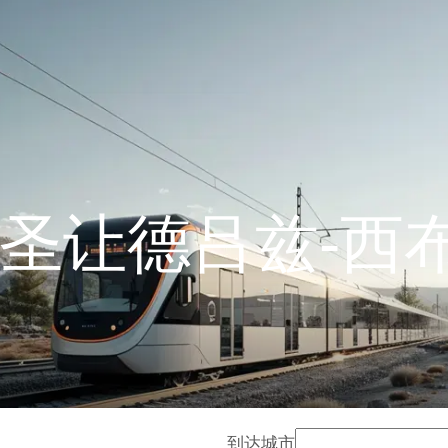
至圣让德吕兹-西
到达城市