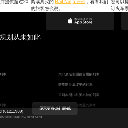
并提供超过20
阅读真实的
Rail Ninja 评价
，看看我们
您可以
的旅客怎么说。
订火车
行规划从未如此
列車
大邱廣域市開往首爾的列車
羅馬開往拿坡里的列車
里斯本開往科英布拉的列車
列車
馬德里開往塞維亞的列車
显示更多热门路线
ed (61211989)
列車
巴塞罗那開往塞維亞的列車
g 49 Austin Road, KL, Hong Kong
柏林開往布拉格的列車