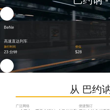
巴约讷 
BeNe
高速直达列车
旅行时间
价位
23 分钟
$28
从 巴约
广泛网络
便捷预订