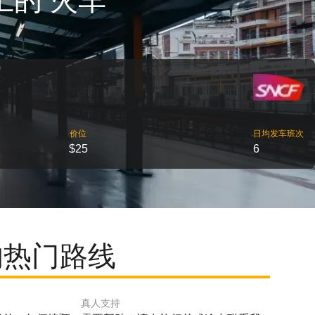
上的 火车
价位
日均发车班次
$25
6
的热门路线
真人支持