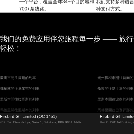
一个平台，覆盖全球34+个目的地和
我们支持多种语言
700+条线路。
种支付方式。
我们的免费应用伴您旅程每一步 —— 旅
轻松！
慶州市開往首爾的列車
光州廣域市開往首爾的
都柏林開往戈尔韦的列車
倫敦開往愛丁堡的列車
里斯本開往拉哥斯的列車
里斯本開往波多的列車
馬德里開往里斯本的列車
馬德里開往巴塞罗那的
Firebird GT Limited (OC 1451)
Firebird GT Limit
馬拉加開往馬德里的列車
巴塞罗那開往馬德里的
432, Triq Fleur de Lys, Suite 1, Birkirkara, BKR 9061, Malta
Unit G 15/F Tal Buildin
威尼斯開往佛羅倫斯的列車
威尼斯開往羅馬的列車