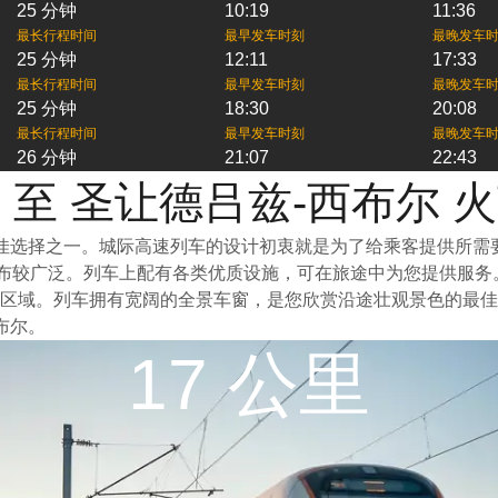
25 分钟
10:19
11:36
最长行程时间
最早发车时刻
最晚发车
25 分钟
12:11
17:33
最长行程时间
最早发车时刻
最晚发车
25 分钟
18:30
20:08
最长行程时间
最早发车时刻
最晚发车
26 分钟
21:07
22:43
 至 圣让德吕兹-西布尔 
最佳选择之一。城际高速列车的设计初衷就是为了给乘客提供所
分布较广泛。列车上配有各类优质设施，可在旅途中为您提供服务
区域。列车拥有宽阔的全景车窗，是您欣赏沿途壮观景色的最佳
布尔。
17 公里