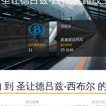
- 圣让德吕兹-西布尔 路线
SNCF
高速直达列车
日均发车班次
旅行时间
11
25 分钟
讷 到 圣让德吕兹-西布尔 
评分优秀
灵活计划