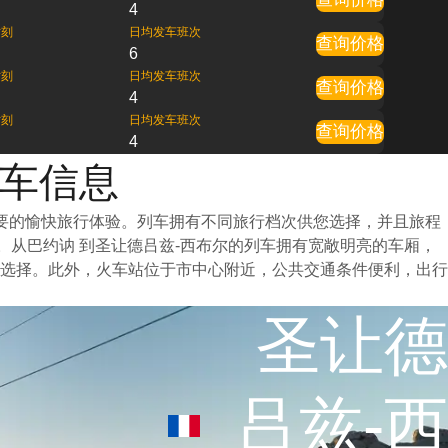
4
时刻
日均发车班次
查询价格
6
时刻
日均发车班次
查询价格
4
时刻
日均发车班次
查询价格
4
火车信息
需要的愉快旅行体验。列车拥有不同旅行档次供您选择，并且旅程
。从巴约讷 到圣让德吕兹-西布尔的列车拥有宽敞明亮的车厢，
选择。此外，火车站位于市中心附近，公共交通条件便利，出行
圣让德
吕兹-西