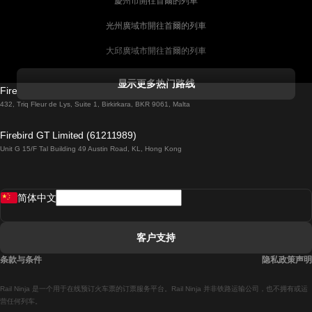
慶州市開往首爾的列車
光州廣域市開往首爾的列車
大邱廣域市開往首爾的列車
科克開往都柏林的列車
显示更多热门路线
Firebird GT Limited (OC 1451)
都柏林開往戈尔韦的列車
432, Triq Fleur de Lys, Suite 1, Birkirkara, BKR 9061, Malta
倫敦開往愛丁堡的列車
Firebird GT Limited (61211989)
Unit G 15/F Tal Building 49 Austin Road, KL, Hong Kong
羅馬開往拿坡里的列車
罗瓦涅米開往赫尔辛基的列車
简体中文
里斯本開往拉哥斯的列車
里斯本開往波多的列車
客户支持
里斯本開往科英布拉的列車
条款与条件
隐私政策声明
馬德里開往馬拉加的列車
Rail Ninja 是一个用于在线预订火车票的订票服务平台。Rail Ninja 并非铁路运输公司，也不拥有或运
馬德里開往里斯本的列車
营任何列车。