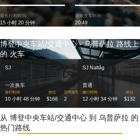
最长行程时间:
最晚发车时间:
15 小时 20 分钟
20:49
博登中央车站/交通中心 - 乌普萨拉 路线上
的 火车
SJ
SJ Nattåg
一次换车
普通
旅行时间
价位
日均发车班次
旅行时间
价位
10 小时 48 分钟
$168
2
12 小时 34 分钟
$132
从 博登中央车站/交通中心 到 乌普萨拉 的
热门路线