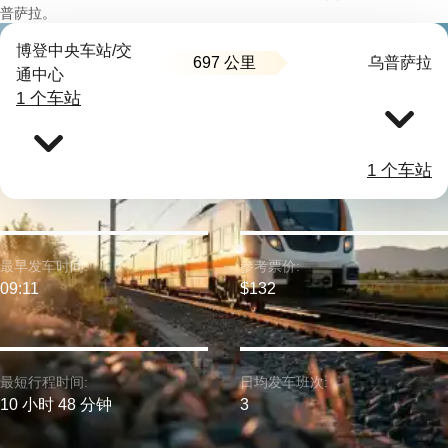
普萨拉。
博登中央车站/交
697 公里
乌普萨拉
通中心
1 个车站
1 个车站
最早发车时间:
参考票价:
09:11
$132
最短行程时间:
日均发车班次:
10 小时 48 分钟
3