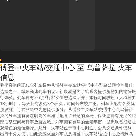
1
博登中央车站/交通中心 至 乌普萨拉 火车
2
信息
乘坐高速的现代化列车是您从博登中央车站/交通中心到乌普萨拉的最佳
选择之一。城际高速列车的设计初衷就是为了给乘客提供所需要的愉快旅
行体验。列车拥有不同旅行档次供您选择，并且旅程时间较短（大概需要
13小时），每天拥有多达3个班次，时间分布较广泛。列车上配有各类优
质设施，可在旅途中为您提供服务。从博登中央车站/交通中心到乌普萨
拉的列车拥有宽敞明亮的车厢，配备了舒适的座椅，保证您拥有充足的腿
部活动空间与行李放置区域。列车拥有宽阔的全景车窗，是您欣赏沿途壮
观景色的最佳选择。此外，火车站位于市中心附近，公共交通条件便利，
出行十分方便，由此您应乘坐列车从从博登中央车站/交通中心旅行到乌