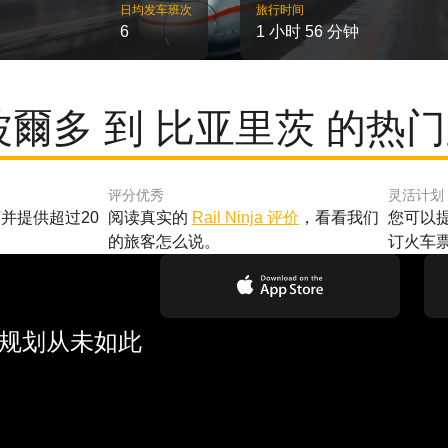
日均发车班次
旅行时间
6
1 小时 56 分钟
波爾多 到 比亚里茨 的热
评分优秀
灵活计划
并提供超过20
阅读真实的
Rail Ninja 评价
，看看我们
您可以
的旅客怎么说。
订火车
行规划从未如此