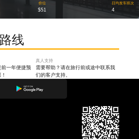
价位
日均发车班次
$51
4
门路线
真人支持
提前一年便捷预
需要帮助？请在旅行前或途中联系我
票！
们的客户支持。