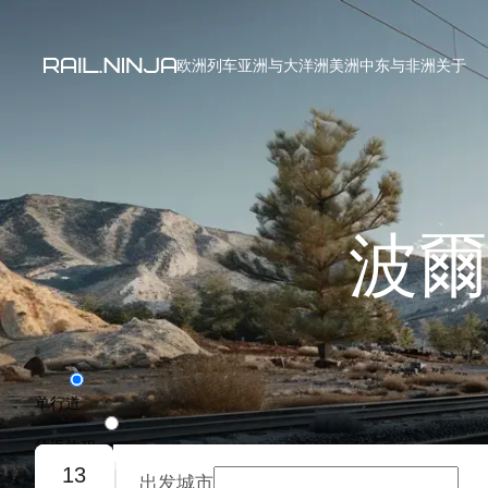
欧洲列车
亚洲与大洋洲
美洲
中东与非洲
关于
波爾
单行道
往返旅程
13
出发城市