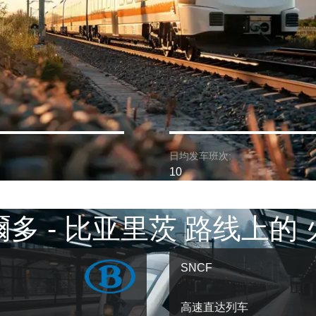
日均发车班次:
10
多 - 比亚里茨 路线上的
SNCF
高速直达列车