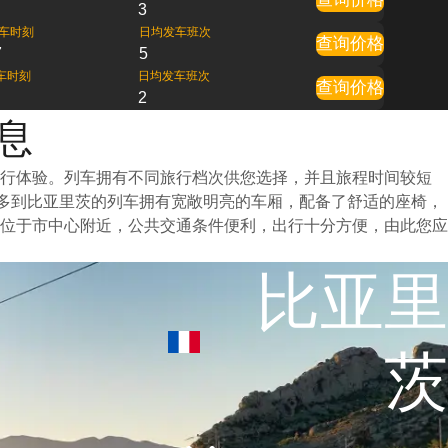
3
车时刻
日均发车班次
查询价格
7
5
车时刻
日均发车班次
查询价格
2
息
旅行体验。列车拥有不同旅行档次供您选择，并且旅程时间较短
爾多到比亚里茨的列车拥有宽敞明亮的车厢，配备了舒适的座椅，
位于市中心附近，公共交通条件便利，出行十分方便，由此您应
比亚里
茨