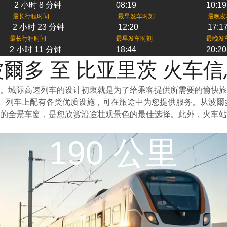
2 小时 8 分钟
08:19
10:19
最长行程时间
最早发车时刻
最晚发
2 小时 23 分钟
12:20
17:1
最长行程时间
最早发车时刻
最晚发
2 小时 11 分钟
18:44
20:20
波爾多 至 比亚里茨 火车信
一。城际高速列车的设计初衷就是为了给乘客提供所需要的愉快
泛。列车上配有各类优质设施，可在旅途中为您提供服务。从波
的全景车窗，是您欣赏沿途壮观景色的最佳选择。此外，火车站
190 公里