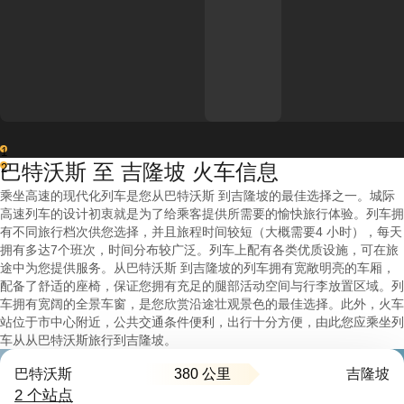
1
巴特沃斯 至 吉隆坡 火车信息
2
乘坐高速的现代化列车是您从巴特沃斯 到吉隆坡的最佳选择之一。城际
高速列车的设计初衷就是为了给乘客提供所需要的愉快旅行体验。列车拥
有不同旅行档次供您选择，并且旅程时间较短（大概需要4 小时），每天
拥有多达7个班次，时间分布较广泛。列车上配有各类优质设施，可在旅
途中为您提供服务。从巴特沃斯 到吉隆坡的列车拥有宽敞明亮的车厢，
配备了舒适的座椅，保证您拥有充足的腿部活动空间与行李放置区域。列
车拥有宽阔的全景车窗，是您欣赏沿途壮观景色的最佳选择。此外，火车
站位于市中心附近，公共交通条件便利，出行十分方便，由此您应乘坐列
车从从巴特沃斯旅行到吉隆坡。
380 公里
巴特沃斯
吉隆坡
2 个站点