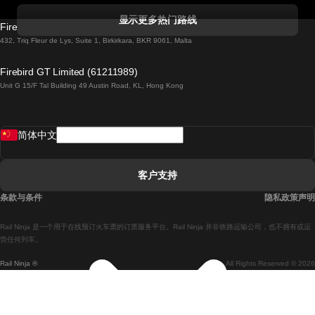
科克開往都柏林的列車
显示更多热门路线
Firebird GT Limited (OC 1451)
都柏林開往戈尔韦的列車
432, Triq Fleur de Lys, Suite 1, Birkirkara, BKR 9061, Malta
倫敦開往愛丁堡的列車
Firebird GT Limited (61211989)
Unit G 15/F Tal Building 49 Austin Road, KL, Hong Kong
羅馬開往拿坡里的列車
罗瓦涅米開往赫尔辛基的列車
简体中文
里斯本開往拉哥斯的列車
里斯本開往波多的列車
客户支持
里斯本開往科英布拉的列車
条款与条件
隐私政策声明
馬德里開往馬拉加的列車
Rail Ninja 是一个用于在线预订火车票的订票服务平台。Rail Ninja 并非铁路运输公司，也不拥有或运
馬德里開往里斯本的列車
营任何列车。
Rail Ninja ®
All Rights Reserved © 2026
馬德里開往巴塞罗那的列車
馬德里開往塞維亞的列車