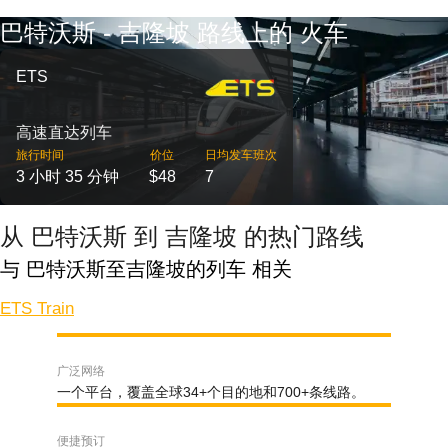
巴特沃斯 - 吉隆坡 路线上的 火车
ETS
高速直达列车
旅行时间
价位
日均发车班次
3 小时 35 分钟
$48
7
从 巴特沃斯 到 吉隆坡 的热门路线
与 巴特沃斯至吉隆坡的列车 相关
ETS Train
广泛网络
一个平台，覆盖全球34+个目的地和700+条线路。
便捷预订