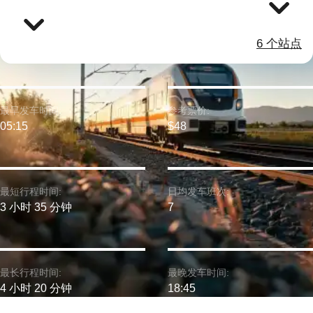
6 个站点
最早发车时间:
参考票价:
05:15
$48
最短行程时间:
日均发车班次:
3 小时 35 分钟
7
最长行程时间:
最晚发车时间:
4 小时 20 分钟
18:45