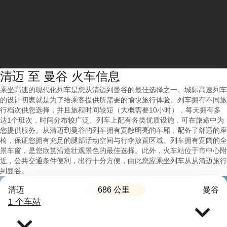
清迈 至 曼谷 火车信息
乘坐高速的现代化列车是您从清迈到曼谷的最佳选择之一。城际高速列车
的设计初衷就是为了给乘客提供所需要的愉快旅行体验。列车拥有不同旅
行档次供您选择，并且旅程时间较短（大概需要10小时），每天拥有多
达1个班次，时间分布较广泛。列车上配有各类优质设施，可在旅途中为
您提供服务。从清迈到曼谷的列车拥有宽敞明亮的车厢，配备了舒适的座
椅，保证您拥有充足的腿部活动空间与行李放置区域。列车拥有宽阔的全
景车窗，是您欣赏沿途壮观景色的最佳选择。此外，火车站位于市中心附
近，公共交通条件便利，出行十分方便，由此您应乘坐列车从从清迈旅行
到曼谷。
686 公里
清迈
曼谷
1 个车站