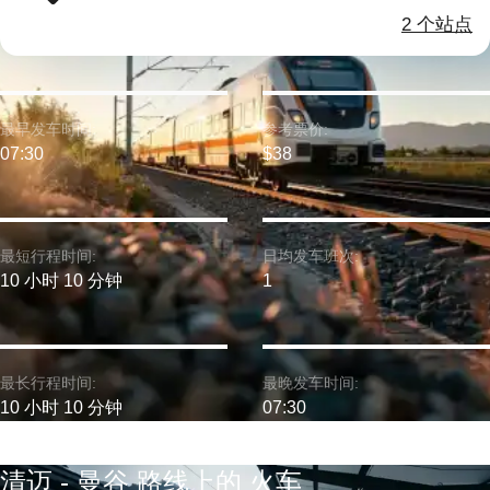
2 个站点
最早发车时间:
参考票价:
07:30
$38
最短行程时间:
日均发车班次:
10 小时 10 分钟
1
最长行程时间:
最晚发车时间:
10 小时 10 分钟
07:30
清迈 - 曼谷 路线上的 火车