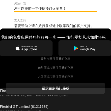
灵活计划
您可以提前一年便捷预订火车票！
真人支持
需要帮助？请在旅行前或途中联系我们的客户支持。
我们的免费应用伴您旅程每一步 —— 旅行规划从未如此轻松！
慶州市開往首爾的列車
光州廣域市開往首爾的列車
大邱廣域市開往首爾的列車
科克開往都柏林的列車
显示更多热门路线
Firebird GT Limited (OC 1451)
都柏林開往戈尔韦的列車
432, Triq Fleur de Lys, Suite 1, Birkirkara, BKR 9061, Malta
倫敦開往愛丁堡的列車
Firebird GT Limited (61211989)