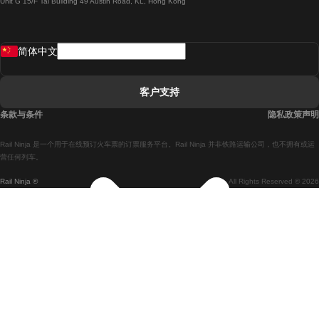
Unit G 15/F Tal Building 49 Austin Road, KL, Hong Kong
羅馬開往拿坡里的列車
罗瓦涅米開往赫尔辛基的列車
简体中文
里斯本開往拉哥斯的列車
里斯本開往波多的列車
客户支持
里斯本開往科英布拉的列車
条款与条件
隐私政策声明
馬德里開往馬拉加的列車
Rail Ninja 是一个用于在线预订火车票的订票服务平台。Rail Ninja 并非铁路运输公司，也不拥有或运
馬德里開往里斯本的列車
营任何列车。
Rail Ninja ®
All Rights Reserved © 2026
馬德里開往巴塞罗那的列車
馬德里開往塞維亞的列車
馬德里開往阿利坎特的列車
馬拉加開往馬德里的列車
巴塞罗那開往馬德里的列車
巴塞罗那開往塞維亞的列車