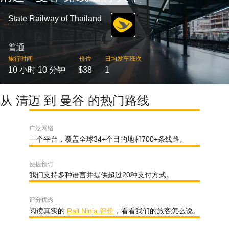
State Railway of Thailand
普通
旅行时间
价位
日均发车班次
10 小时 10 分钟
$38
1
从 清迈 到 曼谷 的热门路线
广泛网络
一个平台，覆盖全球34+个目的地和700+条线路。
便捷预订
我们支持多种语言并提供超过20种支付方式。
评分优秀
阅读真实的
Rail Ninja 评价
，看看我们的旅客怎么说。