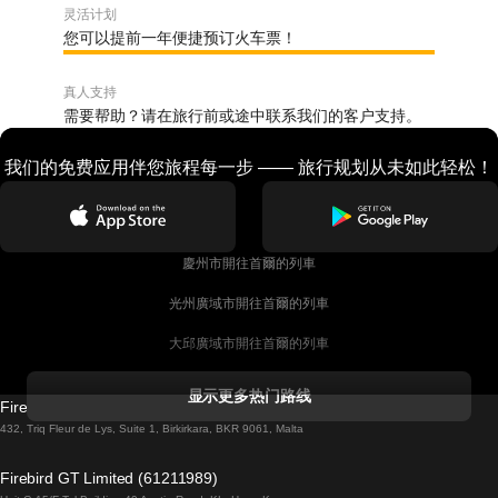
灵活计划
您可以提前一年便捷预订火车票！
真人支持
需要帮助？请在旅行前或途中联系我们的客户支持。
我们的免费应用伴您旅程每一步 —— 旅行规划从未如此轻松！
慶州市開往首爾的列車
光州廣域市開往首爾的列車
大邱廣域市開往首爾的列車
科克開往都柏林的列車
显示更多热门路线
Firebird GT Limited (OC 1451)
都柏林開往戈尔韦的列車
432, Triq Fleur de Lys, Suite 1, Birkirkara, BKR 9061, Malta
倫敦開往愛丁堡的列車
Firebird GT Limited (61211989)