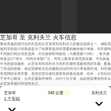
芝加哥 至 克利夫兰 火车信息
乘坐高速的现代化列车是您从芝加哥到克利夫兰的最佳选择之一。城际高
速列车的设计初衷就是为了给乘客提供所需要的愉快旅行体验。列车拥有
不同旅行档次供您选择，并且旅程时间较短（大概需要7小时），每天拥
有多达2个班次，时间分布较广泛。列车上配有各类优质设施，可在旅途
中为您提供服务。从芝加哥到克利夫兰的列车拥有宽敞明亮的车厢，配备
了舒适的座椅，保证您拥有充足的腿部活动空间与行李放置区域。列车拥
有宽阔的全景车窗，是您欣赏沿途壮观景色的最佳选择。此外，火车站位
于市中心附近，公共交通条件便利，出行十分方便，由此您应乘坐列车从
从芝加哥旅行到克利夫兰。
340 公里
芝加哥
克利夫兰
1 个车站