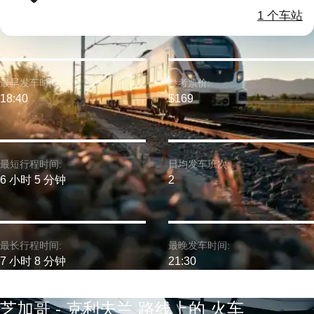
1 个车站
最早发车时间:
参考票价:
18:40
$169
最短行程时间:
日均发车班次:
6 小时 5 分钟
2
最长行程时间:
最晚发车时间:
7 小时 8 分钟
21:30
芝加哥 - 克利夫兰 路线上的 火车