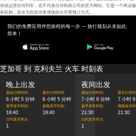
有或运营任何列车，也不代表任何铁路公司的官方网站。它是一个商业服
务机构，旨在为您提供更便捷的火车票预订方式。
我们的免费应用伴您旅程的每一步 — 旅行规划从未如此
简单！
芝加哥 到 克利夫兰 火车 时刻表
晚上出发
夜间出发
最短行程时间
最长行程时间
最短行程时间
最长行程时
6 小时 5 分钟
6 小时 5 分钟
7 小时 8 分钟
7 小时 
最早发车时刻
最晚发车时刻
最早发车时刻
最晚发车时
18:40
18:40
21:30
21:30
日均发车班次
日均发车班次
1
1