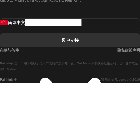
Unit G 15/F Tal Building 49 Austin Road, KL, Hong Kong
羅馬開往拿坡里的列車
罗瓦涅米開往赫尔辛基的列車
简体中文
里斯本開往拉哥斯的列車
里斯本開往波多的列車
客户支持
里斯本開往科英布拉的列車
条款与条件
隐私政策声明
馬德里開往馬拉加的列車
Rail Ninja 是一个用于在线预订火车票的订票服务平台。Rail Ninja 并非铁路运输公司，也不拥有或运
馬德里開往里斯本的列車
营任何列车。
Rail Ninja ®
All Rights Reserved © 2026
馬德里開往巴塞罗那的列車
馬德里開往塞維亞的列車
馬德里開往阿利坎特的列車
馬拉加開往馬德里的列車
巴塞罗那開往馬德里的列車
巴塞罗那開往塞維亞的列車