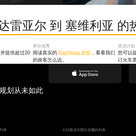
达雷亚尔 到 塞维利亚 
评分优秀
灵活计划
并提供超过20
阅读真实的
Rail Ninja 评价
，看看我们
您可以
的旅客怎么说。
订火车
行规划从未如此
列車
大邱廣域市開往首爾的列車