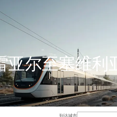
雷亚尔至塞维利
到达城市