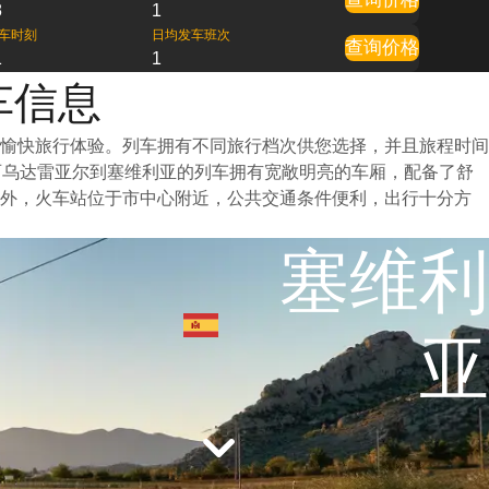
8
1
车时刻
日均发车班次
查询价格
1
1
车信息
愉快旅行体验。列车拥有不同旅行档次供您选择，并且旅程时间
西乌达雷亚尔到塞维利亚的列车拥有宽敞明亮的车厢，配备了舒
此外，火车站位于市中心附近，公共交通条件便利，出行十分方
塞维利
亚