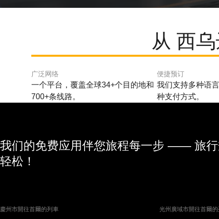
从 西乌
广泛网络
便捷预订
一个平台，覆盖全球34+个目的地和
我们支持多种语言
700+条线路。
种支付方式。
我们的免费应用伴您旅程每一步 —— 旅
轻松！
慶州市開往首爾的列車
光州廣域市開往首爾的