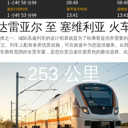
1 小时 58 分钟
08:48
08:4
最长行程时间
最早发车时刻
最晚发
1 小时 53 分钟
13:41
13:4
达雷亚尔 至 塞维利亚 火
择之一。城际高速列车的设计初衷就是为了给乘客提供所需要的
广泛。列车上配有各类优质设施，可在旅途中为您提供服务。从
列车拥有宽阔的全景车窗，是您欣赏沿途壮观景色的最佳选择。
253 公里