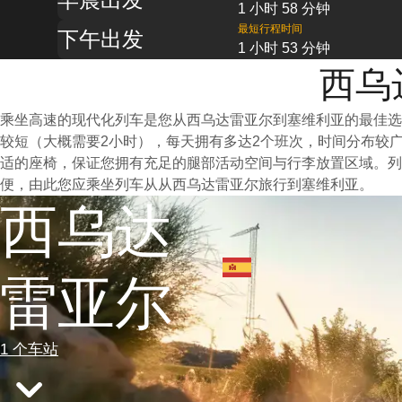
1 小时 58 分钟
最短行程时间
下午出发
1 小时 53 分钟
西乌
乘坐高速的现代化列车是您从西乌达雷亚尔到塞维利亚的最佳选
较短（大概需要2小时），每天拥有多达2个班次，时间分布较
适的座椅，保证您拥有充足的腿部活动空间与行李放置区域。
便，由此您应乘坐列车从从西乌达雷亚尔旅行到塞维利亚。
西乌达
雷亚尔
1 个车站