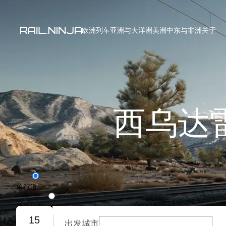
欧洲列车
亚洲与大洋洲
美洲
中东与非洲
关于
西乌达
单行道
往返旅程
15
出发城市