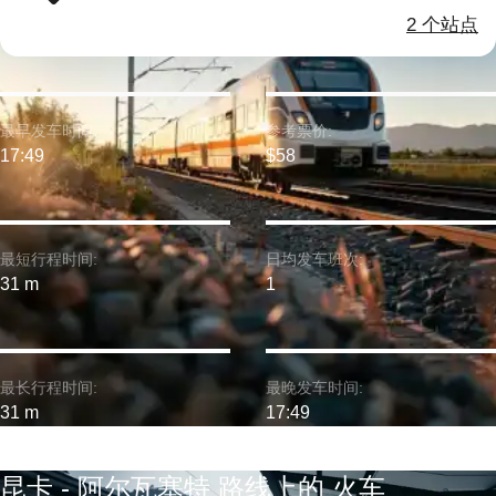
2 个站点
最早发车时间:
参考票价:
17:49
$58
最短行程时间:
日均发车班次:
31 m
1
最长行程时间:
最晚发车时间:
31 m
17:49
昆卡 - 阿尔瓦塞特 路线上的 火车