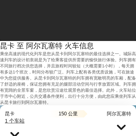
昆卡 至 阿尔瓦塞特 火车信息
乘坐高速的现代化列车是您从昆卡到阿尔瓦塞特的最佳选择之一。城际高
速列车的设计初衷就是为了给乘客提供所需要的愉快旅行体验。列车拥有
不同旅行档次供您选择，并且旅程时间较短（大概需要1小时），每天拥
有多达1个班次，时间分布较广泛。列车上配有各类优质设施，可在旅途
中为您提供服务。从昆卡到阿尔瓦塞特的列车拥有宽敞明亮的车厢，配备
了舒适的座椅，保证您拥有充足的腿部活动空间与行李放置区域。列车拥
有宽阔的全景车窗，是您欣赏沿途壮观景色的最佳选择。此外，火车站位
于市中心附近，公共交通条件便利，出行十分方便，由此您应乘坐列车从
从昆卡旅行到阿尔瓦塞特。
150 公里
昆卡
阿尔瓦塞特
1 个车站