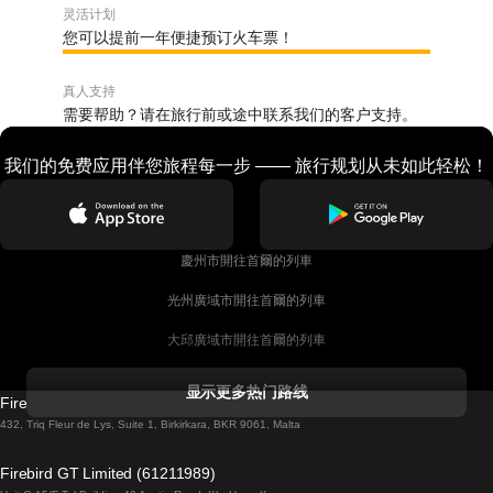
灵活计划
您可以提前一年便捷预订火车票！
真人支持
需要帮助？请在旅行前或途中联系我们的客户支持。
我们的免费应用伴您旅程每一步 —— 旅行规划从未如此轻松！
慶州市開往首爾的列車
光州廣域市開往首爾的列車
大邱廣域市開往首爾的列車
科克開往都柏林的列車
显示更多热门路线
Firebird GT Limited (OC 1451)
都柏林開往戈尔韦的列車
432, Triq Fleur de Lys, Suite 1, Birkirkara, BKR 9061, Malta
倫敦開往愛丁堡的列車
Firebird GT Limited (61211989)