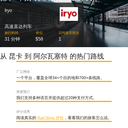
Iryo
高速直达列车
旅行时间
价位
日均发车班次
31 分钟
$58
1
从 昆卡 到 阿尔瓦塞特 的热门路线
广泛网络
一个平台，覆盖全球34+个目的地和700+条线路。
便捷预订
我们支持多种语言并提供超过20种支付方式。
评分优秀
阅读真实的
Rail Ninja 评价
，看看我们的旅客怎么说。