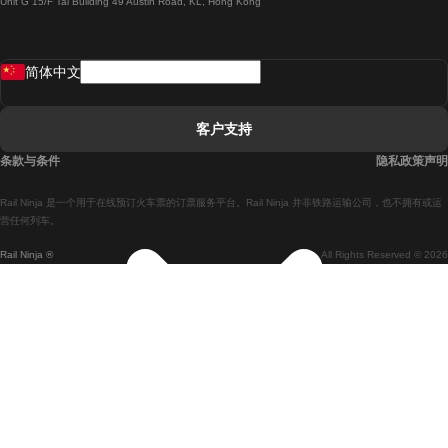
Unit G 15/F Tal Building 49 Austin Road, KL, Hong Kong
羅馬開往拿坡里的列車
罗瓦涅米開往赫尔辛基的列車
简体中文
里斯本開往拉哥斯的列車
里斯本開往波多的列車
客户支持
里斯本開往科英布拉的列車
条款与条件
隐私政策声明
馬德里開往馬拉加的列車
Rail Ninja 是一个用于在线预订火车票的订票服务平台。Rail Ninja 并非铁路运输公司，也不拥有或运
馬德里開往里斯本的列車
营任何列车。
Rail Ninja ®
All Rights Reserved © 2026
馬德里開往巴塞罗那的列車
馬德里開往塞維亞的列車
馬德里開往阿利坎特的列車
馬拉加開往馬德里的列車
巴塞罗那開往馬德里的列車
巴塞罗那開往塞維亞的列車