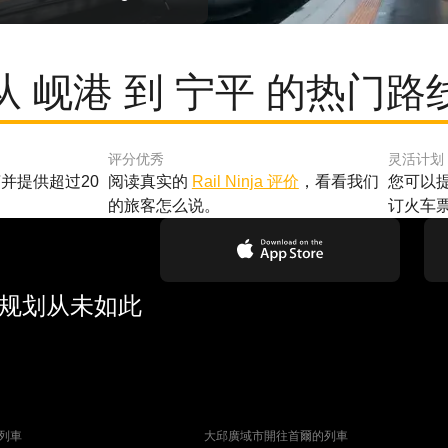
从 岘港 到 宁平 的热门路
评分优秀
灵活计划
并提供超过20
阅读真实的
Rail Ninja 评价
，看看我们
您可以
的旅客怎么说。
订火车
行规划从未如此
列車
大邱廣域市開往首爾的列車