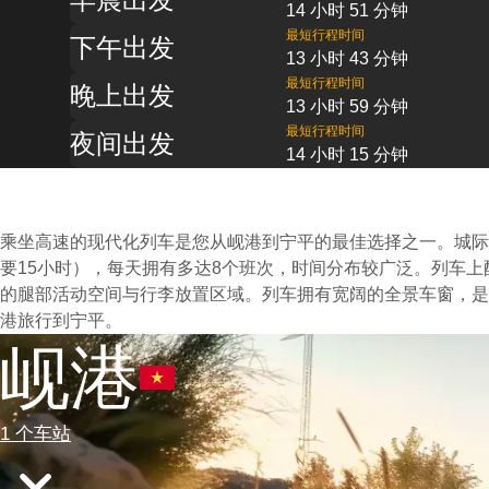
14 小时 51 分钟
最短行程时间
下午出发
13 小时 43 分钟
最短行程时间
晚上出发
13 小时 59 分钟
最短行程时间
夜间出发
14 小时 15 分钟
乘坐高速的现代化列车是您从岘港到宁平的最佳选择之一。城际
要15小时），每天拥有多达8个班次，时间分布较广泛。列车
的腿部活动空间与行李放置区域。列车拥有宽阔的全景车窗，是
港旅行到宁平。
岘港
1 个车站