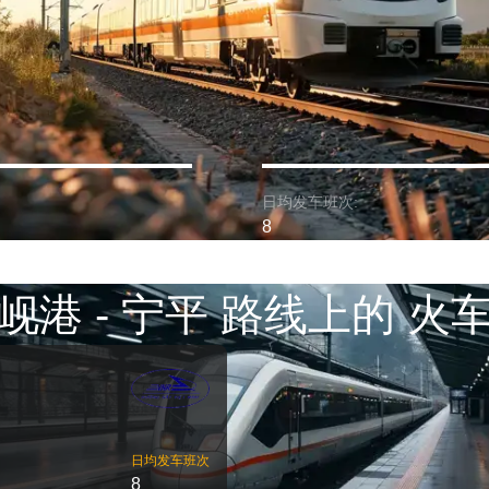
日均发车班次:
8
岘港 - 宁平 路线上的 火
日均发车班次
8