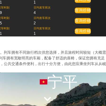
1
1
发车时刻
日均发车班次
查询价格
9
4
发车时刻
日均发车班次
查询价格
5
2
发车时刻
日均发车班次
查询价格
1
1
。列车拥有不同旅行档次供您选择，并且旅程时间较短（大概需
的列车拥有宽敞明亮的车厢，配备了舒适的座椅，保证您拥有充足
，公共交通条件便利，出行十分方便，由此您应乘坐列车从从岘
宁平