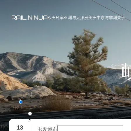
欧洲列车
亚洲与大洋洲
美洲
中东与非洲
关于
单行道
往返旅程
13
出发城市