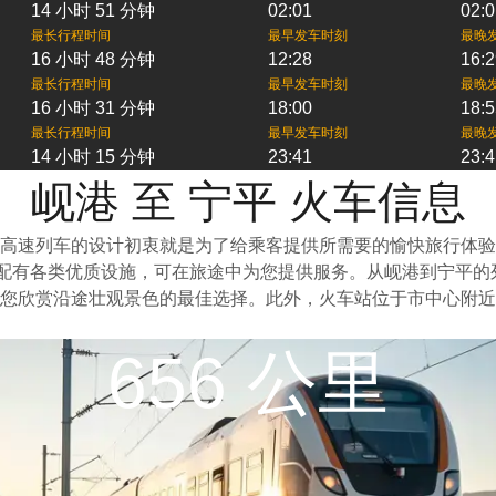
14 小时 51 分钟
02:01
02:0
最长行程时间
最早发车时刻
最晚
16 小时 48 分钟
12:28
16:2
最长行程时间
最早发车时刻
最晚
16 小时 31 分钟
18:00
18:5
最长行程时间
最早发车时刻
最晚
14 小时 15 分钟
23:41
23:4
岘港 至 宁平 火车信息
高速列车的设计初衷就是为了给乘客提供所需要的愉快旅行体验
上配有各类优质设施，可在旅途中为您提供服务。从岘港到宁平
您欣赏沿途壮观景色的最佳选择。此外，火车站位于市中心附近
656 公里