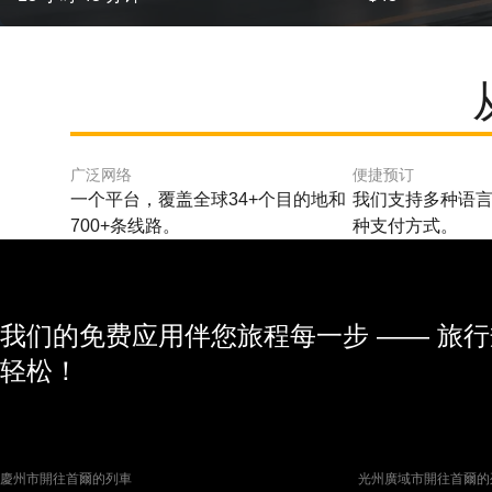
广泛网络
便捷预订
一个平台，覆盖全球34+个目的地和
我们支持多种语言
700+条线路。
种支付方式。
我们的免费应用伴您旅程每一步 —— 旅
轻松！
慶州市開往首爾的列車
光州廣域市開往首爾的