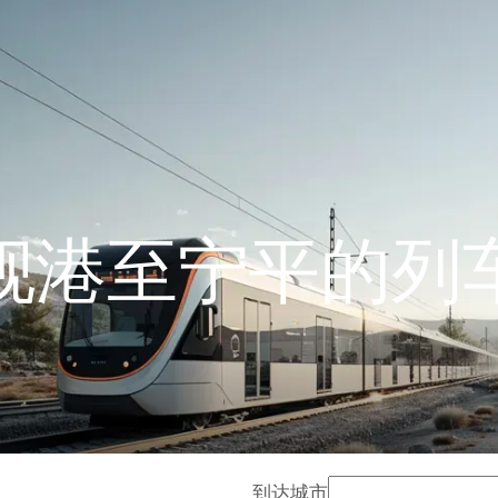
岘港至宁平的列
到达城市