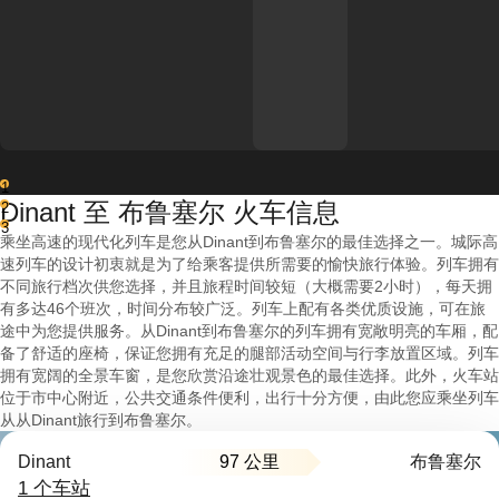
1
Dinant 至 布鲁塞尔 火车信息
2
3
乘坐高速的现代化列车是您从Dinant到布鲁塞尔的最佳选择之一。城际高
速列车的设计初衷就是为了给乘客提供所需要的愉快旅行体验。列车拥有
不同旅行档次供您选择，并且旅程时间较短（大概需要2小时），每天拥
有多达46个班次，时间分布较广泛。列车上配有各类优质设施，可在旅
途中为您提供服务。从Dinant到布鲁塞尔的列车拥有宽敞明亮的车厢，配
备了舒适的座椅，保证您拥有充足的腿部活动空间与行李放置区域。列车
拥有宽阔的全景车窗，是您欣赏沿途壮观景色的最佳选择。此外，火车站
位于市中心附近，公共交通条件便利，出行十分方便，由此您应乘坐列车
从从Dinant旅行到布鲁塞尔。
97 公里
Dinant
布鲁塞尔
1 个车站