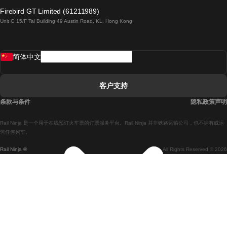
倫敦開往愛丁堡的列車
Firebird GT Limited (61211989)
Unit G 15/F Tal Building 49 Austin Road, KL, Hong Kong
羅馬開往拿坡里的列車
罗瓦涅米開往赫尔辛基的列車
简体中文
里斯本開往拉哥斯的列車
里斯本開往波多的列車
客户支持
里斯本開往科英布拉的列車
条款与条件
隐私政策声明
馬德里開往馬拉加的列車
Rail Ninja 是一个用于在线预订火车票的订票服务平台。Rail Ninja 并非铁路运输公司，也不拥有或运
馬德里開往里斯本的列車
营任何列车。
Rail Ninja ®
All Rights Reserved © 2026
馬德里開往巴塞罗那的列車
馬德里開往塞維亞的列車
馬德里開往阿利坎特的列車
馬拉加開往馬德里的列車
巴塞罗那開往馬德里的列車