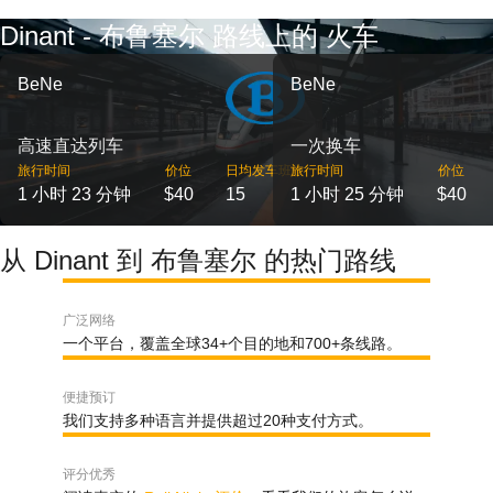
Dinant - 布鲁塞尔 路线上的 火车
BeNe
BeNe
高速直达列车
一次换车
旅行时间
价位
日均发车班次
旅行时间
价位
1 小时 23 分钟
$40
15
1 小时 25 分钟
$40
从 Dinant 到 布鲁塞尔 的热门路线
广泛网络
一个平台，覆盖全球34+个目的地和700+条线路。
便捷预订
我们支持多种语言并提供超过20种支付方式。
评分优秀