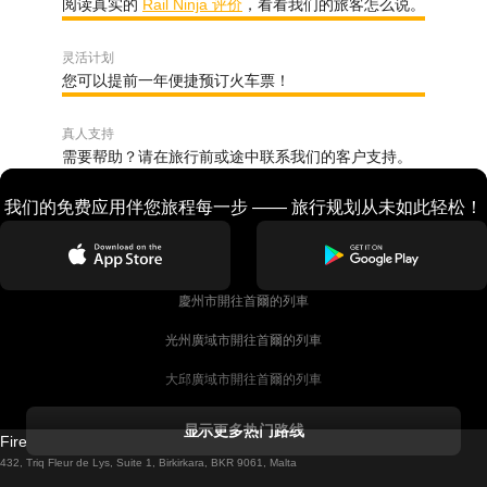
阅读真实的
Rail Ninja 评价
，看看我们的旅客怎么说。
灵活计划
您可以提前一年便捷预订火车票！
真人支持
需要帮助？请在旅行前或途中联系我们的客户支持。
我们的免费应用伴您旅程每一步 —— 旅行规划从未如此轻松！
慶州市開往首爾的列車
光州廣域市開往首爾的列車
大邱廣域市開往首爾的列車
科克開往都柏林的列車
显示更多热门路线
Firebird GT Limited (OC 1451)
都柏林開往戈尔韦的列車
432, Triq Fleur de Lys, Suite 1, Birkirkara, BKR 9061, Malta