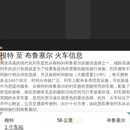
1
根特 至 布鲁塞尔 火车信息
2
3
乘坐高速的现代化列车是您从根特到布鲁塞尔的最佳选择之一。城际高速
列车的设计初衷就是为了给乘客提供所需要的愉快旅行体验。列车拥有不
同旅行档次供您选择，并且旅程时间较短（大概需要1小时），每天拥有
多达144个班次，时间分布较广泛。列车上配有各类优质设施，可在旅途
中为您提供服务。从根特到布鲁塞尔的列车拥有宽敞明亮的车厢，配备了
舒适的座椅，保证您拥有充足的腿部活动空间与行李放置区域。列车拥有
宽阔的全景车窗，是您欣赏沿途壮观景色的最佳选择。此外，火车站位于
市中心附近，公共交通条件便利，出行十分方便，由此您应乘坐列车从从
根特旅行到布鲁塞尔。
56 公里
根特
布鲁塞尔
1 个车站