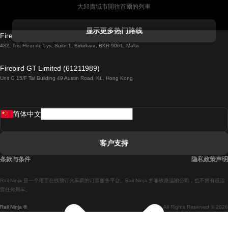
大邱廣域市開往首爾的列車
科克開往都柏林的列車
显示更多热门路线
Firebird GT Limited (OC 1451)
都柏林開往戈尔韦的列車
432, Triq Fleur de Lys, Suite 1, Birkirkara, BKR 9061, Malta
倫敦開往愛丁堡的列車
Firebird GT Limited (61211989)
Unit G 15/F Tal Building 49 Austin Road, KL, Hong Kong
羅馬開往拿坡里的列車
罗瓦涅米開往赫尔辛基的列車
简体中文
里斯本開往拉哥斯的列車
里斯本開往波多的列車
客户支持
里斯本開往科英布拉的列車
条款与条件
隐私政策声明
馬德里開往馬拉加的列車
Rail Ninja 是一个用于在线预订火车票的订票服务平台。Rail Ninja 并非铁路运输公司，也不拥有或运
馬德里開往里斯本的列車
营任何列车。
Rail Ninja ®
All Rights Reserved © 2026
馬德里開往巴塞罗那的列車
馬德里開往塞維亞的列車