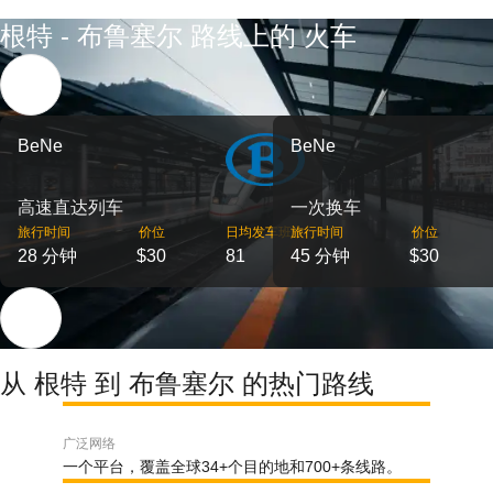
根特 - 布鲁塞尔 路线上的 火车
BeNe
BeNe
高速直达列车
一次换车
旅行时间
价位
日均发车班次
旅行时间
价位
28 分钟
$30
81
45 分钟
$30
从 根特 到 布鲁塞尔 的热门路线
广泛网络
一个平台，覆盖全球34+个目的地和700+条线路。