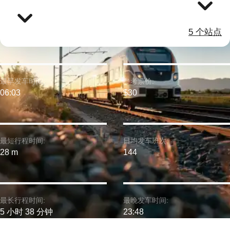
5 个站点
最早发车时间:
参考票价:
06:03
$30
最短行程时间:
日均发车班次:
28 m
144
最长行程时间:
最晚发车时间:
5 小时 38 分钟
23:48