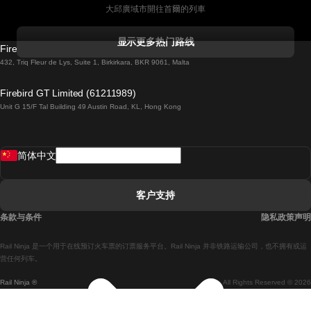
大邱廣域市開往首爾的列車
科克開往都柏林的列車
显示更多热门路线
Firebird GT Limited (OC 1451)
都柏林開往戈尔韦的列車
432, Triq Fleur de Lys, Suite 1, Birkirkara, BKR 9061, Malta
倫敦開往愛丁堡的列車
Firebird GT Limited (61211989)
Unit G 15/F Tal Building 49 Austin Road, KL, Hong Kong
羅馬開往拿坡里的列車
罗瓦涅米開往赫尔辛基的列車
简体中文
里斯本開往拉哥斯的列車
里斯本開往波多的列車
客户支持
里斯本開往科英布拉的列車
条款与条件
隐私政策声明
馬德里開往馬拉加的列車
Rail Ninja 是一个用于在线预订火车票的订票服务平台。Rail Ninja 并非铁路运输公司，也不拥有或运
馬德里開往里斯本的列車
营任何列车。
Rail Ninja ®
All Rights Reserved © 2026
馬德里開往巴塞罗那的列車
馬德里開往塞維亞的列車