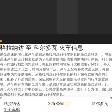
1
格拉纳达 至 科尔多瓦 火车信息
2
乘坐高速的现代化列车是您从格拉纳达到科尔多瓦的最佳选择之一。城际
高速列车的设计初衷就是为了给乘客提供所需要的愉快旅行体验。列车拥
有不同旅行档次供您选择，并且旅程时间较短（大概需要2小时），每天
拥有多达11个班次，时间分布较广泛。列车上配有各类优质设施，可在
旅途中为您提供服务。从格拉纳达到科尔多瓦的列车拥有宽敞明亮的车
厢，配备了舒适的座椅，保证您拥有充足的腿部活动空间与行李放置区
域。列车拥有宽阔的全景车窗，是您欣赏沿途壮观景色的最佳选择。此
外，火车站位于市中心附近，公共交通条件便利，出行十分方便，由此您
应乘坐列车从从格拉纳达旅行到科尔多瓦。
225 公里
格拉纳达
科尔多瓦
1 个车站