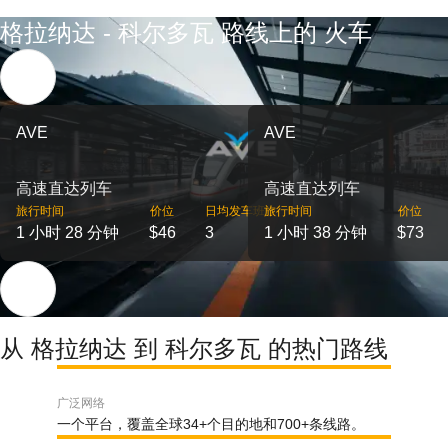
格拉纳达 - 科尔多瓦 路线上的 火车
AVE
AVE
高速直达列车
高速直达列车
旅行时间
价位
日均发车班次
旅行时间
价位
1 小时 28 分钟
$46
3
1 小时 38 分钟
$73
从 格拉纳达 到 科尔多瓦 的热门路线
广泛网络
一个平台，覆盖全球34+个目的地和700+条线路。