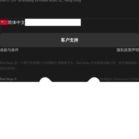
Unit G 15/F Tal Building 49 Austin Road, KL, Hong Kong
羅馬開往拿坡里的列車
罗瓦涅米開往赫尔辛基的列車
简体中文
里斯本開往拉哥斯的列車
里斯本開往波多的列車
客户支持
里斯本開往科英布拉的列車
条款与条件
隐私政策声明
馬德里開往馬拉加的列車
Rail Ninja 是一个用于在线预订火车票的订票服务平台。Rail Ninja 并非铁路运输公司，也不拥有或运
馬德里開往里斯本的列車
营任何列车。
Rail Ninja ®
All Rights Reserved © 2026
馬德里開往巴塞罗那的列車
馬德里開往塞維亞的列車
馬德里開往阿利坎特的列車
馬拉加開往馬德里的列車
巴塞罗那開往馬德里的列車
巴塞罗那開往塞維亞的列車