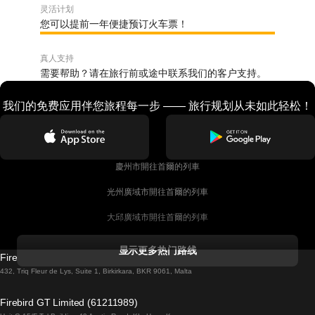
灵活计划
您可以提前一年便捷预订火车票！
真人支持
需要帮助？请在旅行前或途中联系我们的客户支持。
我们的免费应用伴您旅程每一步 —— 旅行规划从未如此轻松！
慶州市開往首爾的列車
光州廣域市開往首爾的列車
大邱廣域市開往首爾的列車
科克開往都柏林的列車
显示更多热门路线
Firebird GT Limited (OC 1451)
都柏林開往戈尔韦的列車
432, Triq Fleur de Lys, Suite 1, Birkirkara, BKR 9061, Malta
倫敦開往愛丁堡的列車
Firebird GT Limited (61211989)