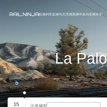
欧洲列车
亚洲与大洋洲
美洲
中东与非洲
关于
La P
单行道
往返旅程
15
出发城市