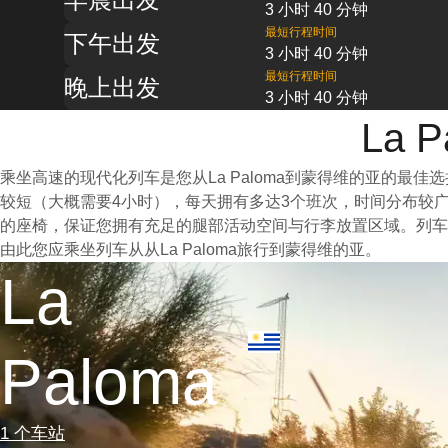
3 小时 40 分钟
最短行程时间
下午出发
3 小时 40 分钟
最短行程时间
晚上出发
3 小时 40 分钟
La 
乘坐高速的现代化列车是您从La Paloma到蒙得维的亚的
较短（大概需要4小时），每天拥有多达3个班次，时间分布较广
的座椅，保证您拥有充足的腿部活动空间与行李放置区域。列车
由此您应乘坐列车从从La Paloma旅行到蒙得维的亚。
La
Paloma
1 个车站