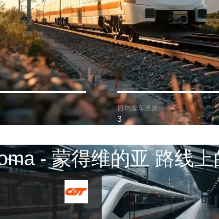
日均发车班次:
3
aloma - 蒙得维的亚 路线