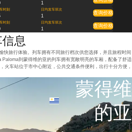
0
1
车时刻
日均发车班次
查询价格
5
1
车时刻
日均发车班次
查询价格
0
1
火车信息
要的愉快旅行体验。列车拥有不同旅行档次供您选择，并且旅程时间
Paloma到蒙得维的亚的列车拥有宽敞明亮的车厢，配备了舒适
，火车站位于市中心附近，公共交通条件便利，出行十分方便，
蒙得维
的亚