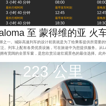
3 小时 40 分钟
08:00
08:0
最长行程时间
最早发车时刻
最晚发
3 小时 40 分钟
12:45
12:4
最长行程时间
最早发车时刻
最晚发
3 小时 40 分钟
18:30
18:3
Paloma 至 蒙得维的亚 
最佳选择之一。城际高速列车的设计初衷就是为了给乘客提供所需
泛。列车上配有各类优质设施，可在旅途中为您提供服务。从La 
拥有宽阔的全景车窗，是您欣赏沿途壮观景色的最佳选择。此外
223 公里