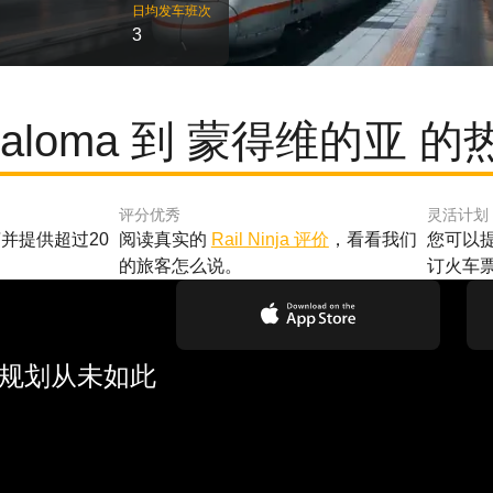
日均发车班次
3
 Paloma 到 蒙得维的亚 
评分优秀
灵活计划
并提供超过20
阅读真实的
Rail Ninja 评价
，看看我们
您可以
的旅客怎么说。
订火车
行规划从未如此