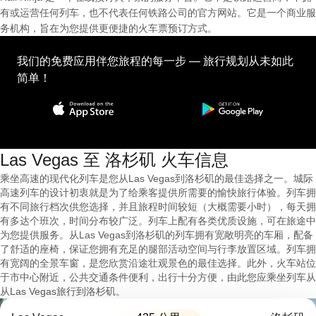
有或运营任何列车，也不代表任何铁路公司的官方网站。它是一个商业服
务机构，旨在为您提供更便捷的火车票预订方式。
我们的免费应用伴您旅程的每一步 — 旅行规划从未如此
简单！
Las Vegas 至 洛杉矶 火车信息
乘坐高速的现代化列车是您从Las Vegas到洛杉矶的最佳选择之一。城际
高速列车的设计初衷就是为了给乘客提供所需要的愉快旅行体验。列车拥
有不同旅行档次供您选择，并且旅程时间较短（大概需要小时），每天拥
有多达个班次，时间分布较广泛。列车上配有各类优质设施，可在旅途中
为您提供服务。从Las Vegas到洛杉矶的列车拥有宽敞明亮的车厢，配备
了舒适的座椅，保证您拥有充足的腿部活动空间与行李放置区域。列车拥
有宽阔的全景车窗，是您欣赏沿途壮观景色的最佳选择。此外，火车站位
于市中心附近，公共交通条件便利，出行十分方便，由此您应乘坐列车从
从Las Vegas旅行到洛杉矶。