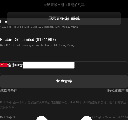
大邱廣域市開往首爾的列車
科克開往都柏林的列車
显示更多热门路线
Firebird GT Limited (OC 1451)
都柏林開往戈尔韦的列車
432, Triq Fleur de Lys, Suite 1, Birkirkara, BKR 9061, Malta
倫敦開往愛丁堡的列車
Firebird GT Limited (61211989)
Unit G 15/F Tal Building 49 Austin Road, KL, Hong Kong
羅馬開往拿坡里的列車
罗瓦涅米開往赫尔辛基的列車
简体中文
里斯本開往拉哥斯的列車
里斯本開往波多的列車
客户支持
里斯本開往科英布拉的列車
条款与条件
隐私政策声明
馬德里開往馬拉加的列車
Rail Ninja 是一个用于在线预订火车票的订票服务平台。Rail Ninja 并非铁路运输公司，也不拥有或运
馬德里開往里斯本的列車
营任何列车。
Rail Ninja ®
All Rights Reserved © 2026
馬德里開往巴塞罗那的列車