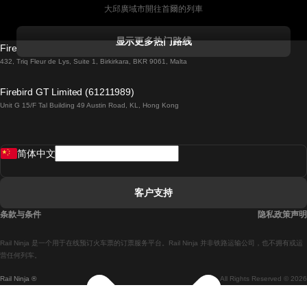
大邱廣域市開往首爾的列車
科克開往都柏林的列車
显示更多热门路线
Firebird GT Limited (OC 1451)
都柏林開往戈尔韦的列車
432, Triq Fleur de Lys, Suite 1, Birkirkara, BKR 9061, Malta
倫敦開往愛丁堡的列車
Firebird GT Limited (61211989)
Unit G 15/F Tal Building 49 Austin Road, KL, Hong Kong
羅馬開往拿坡里的列車
罗瓦涅米開往赫尔辛基的列車
简体中文
里斯本開往拉哥斯的列車
里斯本開往波多的列車
客户支持
里斯本開往科英布拉的列車
条款与条件
隐私政策声明
馬德里開往馬拉加的列車
Rail Ninja 是一个用于在线预订火车票的订票服务平台。Rail Ninja 并非铁路运输公司，也不拥有或运
馬德里開往里斯本的列車
营任何列车。
Rail Ninja ®
All Rights Reserved © 2026
馬德里開往巴塞罗那的列車
馬德里開往塞維亞的列車