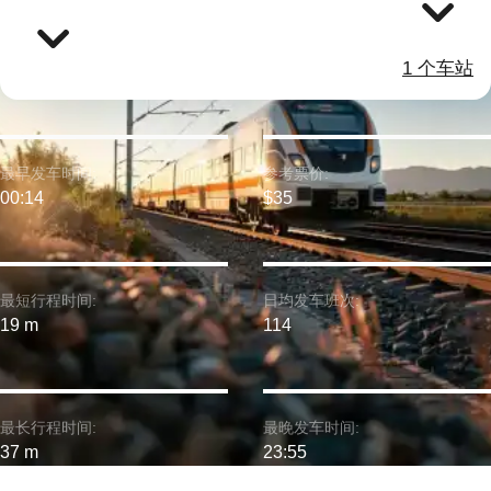
1 个车站
最早发车时间:
参考票价:
00:14
$35
最短行程时间:
日均发车班次:
19 m
114
最长行程时间:
最晚发车时间:
37 m
23:55