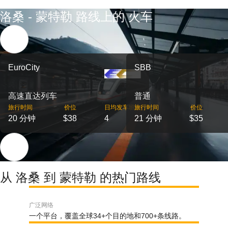
洛桑 - 蒙特勒 路线上的 火车
EuroCity
SBB
高速直达列车
普通
旅行时间
价位
日均发车班次
旅行时间
价位
20 分钟
$38
4
21 分钟
$35
从 洛桑 到 蒙特勒 的热门路线
广泛网络
一个平台，覆盖全球34+个目的地和700+条线路。