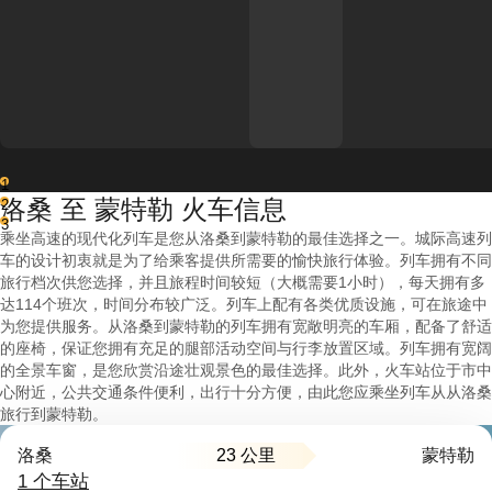
1
洛桑 至 蒙特勒 火车信息
2
3
乘坐高速的现代化列车是您从洛桑到蒙特勒的最佳选择之一。城际高速列
车的设计初衷就是为了给乘客提供所需要的愉快旅行体验。列车拥有不同
旅行档次供您选择，并且旅程时间较短（大概需要1小时），每天拥有多
达114个班次，时间分布较广泛。列车上配有各类优质设施，可在旅途中
为您提供服务。从洛桑到蒙特勒的列车拥有宽敞明亮的车厢，配备了舒适
的座椅，保证您拥有充足的腿部活动空间与行李放置区域。列车拥有宽阔
的全景车窗，是您欣赏沿途壮观景色的最佳选择。此外，火车站位于市中
心附近，公共交通条件便利，出行十分方便，由此您应乘坐列车从从洛桑
旅行到蒙特勒。
23 公里
洛桑
蒙特勒
1 个车站