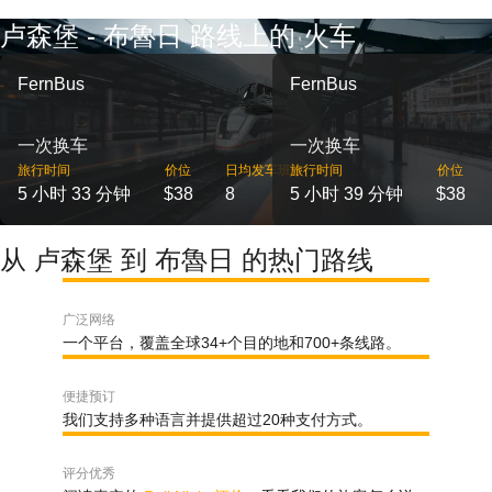
卢森堡 - 布魯日 路线上的 火车
FernBus
FernBus
一次换车
一次换车
旅行时间
价位
日均发车班次
旅行时间
价位
5 小时 33 分钟
$38
8
5 小时 39 分钟
$38
从 卢森堡 到 布魯日 的热门路线
广泛网络
一个平台，覆盖全球34+个目的地和700+条线路。
便捷预订
我们支持多种语言并提供超过20种支付方式。
评分优秀