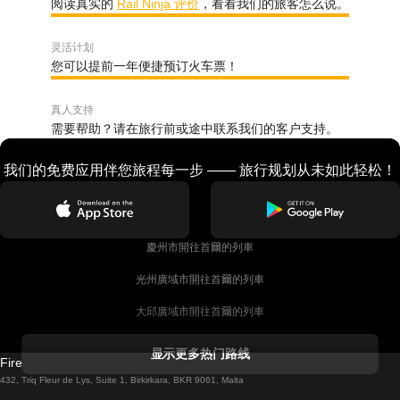
阅读真实的
Rail Ninja 评价
，看看我们的旅客怎么说。
灵活计划
您可以提前一年便捷预订火车票！
真人支持
需要帮助？请在旅行前或途中联系我们的客户支持。
我们的免费应用伴您旅程每一步 —— 旅行规划从未如此轻松！
慶州市開往首爾的列車
光州廣域市開往首爾的列車
大邱廣域市開往首爾的列車
科克開往都柏林的列車
显示更多热门路线
Firebird GT Limited (OC 1451)
都柏林開往戈尔韦的列車
432, Triq Fleur de Lys, Suite 1, Birkirkara, BKR 9061, Malta