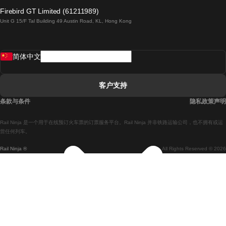
倫敦開往愛丁堡的列車
Firebird GT Limited (61211989)
Unit G 15/F Tal Building 49 Austin Road, KL, Hong Kong
羅馬開往拿坡里的列車
罗瓦涅米開往赫尔辛基的列車
简体中文
里斯本開往拉哥斯的列車
里斯本開往波多的列車
客户支持
里斯本開往科英布拉的列車
条款与条件
隐私政策声明
馬德里開往馬拉加的列車
Rail Ninja 是一个用于在线预订火车票的订票服务平台。Rail Ninja 并非铁路运输公司，也不拥有或运
馬德里開往里斯本的列車
营任何列车。
Rail Ninja ®
All Rights Reserved © 2026
馬德里開往巴塞罗那的列車
馬德里開往塞維亞的列車
馬德里開往阿利坎特的列車
馬拉加開往馬德里的列車
巴塞罗那開往馬德里的列車