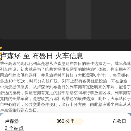
1
卢森堡 至 布魯日 火车信息
2
3
乘坐高速的现代化列车是您从卢森堡到布魯日的最佳选择之一。城际高速
列车的设计初衷就是为了给乘客提供所需要的愉快旅行体验。列车拥有不
同旅行档次供您选择，并且旅程时间较短（大概需要6小时），每天拥有
多达10个班次，时间分布较广泛。列车上配有各类优质设施，可在旅途
中为您提供服务。从卢森堡到布魯日的列车拥有宽敞明亮的车厢，配备了
舒适的座椅，保证您拥有充足的腿部活动空间与行李放置区域。列车拥有
宽阔的全景车窗，是您欣赏沿途壮观景色的最佳选择。此外，火车站位于
市中心附近，公共交通条件便利，出行十分方便，由此您应乘坐列车从从
卢森堡旅行到布魯日。
360 公里
卢森堡
布魯日
2 个站点