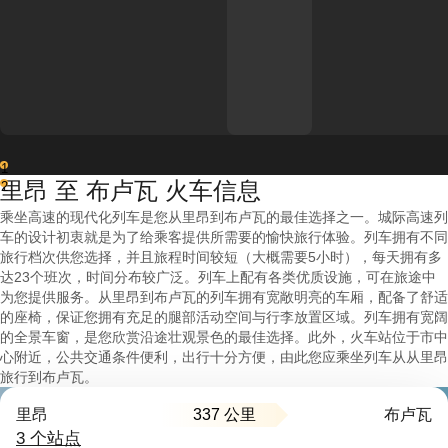
1
里昂 至 布卢瓦 火车信息
2
乘坐高速的现代化列车是您从里昂到布卢瓦的最佳选择之一。城际高速列
车的设计初衷就是为了给乘客提供所需要的愉快旅行体验。列车拥有不同
旅行档次供您选择，并且旅程时间较短（大概需要5小时），每天拥有多
达23个班次，时间分布较广泛。列车上配有各类优质设施，可在旅途中
为您提供服务。从里昂到布卢瓦的列车拥有宽敞明亮的车厢，配备了舒适
的座椅，保证您拥有充足的腿部活动空间与行李放置区域。列车拥有宽阔
的全景车窗，是您欣赏沿途壮观景色的最佳选择。此外，火车站位于市中
心附近，公共交通条件便利，出行十分方便，由此您应乘坐列车从从里昂
旅行到布卢瓦。
337 公里
里昂
布卢瓦
3 个站点