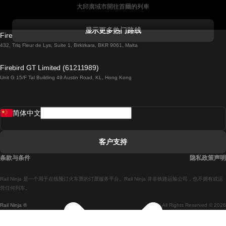
大邱廣域市開往首爾的列車
科克開往都柏林的列車
显示更多热门路线
Firebird GT Limited (OC 1451)
都柏林開往戈尔韦的列車
432, Triq Fleur de Lys, Suite 1, Birkirkara, BKR 9061, Malta
倫敦開往愛丁堡的列車
Firebird GT Limited (61211989)
Unit G 15/F Tal Building 49 Austin Road, KL, Hong Kong
羅馬開往拿坡里的列車
罗瓦涅米開往赫尔辛基的列車
简体中文
里斯本開往拉哥斯的列車
里斯本開往波多的列車
客户支持
里斯本開往科英布拉的列車
条款与条件
隐私政策声明
馬德里開往馬拉加的列車
Rail Ninja 是一个用于在线预订火车票的订票服务平台。Rail Ninja 并非铁路运输公司，也不拥有或运
馬德里開往里斯本的列車
营任何列车。
Rail Ninja ®
All Rights Reserved © 2026
馬德里開往巴塞罗那的列車
馬德里開往塞維亞的列車