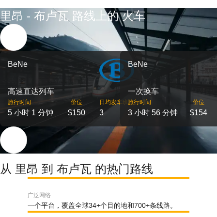
里昂 - 布卢瓦 路线上的 火车
BeNe
BeNe
高速直达列车
一次换车
旅行时间
价位
日均发车班次
旅行时间
价位
5 小时 1 分钟
$150
3
3 小时 56 分钟
$154
从 里昂 到 布卢瓦 的热门路线
广泛网络
一个平台，覆盖全球34+个目的地和700+条线路。