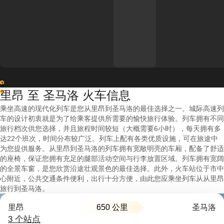
1
里昂 至 圣马洛 火车信息
2
乘坐高速的现代化列车是您从里昂到圣马洛的最佳选择之一。城际高速列
车的设计初衷就是为了给乘客提供所需要的愉快旅行体验。列车拥有不同
旅行档次供您选择，并且旅程时间较短（大概需要6小时），每天拥有多
达22个班次，时间分布较广泛。列车上配有各类优质设施，可在旅途中
为您提供服务。从里昂到圣马洛的列车拥有宽敞明亮的车厢，配备了舒适
的座椅，保证您拥有充足的腿部活动空间与行李放置区域。列车拥有宽阔
的全景车窗，是您欣赏沿途壮观景色的最佳选择。此外，火车站位于市中
心附近，公共交通条件便利，出行十分方便，由此您应乘坐列车从从里昂
旅行到圣马洛。
650 公里
里昂
圣马洛
3 个站点