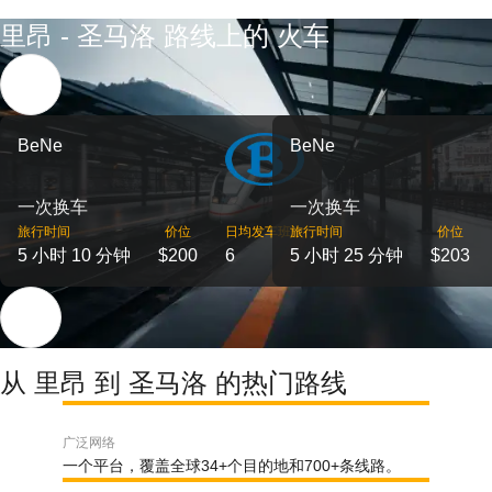
里昂 - 圣马洛 路线上的 火车
BeNe
BeNe
一次换车
一次换车
旅行时间
价位
日均发车班次
旅行时间
价位
5 小时 10 分钟
$200
6
5 小时 25 分钟
$203
从 里昂 到 圣马洛 的热门路线
广泛网络
一个平台，覆盖全球34+个目的地和700+条线路。