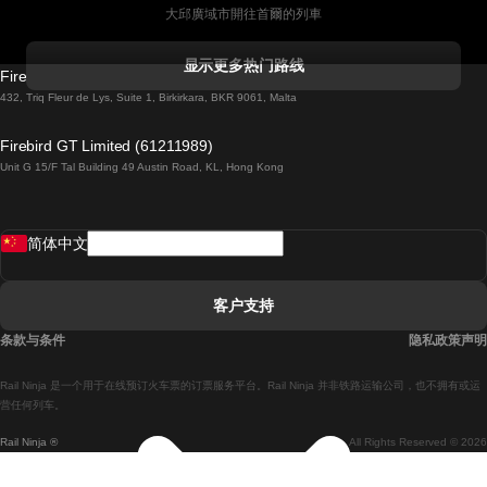
大邱廣域市開往首爾的列車
科克開往都柏林的列車
显示更多热门路线
Firebird GT Limited (OC 1451)
都柏林開往戈尔韦的列車
432, Triq Fleur de Lys, Suite 1, Birkirkara, BKR 9061, Malta
倫敦開往愛丁堡的列車
Firebird GT Limited (61211989)
Unit G 15/F Tal Building 49 Austin Road, KL, Hong Kong
羅馬開往拿坡里的列車
罗瓦涅米開往赫尔辛基的列車
简体中文
里斯本開往拉哥斯的列車
里斯本開往波多的列車
客户支持
里斯本開往科英布拉的列車
条款与条件
隐私政策声明
馬德里開往馬拉加的列車
Rail Ninja 是一个用于在线预订火车票的订票服务平台。Rail Ninja 并非铁路运输公司，也不拥有或运
馬德里開往里斯本的列車
营任何列车。
Rail Ninja ®
All Rights Reserved © 2026
馬德里開往巴塞罗那的列車
馬德里開往塞維亞的列車