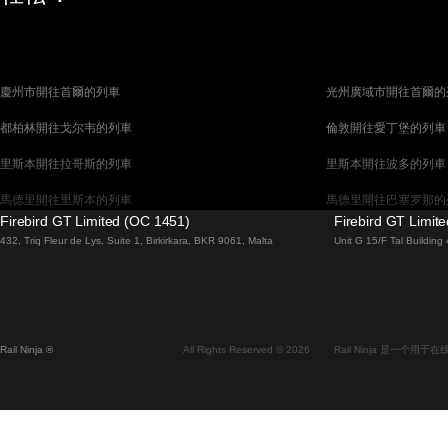
慶州市開往首爾的列車
光州廣域市開往首爾的
都柏林開往戈尔韦的列車
倫敦開往愛丁堡的列車
里斯本開往拉哥斯的列車
里斯本開往波多的列車
馬德里開往里斯本的列車
馬德里開往巴塞罗那的
Firebird GT Limited (OC 1451)
Firebird GT Limit
馬拉加開往馬德里的列車
巴塞罗那開往馬德里的
432, Triq Fleur de Lys, Suite 1, Birkirkara, BKR 9061, Malta
Unit G 15/F Tal Buildin
威尼斯開往佛羅倫斯的列車
威尼斯開往羅馬的列車
釜山開往首爾的列車
布拉提斯拉瓦開往布達
维也纳開往布拉格的列車
首爾開往蔚山廣域市的
Rail Ninja ®
All Rights Reserved © 2026
Rail Ninja 是一个
斯德哥爾摩開往哥本哈根的列車
阿利坎特開往馬德里的
中央車站開往卑尔根的列車
中央車站開往弗拉姆的