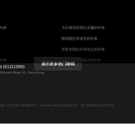
列車
大邱廣域市開往首爾的列車
羅馬開往拿坡里的列車
里斯本開往科英布拉的列車
列車
馬德里開往塞維亞的列車
显示更多热门路线
ed (61211989)
列車
巴塞罗那開往塞維亞的列車
g 49 Austin Road, KL, Hong Kong
柏林開往布拉格的列車
佩斯的列車
维也纳開往布達佩斯的列車
列車
首爾開往大邱廣域市的列車
用于在线预订火车票的订票服务平台。Rail Ninja 并非铁路运输公司，也不拥有或运营任何列车。
列車
愛丁堡開往倫敦的列車
列車
中央車站開往斯德哥爾摩的列車