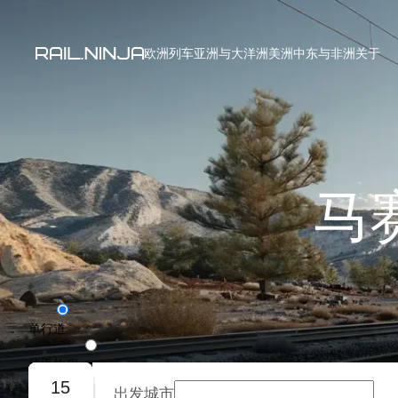
欧洲列车
亚洲与大洋洲
美洲
中东与非洲
关于
马
单行道
往返旅程
15
出发城市