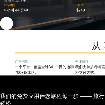
旅行时间
价位
4 小时 44 分钟
$240
从
广泛网络
便捷预订
一个平台，覆盖全球34+个目的地和
我们支持多种语言
700+条线路。
种支付方式。
我们的免费应用伴您旅程每一步 —— 旅
轻松！