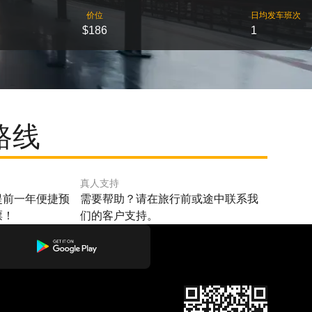
价位
日均发车班次
$186
1
路线
真人支持
提前一年便捷预
需要帮助？请在旅行前或途中联系我
票！
们的客户支持。