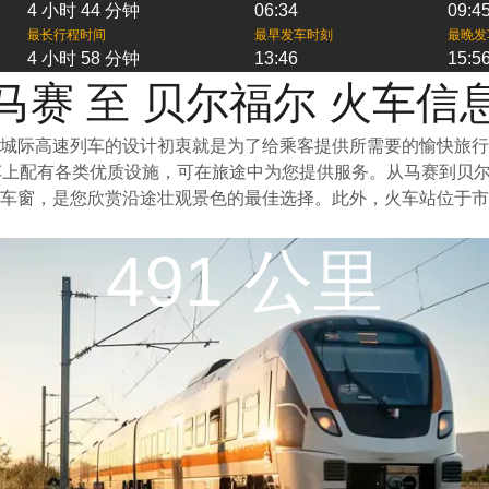
4 小时 44 分钟
06:34
09:4
最长行程时间
最早发车时刻
最晚发
4 小时 58 分钟
13:46
15:5
马赛 至 贝尔福尔 火车信
城际高速列车的设计初衷就是为了给乘客提供所需要的愉快旅行
车上配有各类优质设施，可在旅途中为您提供服务。从马赛到贝
车窗，是您欣赏沿途壮观景色的最佳选择。此外，火车站位于市
491 公里