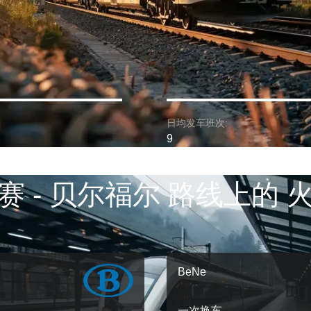
日均发车班次:
9
赛 - 贝尔福尔 路线上的 
BeNe
一次换车