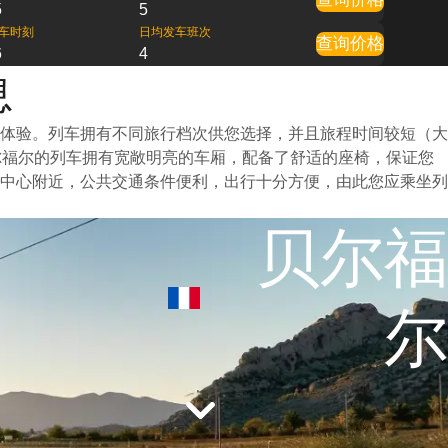
5
5
车时刻
日均发车班次
查询价格
6
4
息
体验。列车拥有不同旅行档次供您选择，并且旅程时间较短（大
尔福尔的列车拥有宽敞明亮的车厢，配备了舒适的座椅，保证您
中心附近，公共交通条件便利，出行十分方便，由此您应乘坐列
贝尔福
尔