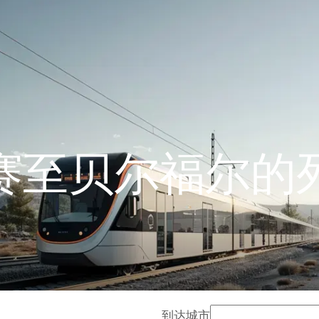
赛至贝尔福尔的
到达城市