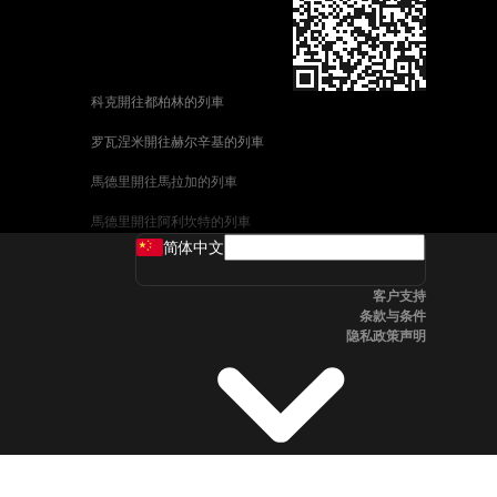
科克開往都柏林的列車
罗瓦涅米開往赫尔辛基的列車
馬德里開往馬拉加的列車
馬德里開往阿利坎特的列車
简体中文
巴塞罗那開往馬拉加的列車
客户支持
釜山開往天安市的列車
条款与条件
隐私政策声明
维也纳開往萨尔茨堡的列車
首爾開往釜山的列車
哥德堡開往斯德哥爾摩的列車
萨尔茨堡開往维也纳的列車