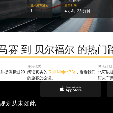
日均发车班次
旅行时间
1
4 小时 23 分钟
 马赛 到 贝尔福尔 的热门
评分优秀
灵活计划
并提供超过20
阅读真实的
Rail Ninja 评价
，看看我们
您可以
的旅客怎么说。
订火车
行规划从未如此