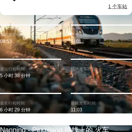
1 个车站
最早发车时间:
参考票价:
08:53
$101
最短行程时间:
日均发车班次:
5 小时 38 分钟
3
最长行程时间:
最晚发车时间:
6 小时 29 分钟
11:03
Nanning - Pingxiang 路线上的 火车