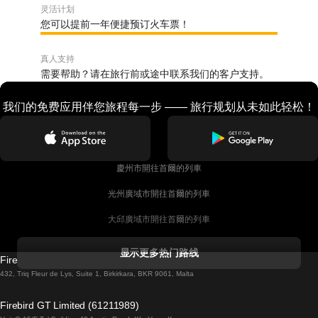
灵活计划
您可以提前一年便捷预订火车票！
真人支持
需要帮助？请在旅行前或途中联系我们的客户支持。
我们的免费应用伴您旅程每一步 —— 旅行规划从未如此轻松！
慶州市開往首爾的列車
光州廣域市開往首爾的列車
大邱廣域市開往首爾的列車
科克開往都柏林的列車
显示更多热门路线
Firebird GT Limited (OC 1451)
都柏林開往戈尔韦的列車
432, Triq Fleur de Lys, Suite 1, Birkirkara, BKR 9061, Malta
倫敦開往愛丁堡的列車
Firebird GT Limited (61211989)