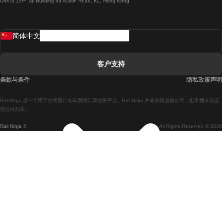
Unit G 15/F Tal Building 49 Austin Road, KL, Hong Kong
羅馬開往拿坡里的列車
罗瓦涅米開往赫尔辛基的列車
简体中文
里斯本開往拉哥斯的列車
里斯本開往波多的列車
客户支持
里斯本開往科英布拉的列車
条款与条件
隐私政策声明
馬德里開往馬拉加的列車
Rail Ninja 是一个用于在线预订火车票的订票服务平台。Rail Ninja 并非铁路运输公司，也不拥有或运
馬德里開往里斯本的列車
营任何列车。
Rail Ninja ®
All Rights Reserved © 2026
馬德里開往巴塞罗那的列車
馬德里開往塞維亞的列車
馬德里開往阿利坎特的列車
馬拉加開往馬德里的列車
巴塞罗那開往馬德里的列車
巴塞罗那開往塞維亞的列車