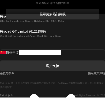
大邱廣域市開往首爾的列車
科克開往都柏林的列車
显示更多热门路线
Firebird GT Limited (OC 1451)
都柏林開往戈尔韦的列車
432, Triq Fleur de Lys, Suite 1, Birkirkara, BKR 9061, Malta
倫敦開往愛丁堡的列車
Firebird GT Limited (61211989)
Unit G 15/F Tal Building 49 Austin Road, KL, Hong Kong
羅馬開往拿坡里的列車
罗瓦涅米開往赫尔辛基的列車
简体中文
里斯本開往拉哥斯的列車
里斯本開往波多的列車
客户支持
里斯本開往科英布拉的列車
条款与条件
隐私政策声明
馬德里開往馬拉加的列車
Rail Ninja 是一个用于在线预订火车票的订票服务平台。Rail Ninja 并非铁路运输公司，也不拥有或运
馬德里開往里斯本的列車
营任何列车。
Rail Ninja ®
All Rights Reserved © 2026
馬德里開往巴塞罗那的列車
馬德里開往塞維亞的列車