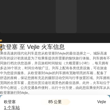
1
欧登塞 至 Vejle 火车信息
2
3
乘坐高速的现代化列车是您从欧登塞到Vejle的最佳选择之一。城际高速
列车的设计初衷就是为了给乘客提供所需要的愉快旅行体验。列车拥有不
同旅行档次供您选择，并且旅程时间较短（大概需要1小时），每天拥有
多达38个班次，时间分布较广泛。列车上配有各类优质设施，可在旅途
中为您提供服务。从欧登塞到Vejle的列车拥有宽敞明亮的车厢，配备了
舒适的座椅，保证您拥有充足的腿部活动空间与行李放置区域。列车拥有
宽阔的全景车窗，是您欣赏沿途壮观景色的最佳选择。此外，火车站位于
市中心附近，公共交通条件便利，出行十分方便，由此您应乘坐列车从从
欧登塞旅行到Vejle。
85 公里
欧登塞
Vejle
1 个车站