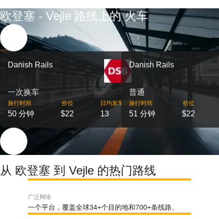
欧登塞 - Vejle 路线上的 火车
Danish Rails
Danish Rails
一次换车
普通
旅行时间
价位
日均发车班次
旅行时间
价位
50 分钟
$22
13
51 分钟
$22
从 欧登塞 到 Vejle 的热门路线
广泛网络
一个平台，覆盖全球34+个目的地和700+条线路。