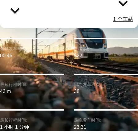
1 个车站
最早发车时间:
参考票价:
00:46
$22
最短行程时间:
日均发车班次:
43 m
38
最长行程时间:
最晚发车时间:
1 小时 1 分钟
23:31