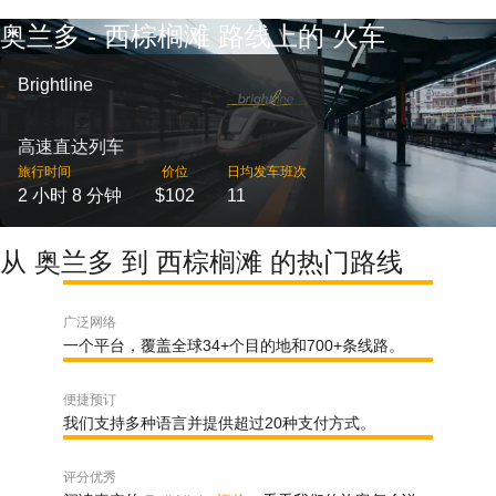
奥兰多 - 西棕榈滩 路线上的 火车
Brightline
高速直达列车
旅行时间
价位
日均发车班次
2 小时 8 分钟
$102
11
从 奥兰多 到 西棕榈滩 的热门路线
广泛网络
一个平台，覆盖全球34+个目的地和700+条线路。
便捷预订
我们支持多种语言并提供超过20种支付方式。
评分优秀