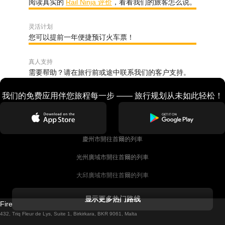
阅读真实的
Rail Ninja 评价
，看看我们的旅客怎么说。
灵活计划
您可以提前一年便捷预订火车票！
真人支持
需要帮助？请在旅行前或途中联系我们的客户支持。
我们的免费应用伴您旅程每一步 —— 旅行规划从未如此轻松！
慶州市開往首爾的列車
光州廣域市開往首爾的列車
大邱廣域市開往首爾的列車
科克開往都柏林的列車
显示更多热门路线
Firebird GT Limited (OC 1451)
都柏林開往戈尔韦的列車
432, Triq Fleur de Lys, Suite 1, Birkirkara, BKR 9061, Malta