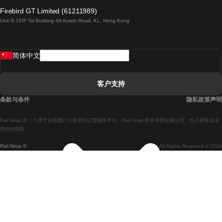
倫敦開往愛丁堡的列車
Firebird GT Limited (61211989)
Unit G 15/F Tal Building 49 Austin Road, KL, Hong Kong
羅馬開往拿坡里的列車
罗瓦涅米開往赫尔辛基的列車
简体中文
里斯本開往拉哥斯的列車
里斯本開往波多的列車
客户支持
里斯本開往科英布拉的列車
条款与条件
隐私政策声明
馬德里開往馬拉加的列車
Rail Ninja 是一个用于在线预订火车票的订票服务平台。Rail Ninja 并非铁路运输公司，也不拥有或运
馬德里開往里斯本的列車
营任何列车。
Rail Ninja ®
All Rights Reserved © 2026
馬德里開往巴塞罗那的列車
馬德里開往塞維亞的列車
馬德里開往阿利坎特的列車
馬拉加開往馬德里的列車
巴塞罗那開往馬德里的列車