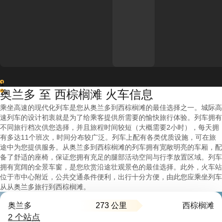
1
奥兰多 至 西棕榈滩 火车信息
2
乘坐高速的现代化列车是您从奥兰多到西棕榈滩的最佳选择之一。城际高
速列车的设计初衷就是为了给乘客提供所需要的愉快旅行体验。列车拥有
不同旅行档次供您选择，并且旅程时间较短（大概需要2小时），每天拥
有多达11个班次，时间分布较广泛。列车上配有各类优质设施，可在旅
途中为您提供服务。从奥兰多到西棕榈滩的列车拥有宽敞明亮的车厢，配
备了舒适的座椅，保证您拥有充足的腿部活动空间与行李放置区域。列车
拥有宽阔的全景车窗，是您欣赏沿途壮观景色的最佳选择。此外，火车站
位于市中心附近，公共交通条件便利，出行十分方便，由此您应乘坐列车
从从奥兰多旅行到西棕榈滩。
273 公里
奥兰多
西棕榈滩
2 个站点