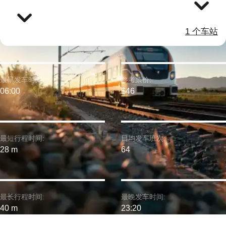
1 个车站
最早发车时间:
参考票价:
06:00
$46
最短行程时间:
日均发车班次:
28 m
64
最长行程时间:
最晚发车时间:
40 m
23:20