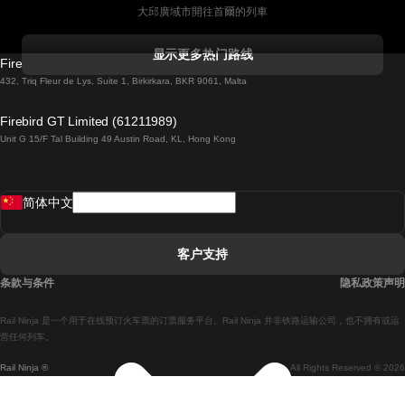
大邱廣域市開往首爾的列車
科克開往都柏林的列車
显示更多热门路线
Firebird GT Limited (OC 1451)
都柏林開往戈尔韦的列車
432, Triq Fleur de Lys, Suite 1, Birkirkara, BKR 9061, Malta
倫敦開往愛丁堡的列車
Firebird GT Limited (61211989)
Unit G 15/F Tal Building 49 Austin Road, KL, Hong Kong
羅馬開往拿坡里的列車
罗瓦涅米開往赫尔辛基的列車
简体中文
里斯本開往拉哥斯的列車
里斯本開往波多的列車
客户支持
里斯本開往科英布拉的列車
条款与条件
隐私政策声明
馬德里開往馬拉加的列車
Rail Ninja 是一个用于在线预订火车票的订票服务平台。Rail Ninja 并非铁路运输公司，也不拥有或运
馬德里開往里斯本的列車
营任何列车。
Rail Ninja ®
All Rights Reserved © 2026
馬德里開往巴塞罗那的列車
馬德里開往塞維亞的列車