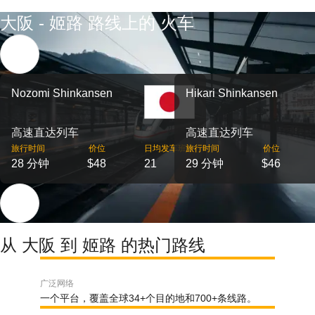
大阪 - 姬路 路线上的 火车
Nozomi Shinkansen
Hikari Shinkansen
高速直达列车
高速直达列车
旅行时间
价位
日均发车班次
旅行时间
价位
28 分钟
$48
21
29 分钟
$46
从 大阪 到 姬路 的热门路线
广泛网络
一个平台，覆盖全球34+个目的地和700+条线路。