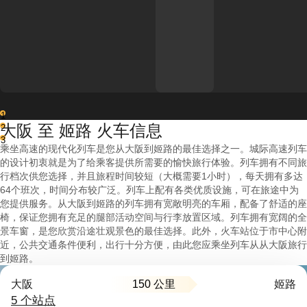
1
大阪 至 姬路 火车信息
2
3
乘坐高速的现代化列车是您从大阪到姬路的最佳选择之一。城际高速列车
的设计初衷就是为了给乘客提供所需要的愉快旅行体验。列车拥有不同旅
行档次供您选择，并且旅程时间较短（大概需要1小时），每天拥有多达
64个班次，时间分布较广泛。列车上配有各类优质设施，可在旅途中为
您提供服务。从大阪到姬路的列车拥有宽敞明亮的车厢，配备了舒适的座
椅，保证您拥有充足的腿部活动空间与行李放置区域。列车拥有宽阔的全
景车窗，是您欣赏沿途壮观景色的最佳选择。此外，火车站位于市中心附
近，公共交通条件便利，出行十分方便，由此您应乘坐列车从从大阪旅行
到姬路。
150 公里
大阪
姬路
5 个站点