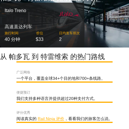
Italo Treno
高速直达列车
旅行时间
价位
日均发车班次
40 分钟
$33
2
从 帕多瓦 到 特雷维索 的热门路线
广泛网络
一个平台，覆盖全球34+个目的地和700+条线路。
便捷预订
我们支持多种语言并提供超过20种支付方式。
评分优秀
阅读真实的
Rail Ninja 评价
，看看我们的旅客怎么说。