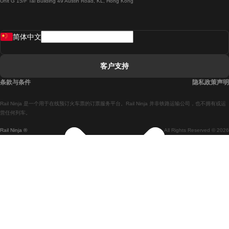
Unit G 15/F Tal Building 49 Austin Road, KL, Hong Kong
羅馬開往拿坡里的列車
罗瓦涅米開往赫尔辛基的列車
简体中文
里斯本開往拉哥斯的列車
里斯本開往波多的列車
客户支持
里斯本開往科英布拉的列車
条款与条件
隐私政策声明
馬德里開往馬拉加的列車
Rail Ninja 是一个用于在线预订火车票的订票服务平台。Rail Ninja 并非铁路运输公司，也不拥有或运
馬德里開往里斯本的列車
营任何列车。
Rail Ninja ®
All Rights Reserved © 2026
馬德里開往巴塞罗那的列車
馬德里開往塞維亞的列車
馬德里開往阿利坎特的列車
馬拉加開往馬德里的列車
巴塞罗那開往馬德里的列車
巴塞罗那開往塞維亞的列車