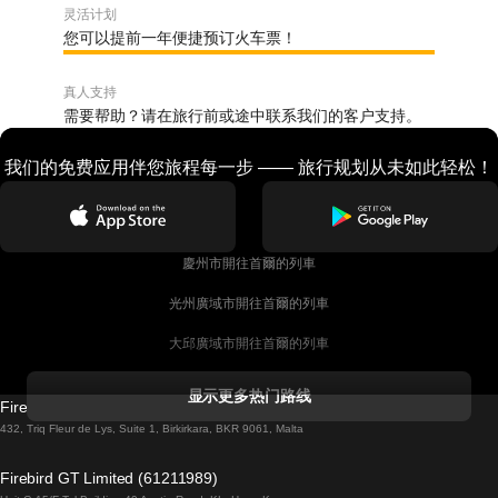
灵活计划
您可以提前一年便捷预订火车票！
真人支持
需要帮助？请在旅行前或途中联系我们的客户支持。
我们的免费应用伴您旅程每一步 —— 旅行规划从未如此轻松！
慶州市開往首爾的列車
光州廣域市開往首爾的列車
大邱廣域市開往首爾的列車
科克開往都柏林的列車
显示更多热门路线
Firebird GT Limited (OC 1451)
都柏林開往戈尔韦的列車
432, Triq Fleur de Lys, Suite 1, Birkirkara, BKR 9061, Malta
倫敦開往愛丁堡的列車
Firebird GT Limited (61211989)