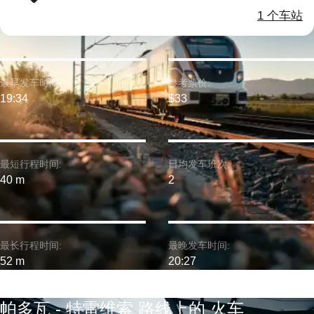
1 个车站
最早发车时间:
参考票价:
19:34
$33
最短行程时间:
日均发车班次:
40 m
2
最长行程时间:
最晚发车时间:
52 m
20:27
帕多瓦 - 特雷维索 路线上的 火车