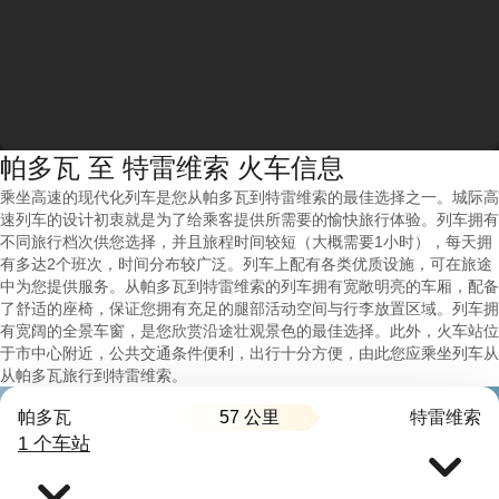
帕多瓦 至 特雷维索 火车信息
乘坐高速的现代化列车是您从帕多瓦到特雷维索的最佳选择之一。城际高
速列车的设计初衷就是为了给乘客提供所需要的愉快旅行体验。列车拥有
不同旅行档次供您选择，并且旅程时间较短（大概需要1小时），每天拥
有多达2个班次，时间分布较广泛。列车上配有各类优质设施，可在旅途
中为您提供服务。从帕多瓦到特雷维索的列车拥有宽敞明亮的车厢，配备
了舒适的座椅，保证您拥有充足的腿部活动空间与行李放置区域。列车拥
有宽阔的全景车窗，是您欣赏沿途壮观景色的最佳选择。此外，火车站位
于市中心附近，公共交通条件便利，出行十分方便，由此您应乘坐列车从
从帕多瓦旅行到特雷维索。
57 公里
帕多瓦
特雷维索
1 个车站