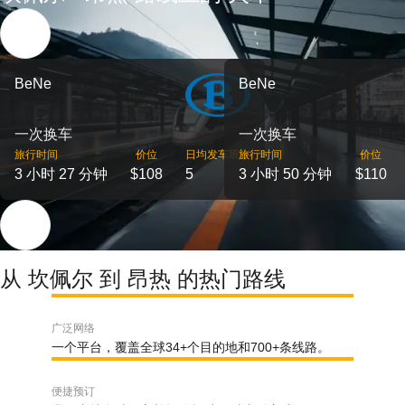
BeNe
BeNe
一次换车
一次换车
旅行时间
价位
日均发车班次
旅行时间
价位
3 小时 27 分钟
$108
5
3 小时 50 分钟
$110
从 坎佩尔 到 昂热 的热门路线
广泛网络
一个平台，覆盖全球34+个目的地和700+条线路。
便捷预订