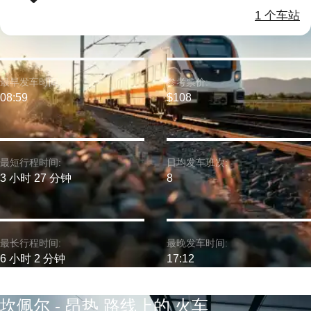
1 个车站
最早发车时间:
参考票价:
08:59
$108
最短行程时间:
日均发车班次:
3 小时 27 分钟
8
最长行程时间:
最晚发车时间:
6 小时 2 分钟
17:12
坎佩尔 - 昂热 路线上的 火车