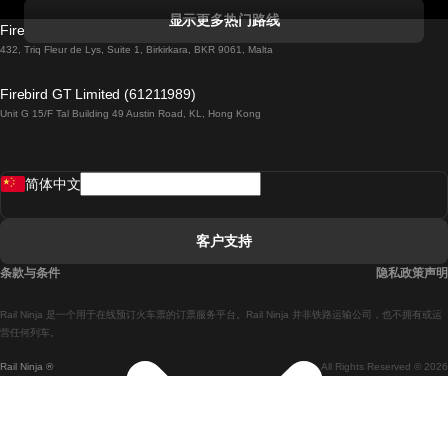
科克開往都柏林的列車
显示更多热门路线
Firebird GT Limited (OC 1451)
都柏林開往戈尔韦的列車
432, Triq Fleur de Lys, Suite 1, Birkirkara, BKR 9061, Malta
倫敦開往愛丁堡的列車
Firebird GT Limited (61211989)
Unit G 15/F Tal Building 49 Austin Road, KL, Hong Kong
羅馬開往拿坡里的列車
罗瓦涅米開往赫尔辛基的列車
简体中文
里斯本開往拉哥斯的列車
里斯本開往波多的列車
客户支持
里斯本開往科英布拉的列車
条款与条件
隐私政策声明
馬德里開往馬拉加的列車
Rail Ninja 是一个用于在线预订火车票的订票服务平台。Rail Ninja 并非铁路运输公司，也不拥有或运
馬德里開往里斯本的列車
营任何列车。
Rail Ninja ®
All Rights Reserved © 2026
馬德里開往巴塞罗那的列車
馬德里開往塞維亞的列車
馬德里開往阿利坎特的列車