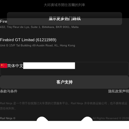
大邱廣域市開往首爾的列車
科克開往都柏林的列車
显示更多热门路线
Firebird GT Limited (OC 1451)
都柏林開往戈尔韦的列車
432, Triq Fleur de Lys, Suite 1, Birkirkara, BKR 9061, Malta
倫敦開往愛丁堡的列車
Firebird GT Limited (61211989)
Unit G 15/F Tal Building 49 Austin Road, KL, Hong Kong
羅馬開往拿坡里的列車
罗瓦涅米開往赫尔辛基的列車
简体中文
里斯本開往拉哥斯的列車
里斯本開往波多的列車
客户支持
里斯本開往科英布拉的列車
条款与条件
隐私政策声明
馬德里開往馬拉加的列車
Rail Ninja 是一个用于在线预订火车票的订票服务平台。Rail Ninja 并非铁路运输公司，也不拥有或运
馬德里開往里斯本的列車
营任何列车。
Rail Ninja ®
All Rights Reserved © 2026
馬德里開往巴塞罗那的列車