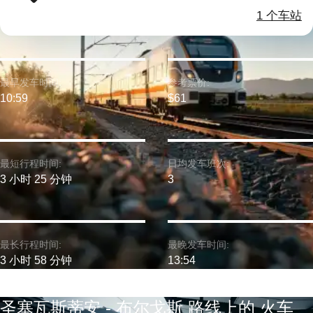
1 个车站
最早发车时间:
参考票价:
10:59
$61
最短行程时间:
日均发车班次:
3 小时 25 分钟
3
最长行程时间:
最晚发车时间:
3 小时 58 分钟
13:54
圣塞瓦斯蒂安 - 布尔戈斯 路线上的 火车