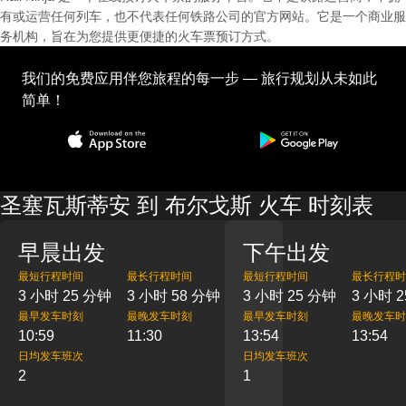
有或运营任何列车，也不代表任何铁路公司的官方网站。它是一个商业服
务机构，旨在为您提供更便捷的火车票预订方式。
我们的免费应用伴您旅程的每一步 — 旅行规划从未如此
简单！
圣塞瓦斯蒂安 到 布尔戈斯 火车 时刻表
早晨出发
下午出发
最短行程时间
最长行程时间
最短行程时间
最长行程时
3 小时 25 分钟
3 小时 58 分钟
3 小时 25 分钟
3 小时 
最早发车时刻
最晚发车时刻
最早发车时刻
最晚发车时
10:59
11:30
13:54
13:54
日均发车班次
日均发车班次
2
1