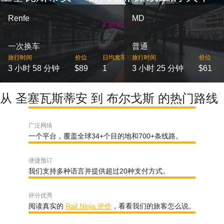
Renfe
MD
一次换车
普通
旅行时间
价位
日均发车班次
旅行时间
价位
3 小时 58 分钟
$89
1
3 小时 25 分钟
$61
从 圣塞瓦斯蒂安 到 布尔戈斯 的热门路线
广泛网络
一个平台，覆盖全球34+个目的地和700+条线路。
便捷预订
我们支持多种语言并提供超过20种支付方式。
评分优秀
阅读真实的
Rail Ninja 评价
，看看我们的旅客怎么说。