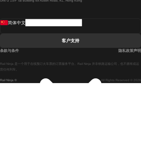
Unit G 15/F Tal Building 49 Austin Road, KL, Hong Kong
羅馬開往拿坡里的列車
罗瓦涅米開往赫尔辛基的列車
简体中文
里斯本開往拉哥斯的列車
里斯本開往波多的列車
客户支持
里斯本開往科英布拉的列車
条款与条件
隐私政策声明
馬德里開往馬拉加的列車
Rail Ninja 是一个用于在线预订火车票的订票服务平台。Rail Ninja 并非铁路运输公司，也不拥有或运
馬德里開往里斯本的列車
营任何列车。
Rail Ninja ®
All Rights Reserved © 2026
馬德里開往巴塞罗那的列車
馬德里開往塞維亞的列車
馬德里開往阿利坎特的列車
馬拉加開往馬德里的列車
巴塞罗那開往馬德里的列車
巴塞罗那開往塞維亞的列車