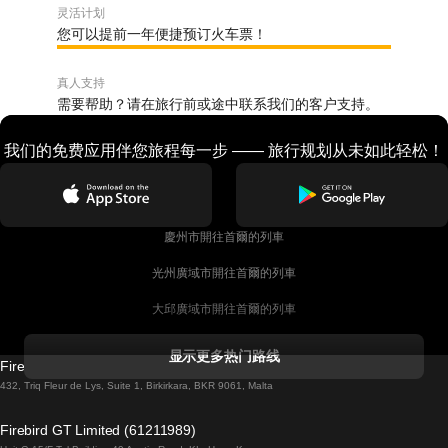
灵活计划
您可以提前一年便捷预订火车票！
真人支持
需要帮助？请在旅行前或途中联系我们的客户支持。
我们的免费应用伴您旅程每一步 —— 旅行规划从未如此轻松！
慶州市開往首爾的列車
光州廣域市開往首爾的列車
大邱廣域市開往首爾的列車
科克開往都柏林的列車
显示更多热门路线
Firebird GT Limited (OC 1451)
都柏林開往戈尔韦的列車
432, Triq Fleur de Lys, Suite 1, Birkirkara, BKR 9061, Malta
倫敦開往愛丁堡的列車
Firebird GT Limited (61211989)