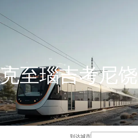
克至瑙吉考尼饶
到达城市