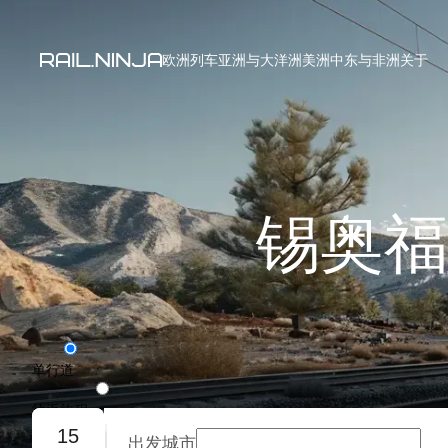
欧洲列车
亚洲与大洋洲
美洲
中东与非洲
关于
锡奥福
单行道
往返旅程
15
出发城市