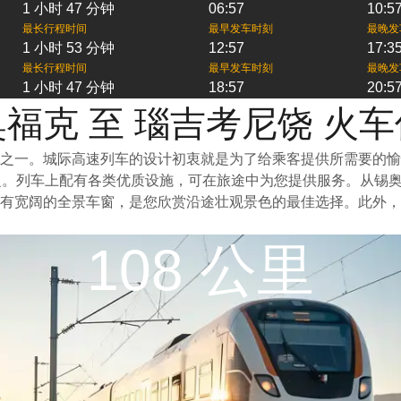
1 小时 47 分钟
06:57
10:5
最长行程时间
最早发车时刻
最晚发
1 小时 53 分钟
12:57
17:3
最长行程时间
最早发车时刻
最晚发
1 小时 47 分钟
18:57
20:5
福克 至 瑙吉考尼饶 火
之一。城际高速列车的设计初衷就是为了给乘客提供所需要的愉
泛。列车上配有各类优质设施，可在旅途中为您提供服务。从锡
有宽阔的全景车窗，是您欣赏沿途壮观景色的最佳选择。此外，
108 公里