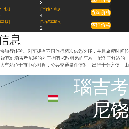
7
3
车时刻
日均发车班次
查询价格
5
4
车时刻
日均发车班次
查询价格
7
2
车信息
快旅行体验。列车拥有不同旅行档次供您选择，并且旅程时间较
奥福克到瑙吉考尼饶的列车拥有宽敞明亮的车厢，配备了舒适的
火车站位于市中心附近，公共交通条件便利，出行十分方便，由
瑙吉考
尼饶