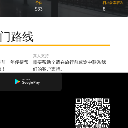
价位
日均发车班次
$33
8
热门路线
真人支持
提前一年便捷预
需要帮助？请在旅行前或途中联系我
票！
们的客户支持。