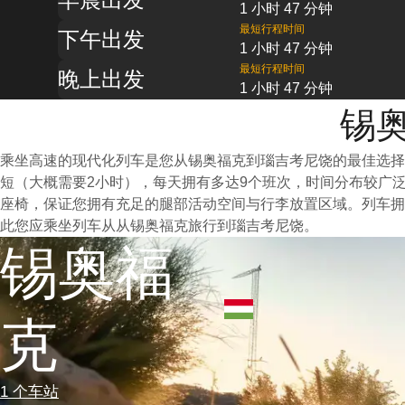
1 小时 47 分钟
最短行程时间
下午出发
1 小时 47 分钟
最短行程时间
晚上出发
1 小时 47 分钟
锡奥
乘坐高速的现代化列车是您从锡奥福克到瑙吉考尼饶的最佳选择
短（大概需要2小时），每天拥有多达9个班次，时间分布较广
座椅，保证您拥有充足的腿部活动空间与行李放置区域。列车拥
此您应乘坐列车从从锡奥福克旅行到瑙吉考尼饶。
锡奥福
克
1 个车站