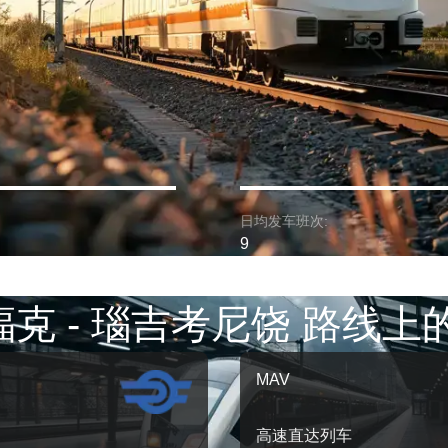
日均发车班次:
9
克 - 瑙吉考尼饶 路线上
MAV
高速直达列车