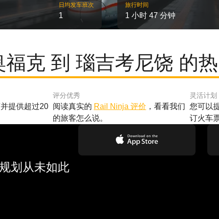
日均发车班次
旅行时间
1
1 小时 47 分钟
奥福克 到 瑙吉考尼饶 的
评分优秀
灵活计划
并提供超过20
阅读真实的
Rail Ninja 评价
，看看我们
您可以
的旅客怎么说。
订火车
行规划从未如此