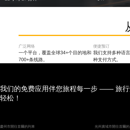
广泛网络
便捷预订
一个平台，覆盖全球34+个目的地和
我们支持多种语言
700+条线路。
种支付方式。
我们的免费应用伴您旅程每一步 —— 旅
轻松！
慶州市開往首爾的列車
光州廣域市開往首爾的