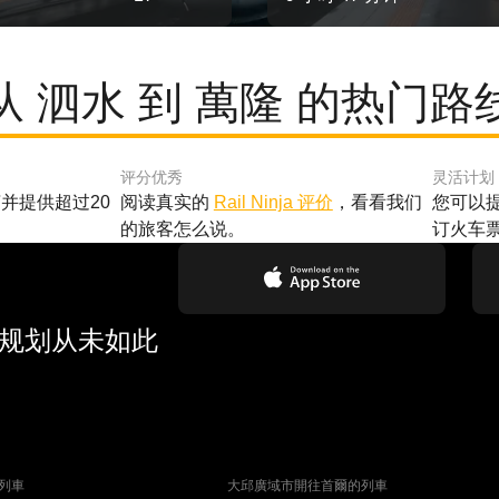
从 泗水 到 萬隆 的热门路
评分优秀
灵活计划
并提供超过20
阅读真实的
Rail Ninja 评价
，看看我们
您可以
的旅客怎么说。
订火车
行规划从未如此
列車
大邱廣域市開往首爾的列車