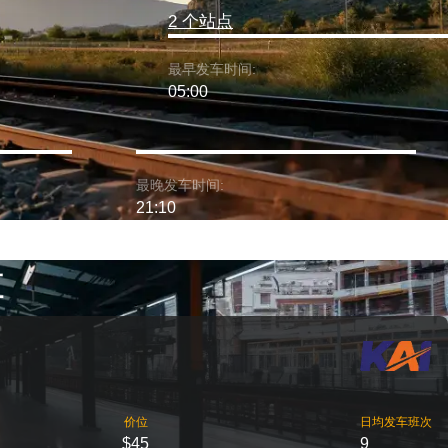
2 个站点
最早发车时间:
05:00
最晚发车时间:
21:10
车
价位
日均发车班次
$45
9