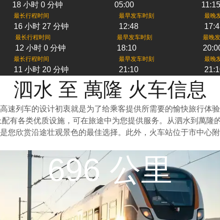
18 小时 0 分钟
05:00
11:1
最长行程时间
最早发车时刻
最晚
16 小时 27 分钟
12:48
17:4
最长行程时间
最早发车时刻
最晚
12 小时 0 分钟
18:10
20:0
最长行程时间
最早发车时刻
最晚
11 小时 20 分钟
21:10
21:1
泗水 至 萬隆 火车信息
高速列车的设计初衷就是为了给乘客提供所需要的愉快旅行体验
车上配有各类优质设施，可在旅途中为您提供服务。从泗水到萬隆
是您欣赏沿途壮观景色的最佳选择。此外，火车站位于市中心附
696 公里