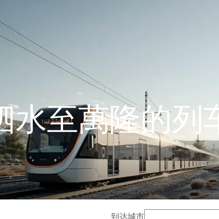
泗水至萬隆的列
到达城市