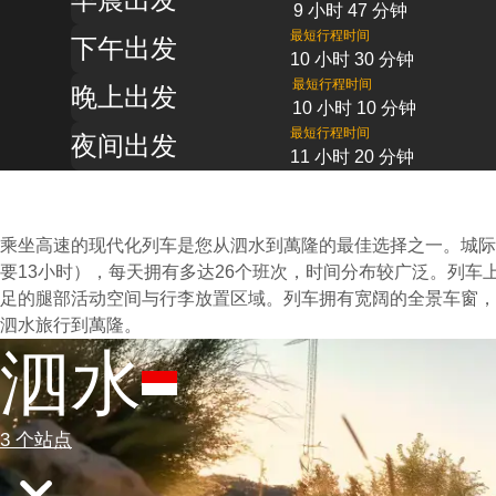
9 小时 47 分钟
最短行程时间
下午出发
10 小时 30 分钟
最短行程时间
晚上出发
10 小时 10 分钟
最短行程时间
夜间出发
11 小时 20 分钟
乘坐高速的现代化列车是您从泗水到萬隆的最佳选择之一。城际
要13小时），每天拥有多达26个班次，时间分布较广泛。列
足的腿部活动空间与行李放置区域。列车拥有宽阔的全景车窗，
泗水旅行到萬隆。
泗水
3 个站点