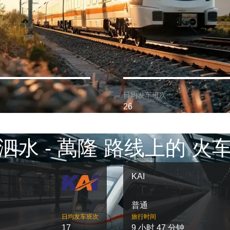
日均发车班次:
26
泗水 - 萬隆 路线上的 火
KAI
普通
日均发车班次
旅行时间
17
9 小时 47 分钟