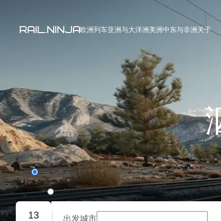
欧洲列车
亚洲与大洋洲
美洲
中东与非洲
关于
单行道
往返旅程
13
出发城市