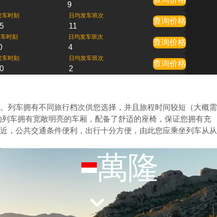
5
9
发车时刻
日均发车班次
查询价格
5
11
发车时刻
日均发车班次
查询价格
0
4
发车时刻
日均发车班次
查询价格
0
2
。列车拥有不同旅行档次供您选择，并且旅程时间较短（大概需
的列车拥有宽敞明亮的车厢，配备了舒适的座椅，保证您拥有充
近，公共交通条件便利，出行十分方便，由此您应乘坐列车从从
萬隆