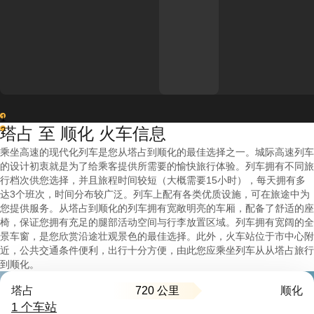
1
塔占 至 顺化 火车信息
2
乘坐高速的现代化列车是您从塔占到顺化的最佳选择之一。城际高速列车
的设计初衷就是为了给乘客提供所需要的愉快旅行体验。列车拥有不同旅
行档次供您选择，并且旅程时间较短（大概需要15小时），每天拥有多
达3个班次，时间分布较广泛。列车上配有各类优质设施，可在旅途中为
您提供服务。从塔占到顺化的列车拥有宽敞明亮的车厢，配备了舒适的座
椅，保证您拥有充足的腿部活动空间与行李放置区域。列车拥有宽阔的全
景车窗，是您欣赏沿途壮观景色的最佳选择。此外，火车站位于市中心附
近，公共交通条件便利，出行十分方便，由此您应乘坐列车从从塔占旅行
到顺化。
720 公里
塔占
顺化
1 个车站