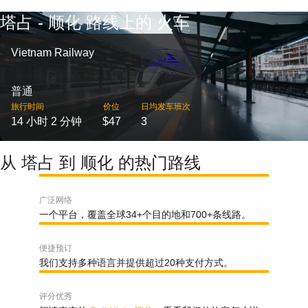
塔占 - 顺化 路线上的 火车
Vietnam Railway
普通
旅行时间
价位
日均发车班次
14 小时 2 分钟
$47
3
从 塔占 到 顺化 的热门路线
广泛网络
一个平台，覆盖全球34+个目的地和700+条线路。
便捷预订
我们支持多种语言并提供超过20种支付方式。
评分优秀