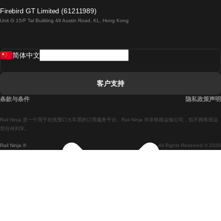
倫敦開往愛丁堡的列車
Firebird GT Limited (61211989)
Unit G 15/F Tal Building 49 Austin Road, KL, Hong Kong
羅馬開往拿坡里的列車
罗瓦涅米開往赫尔辛基的列車
简体中文
里斯本開往拉哥斯的列車
里斯本開往波多的列車
客户支持
里斯本開往科英布拉的列車
条款与条件
隐私政策声明
馬德里開往馬拉加的列車
Rail Ninja 是一个用于在线预订火车票的订票服务平台。Rail Ninja 并非铁路运输公司，也不拥有或运
馬德里開往里斯本的列車
营任何列车。
Rail Ninja ®
All Rights Reserved © 2026
馬德里開往巴塞罗那的列車
馬德里開往塞維亞的列車
馬德里開往阿利坎特的列車
馬拉加開往馬德里的列車
巴塞罗那開往馬德里的列車