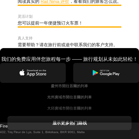
阅读真实的
Rail Ninja 评价
，看看我们的旅客怎么说。
灵活计划
您可以提前一年便捷预订火车票！
真人支持
需要帮助？请在旅行前或途中联系我们的客户支持。
我们的免费应用伴您旅程每一步 —— 旅行规划从未如此轻松！
慶州市開往首爾的列車
光州廣域市開往首爾的列車
大邱廣域市開往首爾的列車
科克開往都柏林的列車
显示更多热门路线
Firebird GT Limited (OC 1451)
都柏林開往戈尔韦的列車
432, Triq Fleur de Lys, Suite 1, Birkirkara, BKR 9061, Malta