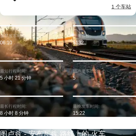
1 个车站
最早发车时间:
参考票价:
06:10
$132
最短行程时间:
日均发车班次:
5 小时 21 分钟
5
最长行程时间:
最晚发车时间:
8 小时 8 分钟
15:22
图卢兹 - 安布瓦兹 路线上的 火车