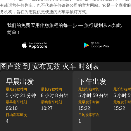
有或运营任何列车，也不代表任何铁路公司的官方网站。它是一个商业服
务机构，旨在为您提供更便捷的火车票预订方式。
我们的免费应用伴您旅程的每一步 — 旅行规划从未如此
简单！
图卢兹 到 安布瓦兹 火车 时刻表
早晨出发
下午出发
最短行程时间
最长行程时间
最短行程时间
最长行程时
5 小时 21 分钟
8 小时 8 分钟
5 小时 59 分钟
5 小时 
最早发车时刻
最晚发车时刻
最早发车时刻
最晚发车时
06:10
10:27
15:22
15:22
日均发车班次
日均发车班次
4
1