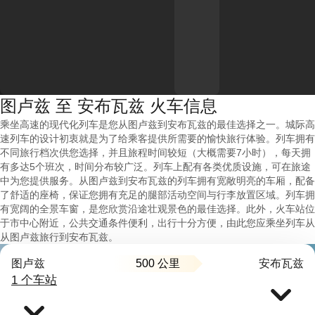
图卢兹 至 安布瓦兹 火车信息
乘坐高速的现代化列车是您从图卢兹到安布瓦兹的最佳选择之一。城际高
速列车的设计初衷就是为了给乘客提供所需要的愉快旅行体验。列车拥有
不同旅行档次供您选择，并且旅程时间较短（大概需要7小时），每天拥
有多达5个班次，时间分布较广泛。列车上配有各类优质设施，可在旅途
中为您提供服务。从图卢兹到安布瓦兹的列车拥有宽敞明亮的车厢，配备
了舒适的座椅，保证您拥有充足的腿部活动空间与行李放置区域。列车拥
有宽阔的全景车窗，是您欣赏沿途壮观景色的最佳选择。此外，火车站位
于市中心附近，公共交通条件便利，出行十分方便，由此您应乘坐列车从
从图卢兹旅行到安布瓦兹。
500 公里
图卢兹
安布瓦兹
1 个车站