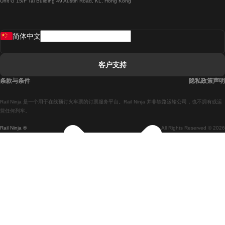
Unit G 15/F Tal Building 49 Austin Road, KL, Hong Kong
羅馬開往拿坡里的列車
罗瓦涅米開往赫尔辛基的列車
简体中文
里斯本開往拉哥斯的列車
里斯本開往波多的列車
客户支持
里斯本開往科英布拉的列車
条款与条件
隐私政策声明
馬德里開往馬拉加的列車
Rail Ninja 是一个用于在线预订火车票的订票服务平台。Rail Ninja 并非铁路运输公司，也不拥有或运
馬德里開往里斯本的列車
营任何列车。
Rail Ninja ®
All Rights Reserved © 2026
馬德里開往巴塞罗那的列車
馬德里開往塞維亞的列車
馬德里開往阿利坎特的列車
馬拉加開往馬德里的列車
巴塞罗那開往馬德里的列車
巴塞罗那開往塞維亞的列車