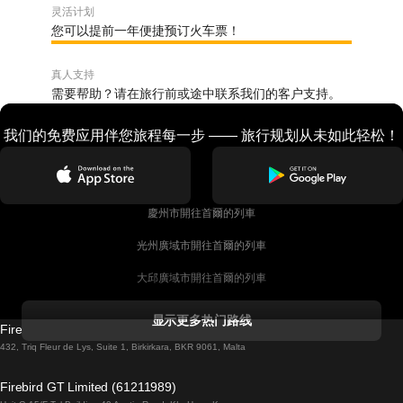
灵活计划
您可以提前一年便捷预订火车票！
真人支持
需要帮助？请在旅行前或途中联系我们的客户支持。
我们的免费应用伴您旅程每一步 —— 旅行规划从未如此轻松！
慶州市開往首爾的列車
光州廣域市開往首爾的列車
大邱廣域市開往首爾的列車
科克開往都柏林的列車
显示更多热门路线
Firebird GT Limited (OC 1451)
都柏林開往戈尔韦的列車
432, Triq Fleur de Lys, Suite 1, Birkirkara, BKR 9061, Malta
倫敦開往愛丁堡的列車
Firebird GT Limited (61211989)