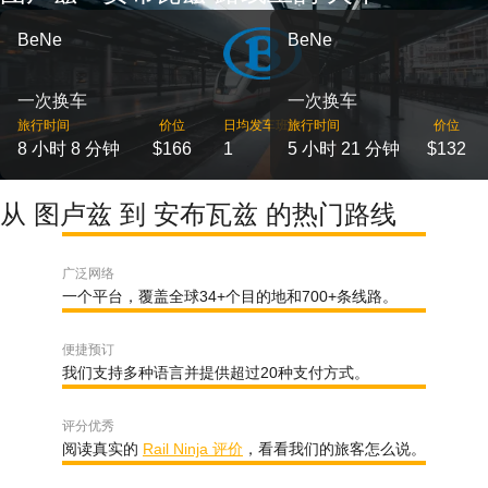
BeNe
BeNe
一次换车
一次换车
旅行时间
价位
日均发车班次
旅行时间
价位
8 小时 8 分钟
$166
1
5 小时 21 分钟
$132
从 图卢兹 到 安布瓦兹 的热门路线
广泛网络
一个平台，覆盖全球34+个目的地和700+条线路。
便捷预订
我们支持多种语言并提供超过20种支付方式。
评分优秀
阅读真实的
Rail Ninja 评价
，看看我们的旅客怎么说。