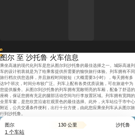
1
图尔 至 沙托鲁 火车信息
2
乘坐高速的现代化列车是您从图尔到沙托鲁的最佳选择之一。城际高速列
车的设计初衷就是为了给乘客提供所需要的愉快旅行体验。列车拥有不同
旅行档次供您选择，并且旅程时间较短（大概需要3小时），每天拥有多
达9个班次，时间分布较广泛。列车上配有各类优质设施，可在旅途中为
您提供服务。从图尔到沙托鲁的列车拥有宽敞明亮的车厢，配备了舒适的
座椅，保证您拥有充足的腿部活动空间与行李放置区域。列车拥有宽阔的
全景车窗，是您欣赏沿途壮观景色的最佳选择。此外，火车站位于市中心
附近，公共交通条件便利，出行十分方便，由此您应乘坐列车从从图尔旅
行到沙托鲁。
130 公里
图尔
沙托鲁
1 个车站