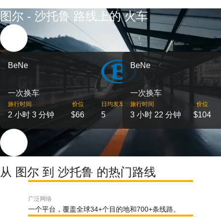
图尔 - 沙托鲁 路线上的 火车
BeNe
BeNe
一次换车
一次换车
旅行时间
价位
日均发车班次
旅行时间
价位
2 小时 3 分钟
$66
5
3 小时 22 分钟
$104
从 图尔 到 沙托鲁 的热门路线
广泛网络
一个平台，覆盖全球34+个目的地和700+条线路。