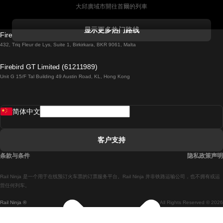
大邱廣域市開往首爾的列車
科克開往都柏林的列車
显示更多热门路线
Firebird GT Limited (OC 1451)
都柏林開往戈尔韦的列車
432, Triq Fleur de Lys, Suite 1, Birkirkara, BKR 9061, Malta
倫敦開往愛丁堡的列車
Firebird GT Limited (61211989)
Unit G 15/F Tal Building 49 Austin Road, KL, Hong Kong
羅馬開往拿坡里的列車
罗瓦涅米開往赫尔辛基的列車
简体中文
里斯本開往拉哥斯的列車
里斯本開往波多的列車
客户支持
里斯本開往科英布拉的列車
条款与条件
隐私政策声明
馬德里開往馬拉加的列車
Rail Ninja 是一个用于在线预订火车票的订票服务平台。Rail Ninja 并非铁路运输公司，也不拥有或运
馬德里開往里斯本的列車
营任何列车。
Rail Ninja ®
All Rights Reserved © 2026
馬德里開往巴塞罗那的列車
馬德里開往塞維亞的列車