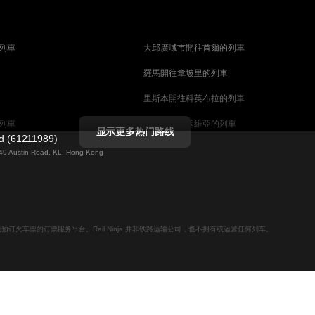
列車
大邱廣域市開往首爾的列車
羅馬開往拿坡里的列車
里斯本開往科英布拉的列車
列車
馬德里開往塞維亞的列車
显示更多热门路线
ed (61211989)
列車
巴塞罗那開往塞維亞的列車
g 49 Austin Road, KL, Hong Kong
柏林開往布拉格的列車
佩斯的列車
维也纳開往布達佩斯的列車
列車
首爾開往大邱廣域市的列車
用于在线预订火车票的订票服务平台。Rail Ninja 并非铁路运输公司，也不拥有或运营任何列车。
列車
愛丁堡開往倫敦的列車
列車
中央車站開往斯德哥爾摩的列車
天安市開往釜山的列車