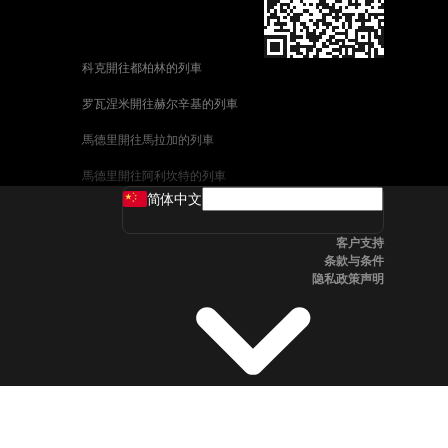
科克開往都柏林的列車
罗瓦涅米開往赫尔辛基的列車
馬德里開往馬拉加的列車
馬德里開往阿利坎特的列車
简体中文
巴塞罗那開往馬拉加的列車
客户支持
釜山開往天安市的列車
条款与条件
隐私政策声明
维也纳開往萨尔茨堡的列車
首爾開往釜山的列車
哥德堡開往斯德哥爾摩的列車
萨尔茨堡開往维也纳的列車
坎培拉開往雪梨的列車