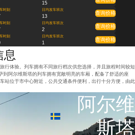
7
15
车时刻
日均发车班次
查询价格
7
13
车时刻
日均发车班次
查询价格
7
2
车时刻
日均发车班次
查询价格
9
1
信息
旅行体验。列车拥有不同旅行档次供您选择，并且旅程时间较短
罗萨到阿尔维斯塔的列车拥有宽敞明亮的车厢，配备了舒适的座
车站位于市中心附近，公共交通条件便利，出行十分方便，由此
阿尔维
斯塔