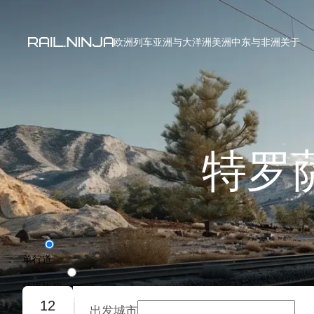
欧洲列车
亚洲与大洋洲
美洲
中东与非洲
关于
特罗
单行道
往返旅程
12
出发城市