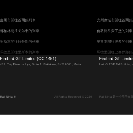
慶州市開往首爾的列車
光州廣域市開往首爾的
都柏林開往戈尔韦的列車
倫敦開往愛丁堡的列車
里斯本開往拉哥斯的列車
里斯本開往波多的列車
馬德里開往里斯本的列車
馬德里開往巴塞罗那的
Firebird GT Limited (OC 1451)
Firebird GT Limit
馬拉加開往馬德里的列車
巴塞罗那開往馬德里的
432, Triq Fleur de Lys, Suite 1, Birkirkara, BKR 9061, Malta
Unit G 15/F Tal Buildin
威尼斯開往佛羅倫斯的列車
威尼斯開往羅馬的列車
釜山開往首爾的列車
布拉提斯拉瓦開往布達
维也纳開往布拉格的列車
首爾開往蔚山廣域市的
Rail Ninja ®
All Rights Reserved © 2026
Rail Ninja 是一个
斯德哥爾摩開往哥本哈根的列車
阿利坎特開往馬德里的
中央車站開往卑尔根的列車
中央車站開往弗拉姆的
全州開往首爾的列車
昌原市開往首爾的列車