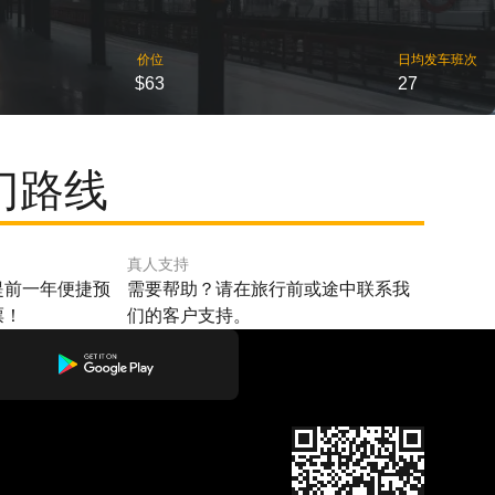
价位
日均发车班次
$63
27
门路线
真人支持
提前一年便捷预
需要帮助？请在旅行前或途中联系我
票！
们的客户支持。