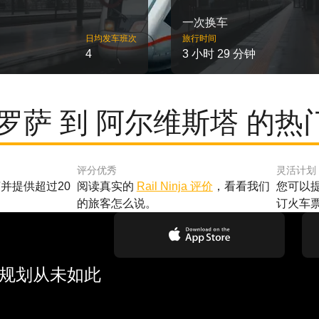
一次换车
日均发车班次
旅行时间
4
3 小时 29 分钟
特罗萨 到 阿尔维斯塔 的热
评分优秀
灵活计划
并提供超过20
阅读真实的
Rail Ninja 评价
，看看我们
您可以
的旅客怎么说。
订火车
行规划从未如此