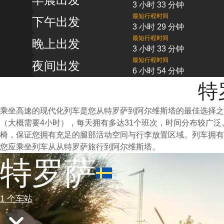
3 小时 33 分钟
最短行程时间
下午出发
3 小时 29 分钟
最短行程时间
晚上出发
3 小时 33 分钟
最短行程时间
夜间出发
6 小时 54 分钟
特
乘坐高速的现代化列车是您从特罗萨到阿尔维斯塔的最佳选择之
（大概需要4小时），每天拥有多达31个班次，时间分布较广
椅，保证您拥有充足的腿部活动空间与行李放置区域。列车拥有
您应乘坐列车从从特罗萨旅行到阿尔维斯塔。
特罗萨
1 个车站