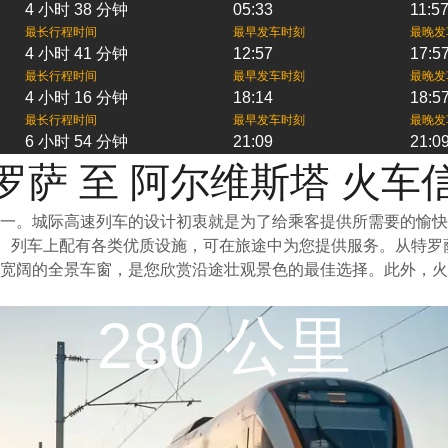
4 小时 38 分钟
05:33
11:5
最长行程时间
最早发车时刻
最晚发
4 小时 41 分钟
12:57
17:5
最长行程时间
最早发车时刻
最晚发
4 小时 16 分钟
18:14
18:5
最长行程时间
最早发车时刻
最晚发
6 小时 54 分钟
21:09
21:0
罗萨 至 阿尔维斯塔 火车
一。城际高速列车的设计初衷就是为了给乘客提供所需要的愉快
泛。列车上配有各类优质设施，可在旅途中为您提供服务。从特
宽阔的全景车窗，是您欣赏沿途壮观景色的最佳选择。此外，火
280 公里