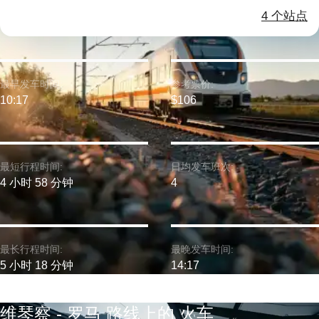
4 个站点
最早发车时间:
参考票价:
10:17
$106
最短行程时间:
日均发车班次:
4 小时 58 分钟
4
最长行程时间:
最晚发车时间:
5 小时 18 分钟
14:17
维琴察 - 罗马 路线上的 火车