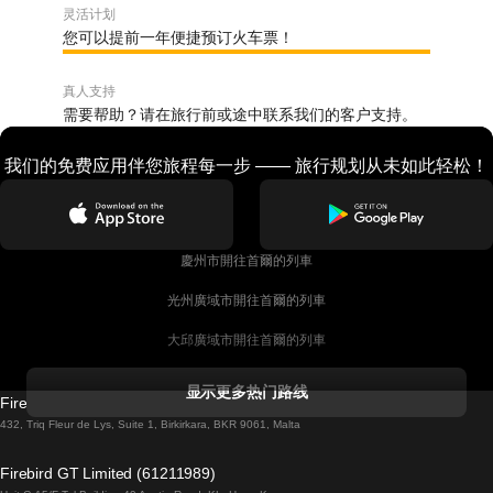
灵活计划
您可以提前一年便捷预订火车票！
真人支持
需要帮助？请在旅行前或途中联系我们的客户支持。
我们的免费应用伴您旅程每一步 —— 旅行规划从未如此轻松！
慶州市開往首爾的列車
光州廣域市開往首爾的列車
大邱廣域市開往首爾的列車
科克開往都柏林的列車
显示更多热门路线
Firebird GT Limited (OC 1451)
都柏林開往戈尔韦的列車
432, Triq Fleur de Lys, Suite 1, Birkirkara, BKR 9061, Malta
倫敦開往愛丁堡的列車
Firebird GT Limited (61211989)