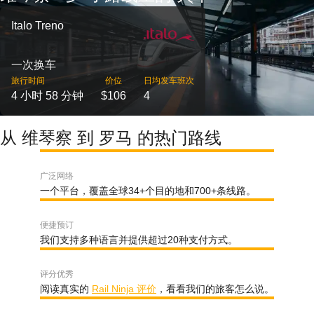
Italo Treno
一次换车
旅行时间
价位
日均发车班次
4 小时 58 分钟
$106
4
从 维琴察 到 罗马 的热门路线
广泛网络
一个平台，覆盖全球34+个目的地和700+条线路。
便捷预订
我们支持多种语言并提供超过20种支付方式。
评分优秀
阅读真实的
Rail Ninja 评价
，看看我们的旅客怎么说。