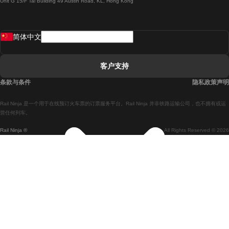
Unit G 15/F Tal Building 49 Austin Road, KL, Hong Kong
羅馬開往拿坡里的列車
罗瓦涅米開往赫尔辛基的列車
简体中文
里斯本開往拉哥斯的列車
里斯本開往波多的列車
客户支持
里斯本開往科英布拉的列車
条款与条件
隐私政策声明
馬德里開往馬拉加的列車
Rail Ninja 是一个用于在线预订火车票的订票服务平台。Rail Ninja 并非铁路运输公司，也不拥有或运
馬德里開往里斯本的列車
营任何列车。
Rail Ninja ®
All Rights Reserved © 2026
馬德里開往巴塞罗那的列車
馬德里開往塞維亞的列車
馬德里開往阿利坎特的列車
馬拉加開往馬德里的列車
巴塞罗那開往馬德里的列車
巴塞罗那開往塞維亞的列車