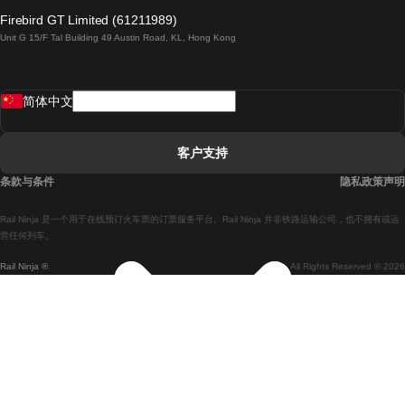
倫敦開往愛丁堡的列車
Firebird GT Limited (61211989)
Unit G 15/F Tal Building 49 Austin Road, KL, Hong Kong
羅馬開往拿坡里的列車
罗瓦涅米開往赫尔辛基的列車
简体中文
里斯本開往拉哥斯的列車
里斯本開往波多的列車
客户支持
里斯本開往科英布拉的列車
条款与条件
隐私政策声明
馬德里開往馬拉加的列車
Rail Ninja 是一个用于在线预订火车票的订票服务平台。Rail Ninja 并非铁路运输公司，也不拥有或运
馬德里開往里斯本的列車
营任何列车。
Rail Ninja ®
All Rights Reserved © 2026
馬德里開往巴塞罗那的列車
馬德里開往塞維亞的列車
馬德里開往阿利坎特的列車
馬拉加開往馬德里的列車
巴塞罗那開往馬德里的列車