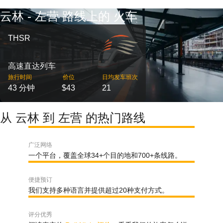
云林 - 左营 路线上的 火车
THSR
高速直达列车
旅行时间
价位
日均发车班次
43 分钟
$43
21
从 云林 到 左营 的热门路线
广泛网络
一个平台，覆盖全球34+个目的地和700+条线路。
便捷预订
我们支持多种语言并提供超过20种支付方式。
评分优秀