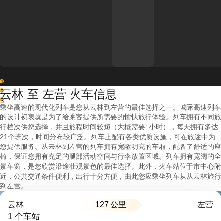
1
云林 至 左营 火车信息
2
3
乘坐高速的现代化列车是您从云林到左营的最佳选择之一。城际高速列车
的设计初衷就是为了给乘客提供所需要的愉快旅行体验。列车拥有不同旅
行档次供您选择，并且旅程时间较短（大概需要1小时），每天拥有多达
21个班次，时间分布较广泛。列车上配有各类优质设施，可在旅途中为
您提供服务。从云林到左营的列车拥有宽敞明亮的车厢，配备了舒适的座
椅，保证您拥有充足的腿部活动空间与行李放置区域。列车拥有宽阔的全
景车窗，是您欣赏沿途壮观景色的最佳选择。此外，火车站位于市中心附
近，公共交通条件便利，出行十分方便，由此您应乘坐列车从从云林旅行
到左营。
127 公里
云林
左营
1 个车站