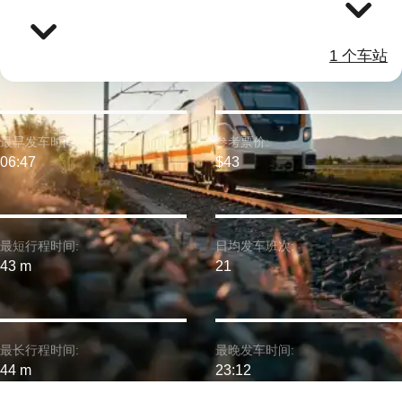
1 个车站
最早发车时间:
参考票价:
06:47
$43
最短行程时间:
日均发车班次:
43 m
21
最长行程时间:
最晚发车时间:
44 m
23:12