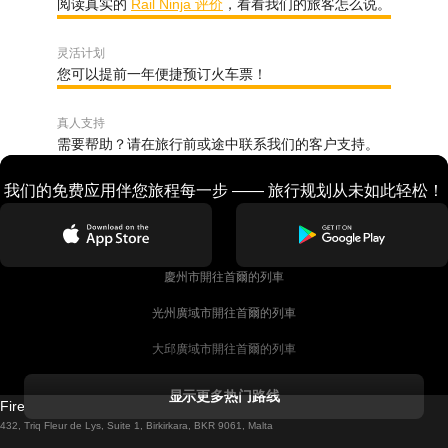
阅读真实的
Rail Ninja 评价
，看看我们的旅客怎么说。
灵活计划
您可以提前一年便捷预订火车票！
真人支持
需要帮助？请在旅行前或途中联系我们的客户支持。
我们的免费应用伴您旅程每一步 —— 旅行规划从未如此轻松！
慶州市開往首爾的列車
光州廣域市開往首爾的列車
大邱廣域市開往首爾的列車
科克開往都柏林的列車
显示更多热门路线
Firebird GT Limited (OC 1451)
都柏林開往戈尔韦的列車
432, Triq Fleur de Lys, Suite 1, Birkirkara, BKR 9061, Malta