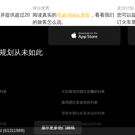
评分优秀
灵活计划
并提供超过20
阅读真实的
Rail Ninja 评价
，看看我们
您可以
的旅客怎么说。
订火车
行规划从未如此
列車
大邱廣域市開往首爾的列車
羅馬開往拿坡里的列車
里斯本開往科英布拉的列車
列車
馬德里開往塞維亞的列車
显示更多热门路线
ed (61211989)