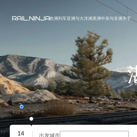
欧洲列车
亚洲与大洋洲
美洲
中东与非洲
关于
单行道
往返旅程
14
出发城市