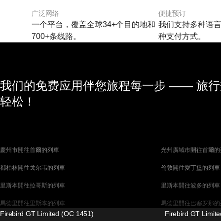
广泛网络
便捷预订
一个平台，覆盖全球34+个目的地和
我们支持多种语言
700+条线路。
种支付方式。
我们的免费应用伴您旅程每一步 —— 旅
轻松！
慶州市開往首爾的列車
光州廣域市開往首爾的
都柏林開往戈尔韦的列車
倫敦開往愛丁堡的列車
里斯本開往拉哥斯的列車
里斯本開往波多的列車
馬德里開往里斯本的列車
馬德里開往巴塞罗那的
Firebird GT Limited (OC 1451)
Firebird GT Limit