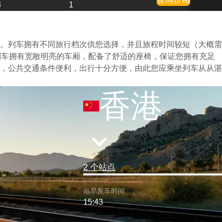
3
1
。列车拥有不同旅行档次供您选择，并且旅程时间较短（大概需
列车拥有宽敞明亮的车厢，配备了舒适的座椅，保证您拥有充足
，公共交通条件便利，出行十分方便，由此您应乘坐列车从从湛
香港
2 个站点
最早发车时间:
15:43