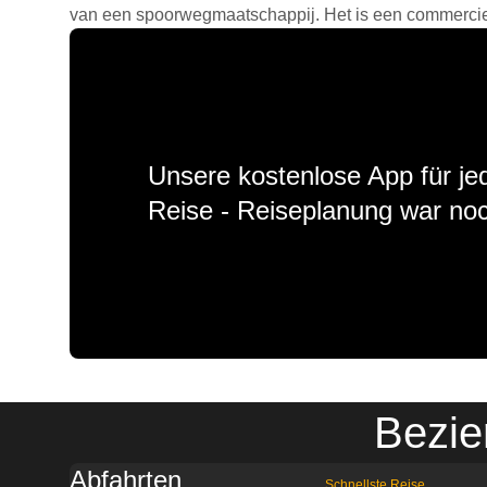
van een spoorwegmaatschappij. Het is een commercieel
Unsere kostenlose App für jed
Reise - Reiseplanung war noc
Bezie
Abfahrten
Schnellste Reise