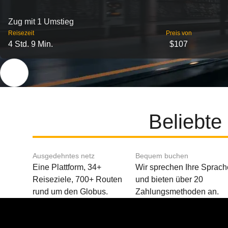
Zug mit 1 Umstieg
Reisezeit
Preis von
4 Std. 9 Min.
$107
Beliebte
Ausgedehntes netz
Bequem buchen
Eine Plattform, 34+
Wir sprechen Ihre Sprach
Reiseziele, 700+ Routen
und bieten über 20
rund um den Globus.
Zahlungsmethoden an.