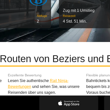
Zug mit 1 Umstieg
Abflüge
Reisezeit
2
4 Std. 51 Min.
 Routen von Beziers und
Exzellente Bewertung
Flexible planu
e
Lesen Sie authentische
Rail Ninja-
Bahntickets 
Bewertungen
und sehen Sie, was unsere
bequem bis z
Reisenden über uns sagen.
Voraus buche