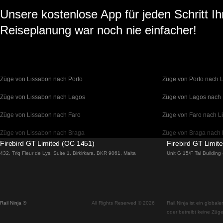
Unsere kostenlose App für jeden Schritt Ih
Reiseplanung war noch nie einfacher!
Züge von Lissabon nach Porto
Züge von Porto nach 
Züge von Lissabon nach Lagos
Züge von Lagos nach
Züge von Lissabon nach Faro
Züge von Faro nach L
Züge von Lissabon nach Braga
Züge von Braga nach 
Firebird GT Limited (OC 1451)
Firebird GT Limit
Züge von Barcelona nach Madrid
Züge von Madrid nach
432, Triq Fleur de Lys, Suite 1, Birkirkara, BKR 9061, Malta
Unit G 15/F Tal Buildin
Züge von Barcelona nach Paris
Züge von Paris nach 
Züge von Barcelona nach San Sebastian
Züge von San Sebasti
Rail Ninja ®
All Rights Reserved © 2026
Rail.Ninja ist ein globa
Züge von Madrid nach Sevilla
Züge von Sevilla nach
oder betreibt keine Züge
Züge von Madrid nach Valencia
Züge von Valencia na