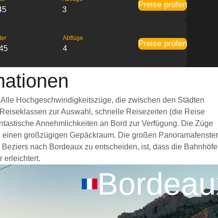
Preise prüfen
45
3
ter
Abflüge
Preise prüfen
:45
4
mationen
. Alle Hochgeschwindigkeitszüge, die zwischen den Städten
 Reiseklassen zur Auswahl, schnelle Reisezeiten (die Reise
fantastische Annehmlichkeiten an Bord zur Verfügung. Die Züge
nd einen großzügigen Gepäckraum. Die großen Panoramafenster
n Beziers nach Bordeaux zu entscheiden, ist, dass die Bahnhöfe
erleichtert.
Bordeau