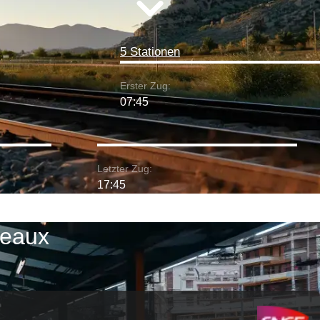
5 Stationen
Erster Zug:
07:45
Letzter Zug:
17:45
deaux