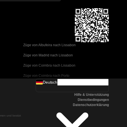
Züge von Albufeira nach Lissabon
Züge von Madrid nach Lissabon
Züge von Coimbra nach Lissabon
Züge von Coimbra nach Porto
Deutsch
Züge von Valencia nach Barcelona
Hilfe & Unterstützung
Züge von Sevilla nach Barcelona
Dienstbedingungen
Datenschutzerklärung
Züge von Malaga nach Barcelona
ehmen und besitzt
Züge von Malaga nach Madrid
Züge von Cordoba nach Madrid