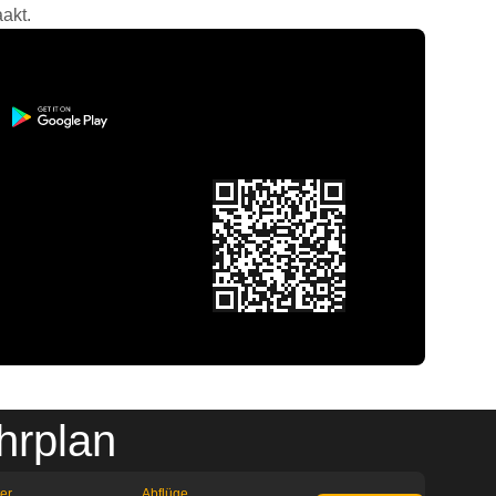
akt.
hrplan
ter
Abflüge