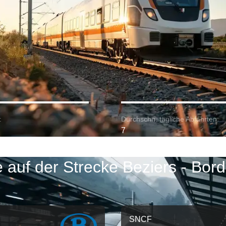
:
Durchschn. tägliche Abfahrten:
7
 auf der Strecke Beziers - Bor
SNCF