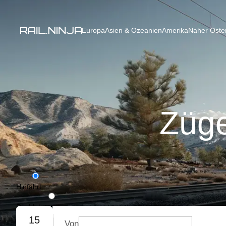
Europa
Asien & Ozeanien
Amerika
Naher Osten
Züge
Hinfahrt
Rückfahrt
15
Von