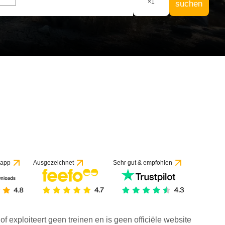
×
1
suchen
 app
Ausgezeichnet
Sehr gut & empfohlen
f exploiteert geen treinen en is geen officiële website