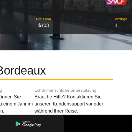
Preis von
Abflüge
$103
1
 Bordeaux
ng
Echte menschliche unterstützung
können Sie
Brauche Hilfe? Kontaktieren Sie
u einem Jahr im
unseren Kundensupport vor oder
n.
während Ihrer Reise.