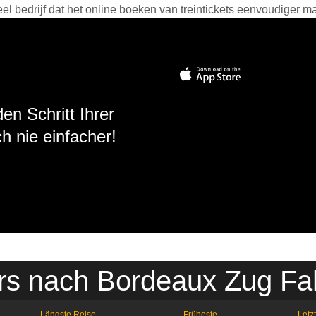
 bedrijf dat het online boeken van treintickets eenvoudiger ma
en Schritt Ihrer
h nie einfacher!
rs nach Bordeaux Zug Fa
Längste Reise
Früheste
Letz