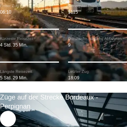
Erster Zug:
Geringster Preis:
06:10
$115
Kürzeste Reisezeit:
Durchschn. tägliche Abfahrten:
4 Std. 35 Min.
9
Längste Reisezeit:
Letzter Zug:
5 Std. 29 Min.
18:09
Züge auf der Strecke Bordeaux -
Perpignan