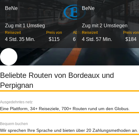
BeNe
BeNe
Zug mit 1 Umstieg
Zug mit 2 Umstiegen
Reisezeit
Preis von
Abflüge
Reisezeit
Preis von
4 Std. 35 Min.
$115
6
4 Std. 57 Min.
$184
Beliebte Routen von Bordeaux und
Perpignan
Ausgedehntes netz
Eine Plattform, 34+ Reiseziele, 700+ Routen rund um den Globus.
Bequem buchen
Wir sprechen Ihre Sprache und bieten über 20 Zahlungsmethoden an.