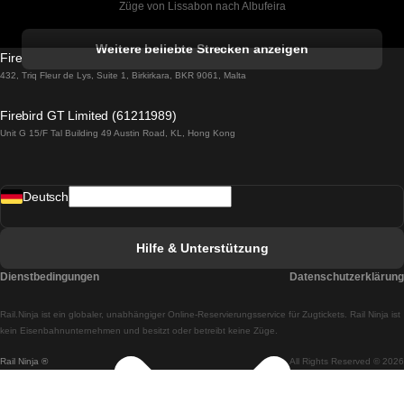
Züge von Lissabon nach Albufeira
Züge von Albufeira nach Lissabon
Weitere beliebte Strecken anzeigen
Firebird GT Limited (OC 1451)
Züge von Lissabon nach Lagos
432, Triq Fleur de Lys, Suite 1, Birkirkara, BKR 9061, Malta
Züge von Lagos nach Lissabon
Firebird GT Limited (61211989)
Unit G 15/F Tal Building 49 Austin Road, KL, Hong Kong
Züge von Lissabon nach Madrid
Züge von Madrid nach Lissabon
Deutsch
Züge von Lissabon nach Faro
Züge von Faro nach Lissabon
Hilfe & Unterstützung
Züge von Lissabon nach Coimbra
Dienstbedingungen
Datenschutzerklärung
Züge von Coimbra nach Lissabon
Rail.Ninja ist ein globaler, unabhängiger Online-Reservierungsservice für Zugtickets. Rail Ninja ist
Züge von Lissabon nach Braga
kein Eisenbahnunternehmen und besitzt oder betreibt keine Züge.
Rail Ninja ®
All Rights Reserved © 2026
Züge von Braga nach Lissabon
Züge von Porto nach Coimbra