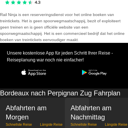
Rail Ninja is een reserveringsdienst voor het online boeken van
treintickets. Het is geen spoorwegmaatschappij, bezit of exploiteert
geen treinen en is geen officiële website van een
spoorwegmaatschappij. Het is een commercieel bedrijf dat het online
boeken van treintickets eenvoudiger maakt.
Unsere kostenlose App für jeden Schritt Ihrer Reise -
Reiseplanung war noch nie einfacher!
Bordeaux nach Perpignan Zug Fahrplan
Abfahrten am
Abfahrten am
Morgen
Nachmittag
Schnellste Reise
Längste Reise
Schnellste Reise
Längste Reise