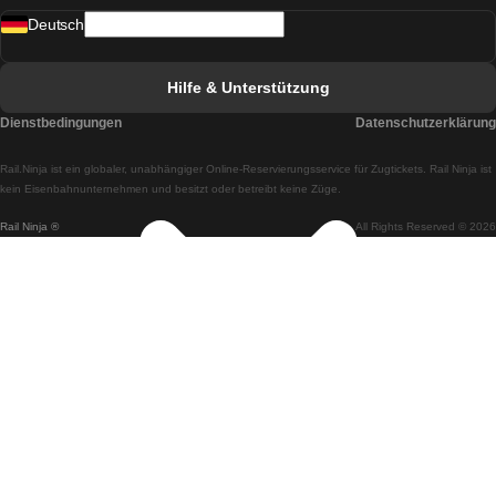
Deutsch
Züge von Lissabon nach Faro
Züge von Faro nach Lissabon
Hilfe & Unterstützung
Züge von Lissabon nach Coimbra
Dienstbedingungen
Datenschutzerklärung
Züge von Coimbra nach Lissabon
Rail.Ninja ist ein globaler, unabhängiger Online-Reservierungsservice für Zugtickets. Rail Ninja ist
Züge von Lissabon nach Braga
kein Eisenbahnunternehmen und besitzt oder betreibt keine Züge.
Rail Ninja ®
All Rights Reserved © 2026
Züge von Braga nach Lissabon
Züge von Porto nach Coimbra
Züge von Coimbra nach Porto
Züge von Barcelona nach Madrid
Züge von Madrid nach Barcelona
Züge von Barcelona nach Valencia
Züge von Valencia nach Barcelona