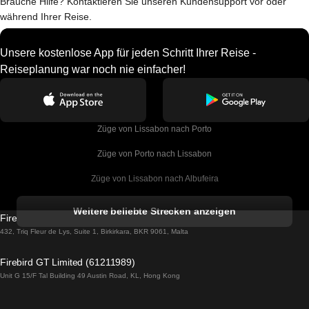
Brauche Hilfe? Kontaktieren Sie unseren Kundensupport vor oder
während Ihrer Reise.
Unsere kostenlose App für jeden Schritt Ihrer Reise -
Reiseplanung war noch nie einfacher!
Züge von Lissabon nach Porto
Züge von Porto nach Lissabon
Züge von Lissabon nach Albufeira
Züge von Albufeira nach Lissabon
Weitere beliebte Strecken anzeigen
Firebird GT Limited (OC 1451)
Züge von Lissabon nach Lagos
432, Triq Fleur de Lys, Suite 1, Birkirkara, BKR 9061, Malta
Züge von Lagos nach Lissabon
Firebird GT Limited (61211989)
Unit G 15/F Tal Building 49 Austin Road, KL, Hong Kong
Züge von Lissabon nach Madrid
Züge von Madrid nach Lissabon