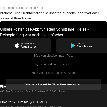
Echte menschliche unterstützung
Brauche Hilfe? Kontaktieren Sie unseren Kundensupport vor oder
während Ihrer Reise.
Unsere kostenlose App für jeden Schritt Ihrer Reise -
Reiseplanung war noch nie einfacher!
Züge von Lissabon nach Porto
Züge von Porto nach Lissabon
Züge von Lissabon nach Albufeira
Züge von Albufeira nach Lissabon
Weitere beliebte Strecken anzeigen
Firebird GT Limited (OC 1451)
Züge von Lissabon nach Lagos
432, Triq Fleur de Lys, Suite 1, Birkirkara, BKR 9061, Malta
Züge von Lagos nach Lissabon
Firebird GT Limited (61211989)
Unit G 15/F Tal Building 49 Austin Road, KL, Hong Kong