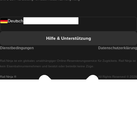
Züge von Lissabon nach Madrid
Züge von Madrid nach Lissabon
Deutsch
Züge von Lissabon nach Faro
Züge von Faro nach Lissabon
Hilfe & Unterstützung
Züge von Lissabon nach Coimbra
Dienstbedingungen
Datenschutzerklärung
Züge von Coimbra nach Lissabon
Rail.Ninja ist ein globaler, unabhängiger Online-Reservierungsservice für Zugtickets. Rail Ninja ist
Züge von Lissabon nach Braga
kein Eisenbahnunternehmen und besitzt oder betreibt keine Züge.
Rail Ninja ®
All Rights Reserved © 2026
Züge von Braga nach Lissabon
Züge von Porto nach Coimbra
Züge von Coimbra nach Porto
Züge von Barcelona nach Madrid
Züge von Madrid nach Barcelona
Züge von Barcelona nach Valencia