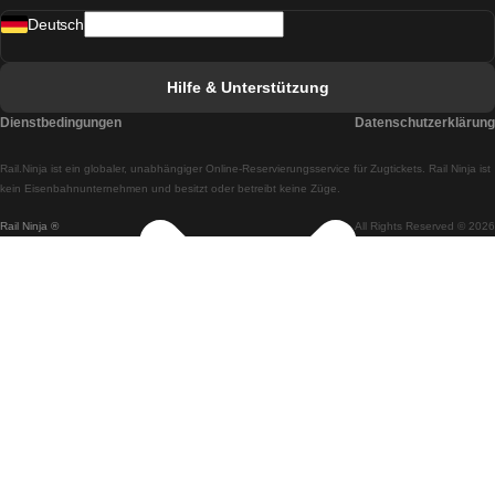
Deutsch
Züge von Lissabon nach Faro
Züge von Faro nach Lissabon
Hilfe & Unterstützung
Züge von Lissabon nach Coimbra
Dienstbedingungen
Datenschutzerklärung
Züge von Coimbra nach Lissabon
Rail.Ninja ist ein globaler, unabhängiger Online-Reservierungsservice für Zugtickets. Rail Ninja ist
Züge von Lissabon nach Braga
kein Eisenbahnunternehmen und besitzt oder betreibt keine Züge.
Rail Ninja ®
All Rights Reserved © 2026
Züge von Braga nach Lissabon
Züge von Porto nach Coimbra
Züge von Coimbra nach Porto
Züge von Barcelona nach Madrid
Züge von Madrid nach Barcelona
Züge von Barcelona nach Valencia
Züge von Valencia nach Barcelona