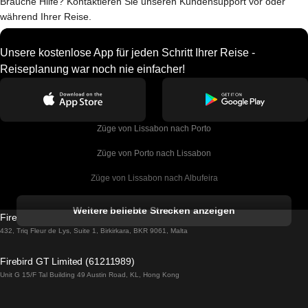
Brauche Hilfe? Kontaktieren Sie unseren Kundensupport vor oder
während Ihrer Reise.
Unsere kostenlose App für jeden Schritt Ihrer Reise -
Reiseplanung war noch nie einfacher!
Züge von Lissabon nach Porto
Züge von Porto nach Lissabon
Züge von Lissabon nach Albufeira
Züge von Albufeira nach Lissabon
Weitere beliebte Strecken anzeigen
Firebird GT Limited (OC 1451)
Züge von Lissabon nach Lagos
432, Triq Fleur de Lys, Suite 1, Birkirkara, BKR 9061, Malta
Züge von Lagos nach Lissabon
Firebird GT Limited (61211989)
Unit G 15/F Tal Building 49 Austin Road, KL, Hong Kong
Züge von Lissabon nach Madrid
Züge von Madrid nach Lissabon