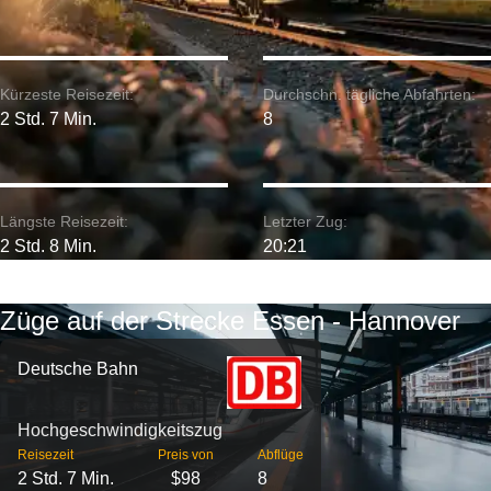
Kürzeste Reisezeit:
Durchschn. tägliche Abfahrten:
2 Std. 7 Min.
8
Längste Reisezeit:
Letzter Zug:
2 Std. 8 Min.
20:21
Züge auf der Strecke Essen - Hannover
Deutsche Bahn
Hochgeschwindigkeitszug
Reisezeit
Preis von
Abflüge
2 Std. 7 Min.
$98
8