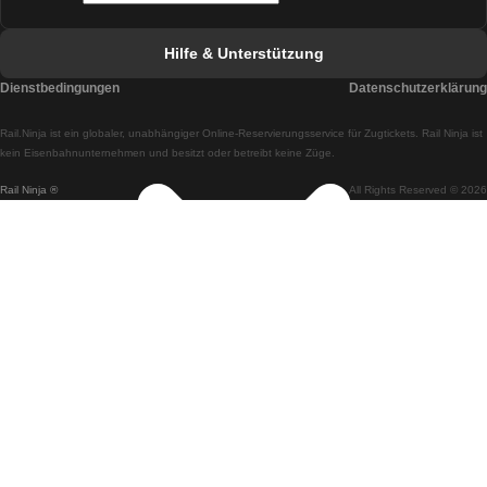
Züge von Faro nach Lissabon
Hilfe & Unterstützung
Züge von Lissabon nach Coimbra
Dienstbedingungen
Datenschutzerklärung
Züge von Coimbra nach Lissabon
Rail.Ninja ist ein globaler, unabhängiger Online-Reservierungsservice für Zugtickets. Rail Ninja ist
Züge von Lissabon nach Braga
kein Eisenbahnunternehmen und besitzt oder betreibt keine Züge.
Rail Ninja ®
All Rights Reserved © 2026
Züge von Braga nach Lissabon
Züge von Porto nach Coimbra
Züge von Coimbra nach Porto
Züge von Barcelona nach Madrid
Züge von Madrid nach Barcelona
Züge von Barcelona nach Valencia
Züge von Valencia nach Barcelona
Züge von Barcelona nach Paris