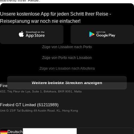
während Ihrer Reise.
Unsere kostenlose App für jeden Schritt Ihrer Reise -
Reiseplanung war noch nie einfacher!
Züge von Lissabon nach Porto
Züge von Porto nach Lissabon
Züge von Lissabon nach Albufeira
Züge von Albufeira nach Lissabon
Weitere beliebte Strecken anzeigen
Firebird GT Limited (OC 1451)
Züge von Lissabon nach Lagos
432, Triq Fleur de Lys, Suite 1, Birkirkara, BKR 9061, Malta
Züge von Lagos nach Lissabon
Firebird GT Limited (61211989)
Unit G 15/F Tal Building 49 Austin Road, KL, Hong Kong
Züge von Lissabon nach Madrid
Züge von Madrid nach Lissabon
Deutsch
Züge von Lissabon nach Faro