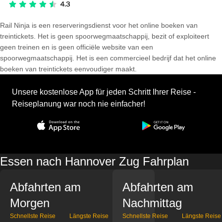
Rail Ninja is een reserveringsdienst voor het online boeken van
treintickets. Het is geen spoorwegmaatschappij, bezit of exploiteert
geen treinen en is geen officiële website van een
spoorwegmaatschappij. Het is een commercieel bedrijf dat het online
boeken van treintickets eenvoudiger maakt.
Unsere kostenlose App für jeden Schritt Ihrer Reise -
Reiseplanung war noch nie einfacher!
Essen nach Hannover Zug Fahrplan
Abfahrten am
Abfahrten am
Morgen
Nachmittag
Schnellste Reise
Längste Reise
Schnellste Reise
Längste Reise