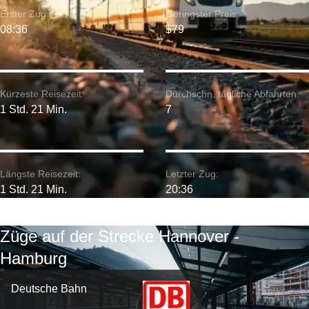
Erster Zug:
Geringster Preis:
08:36
$79
Kürzeste Reisezeit:
Durchschn. tägliche Abfahrten:
1 Std. 21 Min.
7
Längste Reisezeit:
Letzter Zug:
1 Std. 21 Min.
20:36
Züge auf der Strecke Hannover -
Hamburg
Deutsche Bahn