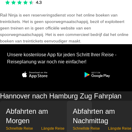
Rail Ninja is een reserveringsdienst voor het online boeken van
treintickets. Het is geen spoorwegmaatschappij, bezit of exploiteert
geen treinen en is geen officiële website van een
spoorwegmaatschappij. Het is een commercieel bedrijf dat het online
boeken van treintickets eenvoudiger maakt.
Unsere kostenlose App für jeden Schritt Ihrer Reise -
Reiseplanung war noch nie einfacher!
Hannover nach Hamburg Zug Fahrplan
Abfahrten am
Abfahrten am
Morgen
Nachmittag
Schnellste Reise
Längste Reise
Schnellste Reise
Längste Reise