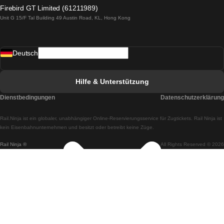
Züge von Lagos nach Lissabon
Firebird GT Limited (61211989)
Unit G 15/F Tal Building 49 Austin Road, KL, Hong Kong
Züge von Lissabon nach Madrid
Züge von Madrid nach Lissabon
Deutsch
Züge von Lissabon nach Faro
Züge von Faro nach Lissabon
Hilfe & Unterstützung
Züge von Lissabon nach Coimbra
Dienstbedingungen
Datenschutzerklärung
Züge von Coimbra nach Lissabon
Rail.Ninja ist ein globaler, unabhängiger Online-Reservierungsservice für Zugtickets. Rail Ninja ist
Züge von Lissabon nach Braga
kein Eisenbahnunternehmen und besitzt oder betreibt keine Züge.
Rail Ninja ®
All Rights Reserved © 2026
Züge von Braga nach Lissabon
Züge von Porto nach Coimbra
Züge von Coimbra nach Porto
Züge von Barcelona nach Madrid
Züge von Madrid nach Barcelona