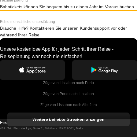
Flexible planung
Bahntickets können Sie bequem bis zu einem Jahr im Voraus buchen.
Echte menschliche unterstützung
Brauche Hilfe? Kontaktieren Sie unseren Kundensupport vor oder
während Ihrer Reise.
Unsere kostenlose App für jeden Schritt Ihrer Reise -
Reiseplanung war noch nie einfacher!
Züge von Lissabon nach Porto
Züge von Porto nach Lissabon
Züge von Lissabon nach Albufeira
Züge von Albufeira nach Lissabon
Weitere beliebte Strecken anzeigen
Firebird GT Limited (OC 1451)
Züge von Lissabon nach Lagos
432, Triq Fleur de Lys, Suite 1, Birkirkara, BKR 9061, Malta