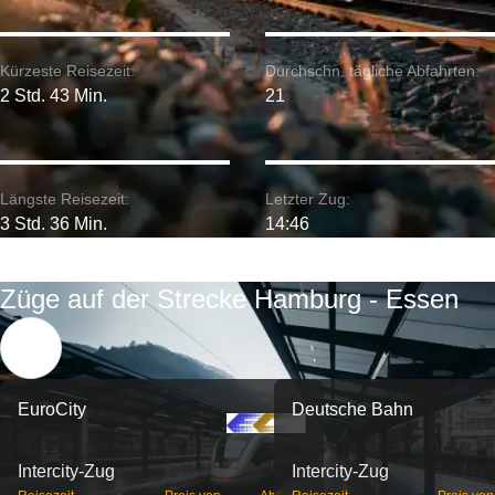
Kürzeste Reisezeit:
Durchschn. tägliche Abfahrten:
2 Std. 43 Min.
21
Längste Reisezeit:
Letzter Zug:
3 Std. 36 Min.
14:46
Züge auf der Strecke Hamburg - Essen
EuroCity
Deutsche Bahn
Intercity-Zug
Intercity-Zug