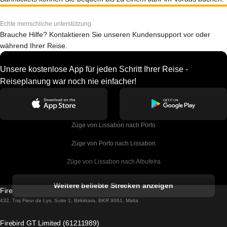
Echte menschliche unterstützung
Brauche Hilfe? Kontaktieren Sie unseren Kundensupport vor oder
während Ihrer Reise.
Unsere kostenlose App für jeden Schritt Ihrer Reise -
Reiseplanung war noch nie einfacher!
Züge von Lissabon nach Porto
Züge von Porto nach Lissabon
Züge von Lissabon nach Albufeira
Züge von Albufeira nach Lissabon
Weitere beliebte Strecken anzeigen
Firebird GT Limited (OC 1451)
Züge von Lissabon nach Lagos
432, Triq Fleur de Lys, Suite 1, Birkirkara, BKR 9061, Malta
Züge von Lagos nach Lissabon
Firebird GT Limited (61211989)