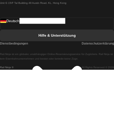
Unit G 15/F Tal Building 49 Austin Road, KL, Hong Kong
Züge von Lissabon nach Madrid
Züge von Madrid nach Lissabon
Deutsch
Züge von Lissabon nach Faro
Züge von Faro nach Lissabon
Hilfe & Unterstützung
Züge von Lissabon nach Coimbra
Dienstbedingungen
Datenschutzerklärung
Züge von Coimbra nach Lissabon
Rail.Ninja ist ein globaler, unabhängiger Online-Reservierungsservice für Zugtickets. Rail Ninja ist
Züge von Lissabon nach Braga
kein Eisenbahnunternehmen und besitzt oder betreibt keine Züge.
Rail Ninja ®
All Rights Reserved © 2026
Züge von Braga nach Lissabon
Züge von Porto nach Coimbra
Züge von Coimbra nach Porto
Züge von Barcelona nach Madrid
Züge von Madrid nach Barcelona
Züge von Barcelona nach Valencia