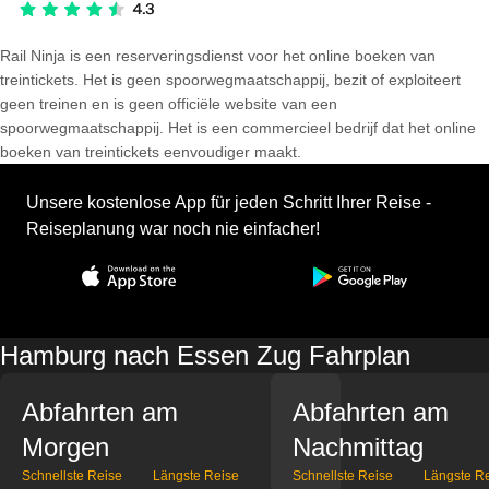
Rail Ninja is een reserveringsdienst voor het online boeken van
treintickets. Het is geen spoorwegmaatschappij, bezit of exploiteert
geen treinen en is geen officiële website van een
spoorwegmaatschappij. Het is een commercieel bedrijf dat het online
boeken van treintickets eenvoudiger maakt.
Unsere kostenlose App für jeden Schritt Ihrer Reise -
Reiseplanung war noch nie einfacher!
Hamburg nach Essen Zug Fahrplan
Abfahrten am
Abfahrten am
Morgen
Nachmittag
Schnellste Reise
Längste Reise
Schnellste Reise
Längste R