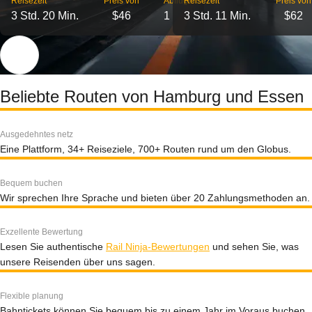
Reisezeit
Preis von
Abflüge
Reisezeit
Preis von
3 Std. 20 Min.
$46
1
3 Std. 11 Min.
$62
Beliebte Routen von Hamburg und Essen
Ausgedehntes netz
Eine Plattform, 34+ Reiseziele, 700+ Routen rund um den Globus.
Bequem buchen
Wir sprechen Ihre Sprache und bieten über 20 Zahlungsmethoden an.
Exzellente Bewertung
Lesen Sie authentische
Rail Ninja-Bewertungen
und sehen Sie, was
unsere Reisenden über uns sagen.
Flexible planung
Bahntickets können Sie bequem bis zu einem Jahr im Voraus buchen.