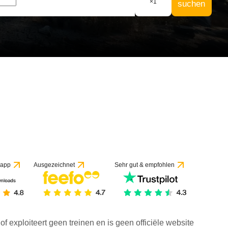
×
1
suchen
 app
Ausgezeichnet
Sehr gut & empfohlen
f exploiteert geen treinen en is geen officiële website