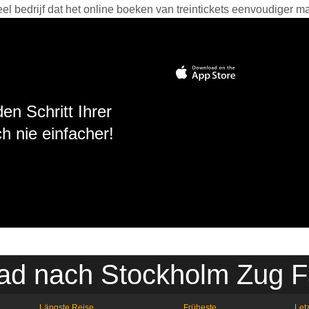
 bedrijf dat het online boeken van treintickets eenvoudiger ma
en Schritt Ihrer
h nie einfacher!
ad nach Stockholm Zug F
Längste Reise
Früheste
Letz