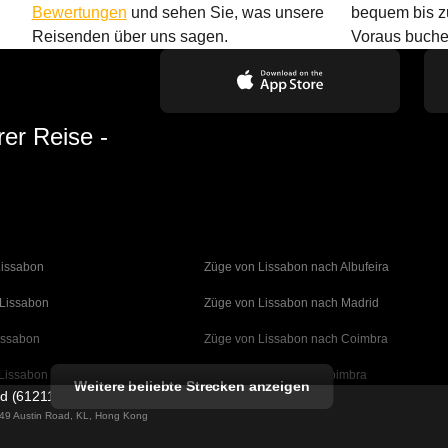
Bewertungen
und sehen Sie, was unsere
bequem bis z
Reisenden über uns sagen.
Voraus buche
rer Reise -
Lissabon
Züge von Lissabon nach Albufeira
 Lissabon
Züge von Lissabon nach Madrid
issabon
Züge von Lissabon nach Coimbra
Lissabon
Züge von Porto nach Coimbra
Weitere beliebte Strecken anzeigen
ed (61211989)
 Barcelona
Züge von Barcelona nach Valencia
g 49 Austin Road, KL, Hong Kong
Barcelona
Züge von Barcelona nach Sevilla