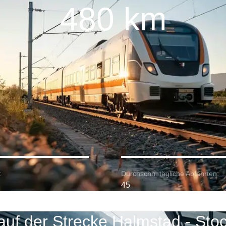
480 km
:
Durchschn. tägliche Abfahrten:
45
auf der Strecke Halmstad - Sto