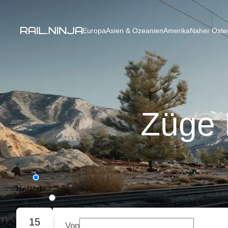
Europa
Asien & Ozeanien
Amerika
Naher Osten
Züge 
Hinfahrt
Rückfahrt
15
Von