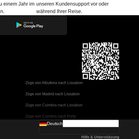
u einem Jahr im
unseren Kundensupport vor oder
n.
während Ihrer Reise.
Züge von Albufeira nach Lissabon
Züge von Madrid nach Lissabon
Züge von Coimbra nach Lissabon
Züge von Coimbra nach Porto
Deutsch
Züge von Valencia nach Barcelona
Hilfe & Unterstützung
Züge von Sevilla nach Barcelona