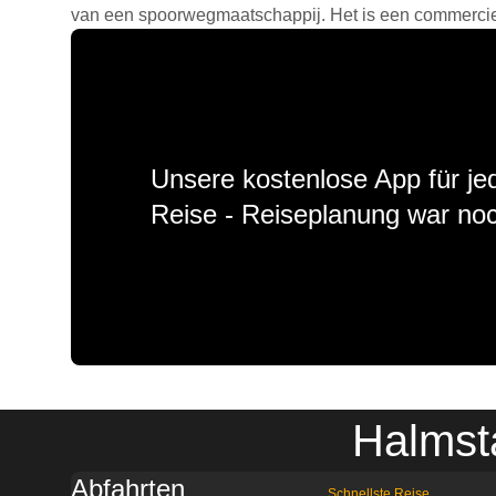
van een spoorwegmaatschappij. Het is een commercieel
Unsere kostenlose App für jed
Reise - Reiseplanung war noc
Halmst
Abfahrten
Schnellste Reise