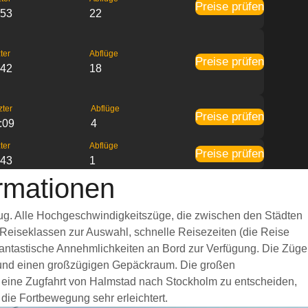
Preise prüfen
:53
22
ter
Abflüge
Preise prüfen
:42
18
zter
Abflüge
Preise prüfen
:09
4
ter
Abflüge
Preise prüfen
:43
1
rmationen
Zug. Alle Hochgeschwindigkeitszüge, die zwischen den Städten
 Reiseklassen zur Auswahl, schnelle Reisezeiten (die Reise
 fantastische Annehmlichkeiten an Bord zur Verfügung. Die Züge
t und einen großzügigen Gepäckraum. Die großen
r eine Zugfahrt von Halmstad nach Stockholm zu entscheiden,
 die Fortbewegung sehr erleichtert.