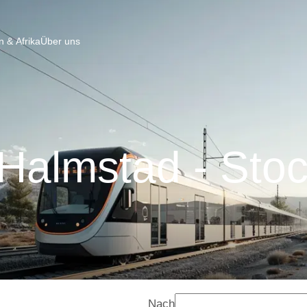
 & Afrika
Über uns
Halmstad - Sto
Nach