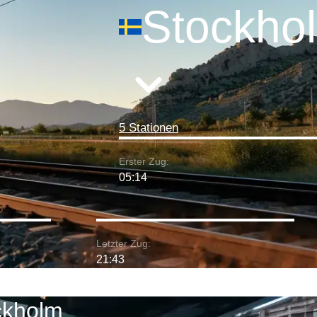
Stockho
5 Stationen
Erster Zug:
05:14
Letzter Zug:
21:43
ckholm