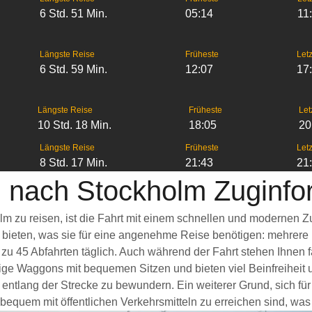
6 Std. 51 Min.
05:14
11
Längste Reise
Früheste
Letz
6 Std. 59 Min.
12:07
17
Längste Reise
Früheste
Let
10 Std. 18 Min.
18:05
20
Längste Reise
Früheste
Letz
8 Std. 17 Min.
21:43
21
 nach Stockholm Zuginfo
m zu reisen, ist die Fahrt mit einem schnellen und modernen 
s bieten, was sie für eine angenehme Reise benötigen: mehrere
 zu 45 Abfahrten täglich. Auch während der Fahrt stehen Ihnen
ige Waggons mit bequemen Sitzen und bieten viel Beinfreihei
entlang der Strecke zu bewundern. Ein weiterer Grund, sich fü
 bequem mit öffentlichen Verkehrsmitteln zu erreichen sind, was