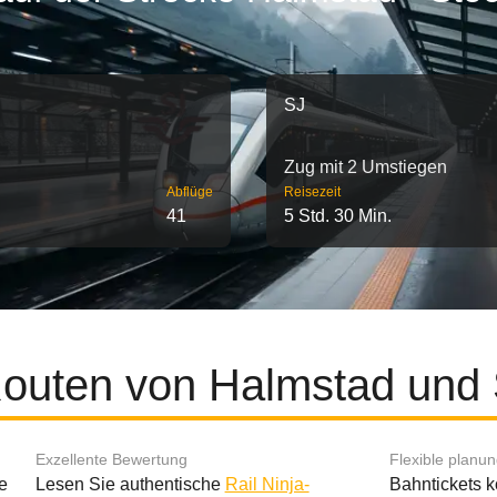
SJ
Zug mit 2 Umstiegen
Abflüge
Reisezeit
41
5 Std. 30 Min.
Routen von Halmstad und
Exzellente Bewertung
Flexible planu
e
Lesen Sie authentische
Rail Ninja-
Bahntickets 