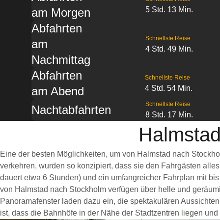
5 Std. 13 Min.
am Morgen
Abfahrten
Schnellste Reise
am
4 Std. 49 Min.
Nachmittag
Abfahrten
Schnellste Reise
4 Std. 54 Min.
am Abend
Schnellste Reise
Nachtabfahrten
8 Std. 17 Min.
Halmstad
Eine der besten Möglichkeiten, um von Halmstad nach Stockhol
verkehren, wurden so konzipiert, dass sie den Fahrgästen alle
dauert etwa 6 Stunden) und ein umfangreicher Fahrplan mit bis
von Halmstad nach Stockholm verfügen über helle und geräum
Panoramafenster laden dazu ein, die spektakulären Aussichten 
ist, dass die Bahnhöfe in der Nähe der Stadtzentren liegen und