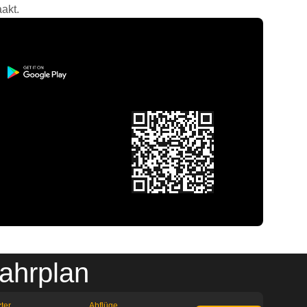
akt.
ahrplan
ter
Abflüge