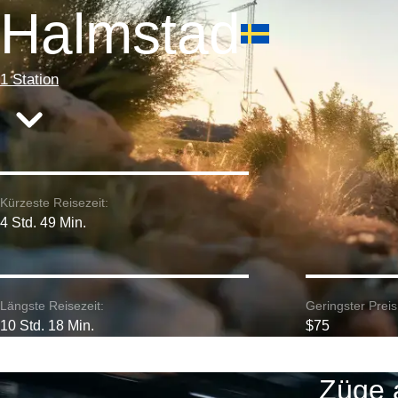
Halmstad
1 Station
Kürzeste Reisezeit:
4 Std. 49 Min.
Längste Reisezeit:
Geringster Preis
10 Std. 18 Min.
$75
Züge 