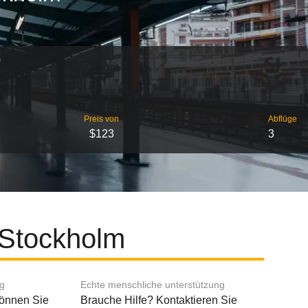
Preis von
Abflüge
$123
3
 Stockholm
ng
Echte menschliche unterstützung
können Sie
Brauche Hilfe? Kontaktieren Sie