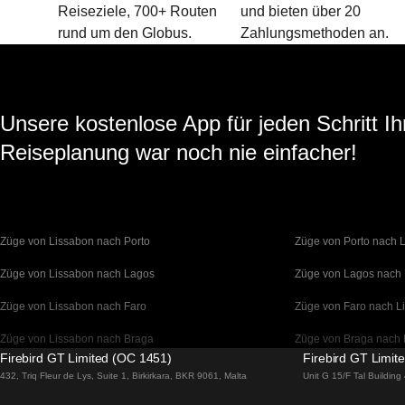
Reiseziele, 700+ Routen
und bieten über 20
rund um den Globus.
Zahlungsmethoden an.
Unsere kostenlose App für jeden Schritt Ih
Reiseplanung war noch nie einfacher!
Züge von Lissabon nach Porto
Züge von Porto nach 
Züge von Lissabon nach Lagos
Züge von Lagos nach
Züge von Lissabon nach Faro
Züge von Faro nach L
Züge von Lissabon nach Braga
Züge von Braga nach 
Firebird GT Limited (OC 1451)
Firebird GT Limit
Züge von Barcelona nach Madrid
Züge von Madrid nach
432, Triq Fleur de Lys, Suite 1, Birkirkara, BKR 9061, Malta
Unit G 15/F Tal Buildin
Züge von Barcelona nach Paris
Züge von Paris nach 