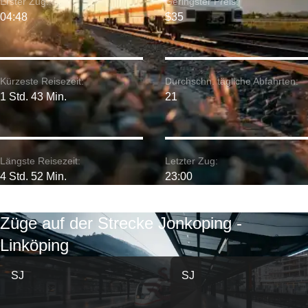
Erster Zug:
Geringster Preis:
04:48
$35
Kürzeste Reisezeit:
Durchschn. tägliche Abfahrten:
1 Std. 43 Min.
21
Längste Reisezeit:
Letzter Zug:
4 Std. 52 Min.
23:00
Züge auf der Strecke Jonkoping -
Linköping
SJ
SJ