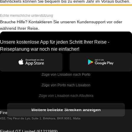
Bahntickets können Sie bequem bis zu einem Jahr im Voraus buchen.
Echte menschliche unterstützung
Brauche Hilfe? Kontaktieren Sie unseren Kundensupport vor oder
während Ihrer Reise.
Unsere kostenlose App für jeden Schritt Ihrer Reise -
Reiseplanung war noch nie einfacher!
Züge von Lissabon nach Porto
Züge von Porto nach Lissabon
Züge von Lissabon nach Albufeira
Züge von Albufeira nach Lissabon
Weitere beliebte Strecken anzeigen
Firebird GT Limited (OC 1451)
Züge von Lissabon nach Lagos
432, Triq Fleur de Lys, Suite 1, Birkirkara, BKR 9061, Malta
Züge von Lagos nach Lissabon
Firebird GT Limited (61211989)