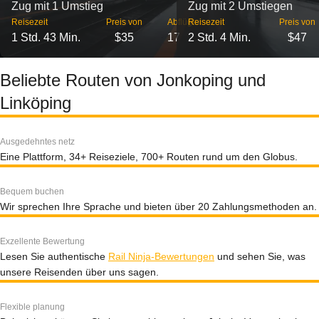
Zug mit 1 Umstieg
Zug mit 2 Umstiegen
Reisezeit
Preis von
Abflüge
Reisezeit
Preis von
1 Std. 43 Min.
$35
17
2 Std. 4 Min.
$47
Beliebte Routen von Jonkoping und
Linköping
Ausgedehntes netz
Eine Plattform, 34+ Reiseziele, 700+ Routen rund um den Globus.
Bequem buchen
Wir sprechen Ihre Sprache und bieten über 20 Zahlungsmethoden an.
Exzellente Bewertung
Lesen Sie authentische
Rail Ninja-Bewertungen
und sehen Sie, was
unsere Reisenden über uns sagen.
Flexible planung