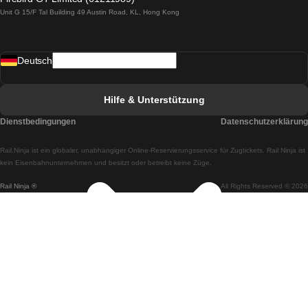
Unit G 15/F Tal Building 49 Austin Road, KL, Hong Kong
Züge von Lissabon nach Madrid
Züge von Madrid nach Lissabon
Deutsch
Züge von Lissabon nach Faro
Züge von Faro nach Lissabon
Hilfe & Unterstützung
Züge von Lissabon nach Coimbra
Dienstbedingungen
Datenschutzerklärung
Züge von Coimbra nach Lissabon
Rail.Ninja ist ein globaler, unabhängiger Online-Reservierungsservice für Zugtickets. Rail Ninja ist
Züge von Lissabon nach Braga
kein Eisenbahnunternehmen und besitzt oder betreibt keine Züge.
Rail Ninja ®
All Rights Reserved © 2026
Züge von Braga nach Lissabon
Züge von Porto nach Coimbra
Züge von Coimbra nach Porto
Züge von Barcelona nach Madrid
Züge von Madrid nach Barcelona