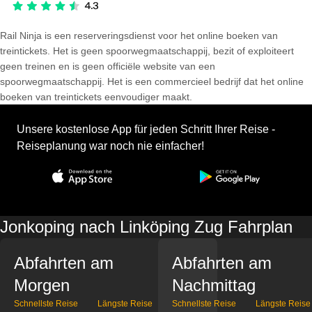
Rail Ninja is een reserveringsdienst voor het online boeken van
treintickets. Het is geen spoorwegmaatschappij, bezit of exploiteert
geen treinen en is geen officiële website van een
spoorwegmaatschappij. Het is een commercieel bedrijf dat het online
boeken van treintickets eenvoudiger maakt.
Unsere kostenlose App für jeden Schritt Ihrer Reise -
Reiseplanung war noch nie einfacher!
Jonkoping nach Linköping Zug Fahrplan
Abfahrten am
Abfahrten am
Morgen
Nachmittag
Schnellste Reise
Längste Reise
Schnellste Reise
Längste Reise